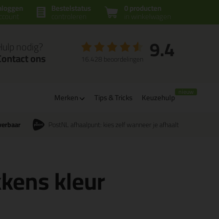
nloggen
Bestelstatus
0 producten
ccount
controleren
in winkelwagen
9.4
Hulp nodig?
Contact ons
16.428 beoordelingen
Merken
Tips & Tricks
Keuzehulp
verbaar
PostNL afhaalpunt: kies zelf wanneer je afhaalt
kkens kleur