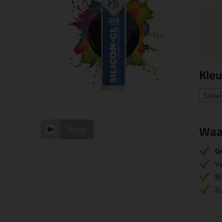
Kleu
Sikke
Waa
Terug
Gr
V
Bl
Zu