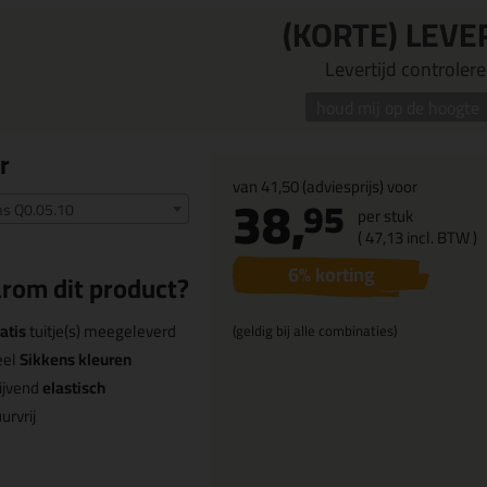
(KORTE) LEVE
Levertijd controleren
houd mij op de hoogte
r
van
41,50
(adviesprijs) voor
38,
95
ns Q0.05.10
per stuk
(
47,
13
incl. BTW )
6
% korting
rom dit product?
atis
tuitje(s) meegeleverd
(geldig bij alle combinaties)
eel
Sikkens kleuren
ijvend
elastisch
urvrij