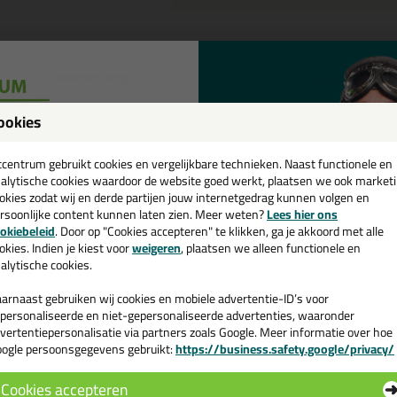
Omschrijving
Specificaties
eal-it Silicon 218 in Sikkens kleu
ookies
een
tel de Seal-it Silicon 218 in Sikkens kleur in Sikkens Q0.05.10 vandaag 
cadeau 💚
tcentrum gebruikt cookies en vergelijkbare technieken. Naast functionele en
alytische cookies waardoor de website goed werkt, plaatsen we ook market
okies zodat wij en derde partijen jouw internetgedrag kunnen volgen en
 je meer weten over de toepassing en kenmerken van dit product?
Lees 
rsoonlijke content kunnen laten zien. Meer weten?
Lees hier ons
e nieuwsbrief en ontvang een
okiebeleid
. Door op "Cookies accepteren" te klikken, ga je akkoord met alle
v. €35,-
bij je eerste bestelling!
okies. Indien je kiest voor
weigeren
, plaatsen we alleen functionele en
alytische cookies.
n
arnaast gebruiken wij cookies en mobiele advertentie-ID’s voor
personaliseerde en niet-gepersonaliseerde advertenties, waaronder
vertentiepersonalisatie via partners zoals Google. Meer informatie over hoe
ogle persoonsgegevens gebruikt:
https://business.safety.google/privacy/
 de actiecode ›
Cookies accepteren