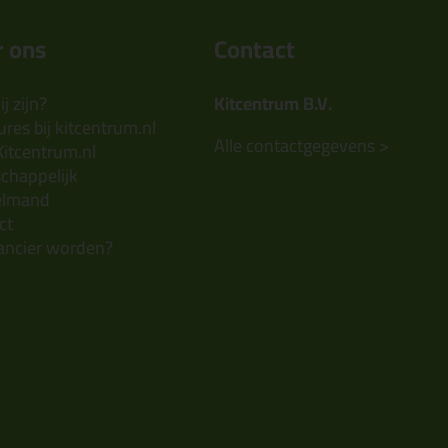
 ons
Contact
j zijn?
Kitcentrum B.V.
res bij kitcentrum.nl
Alle contactgegevens >
Kitcentrum.nl
chappelijk
elmand
ct
ancier worden?