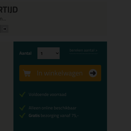
RTIJD
...
bereken aantal >
Aantal
In winkelwagen
Voldoende voorraad
Alleen online beschikbaar
Gratis
bezorging vanaf 75,-