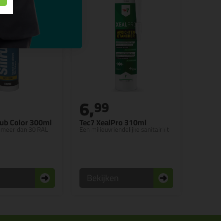
6,
99
rub Color 300ml
Tec7 XealPro 310ml
in meer dan 30 RAL
Een milieuvriendelijke sanitairkit
n
Bekijken