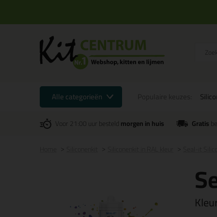
Alle categorieën
Populaire keuzes:
Silic
Voor 21:00 uur besteld
morgen in huis
Gratis
be
Home
Siliconenkit
Siliconenkit in RAL kleur
Seal-it Sili
Se
Kleu