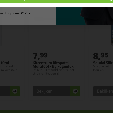
 wil geen cadeau
j aankoop vanaf €125,-
7,
8,
99
95
310ml
Kitcentrum Kitspatel
Soudal Sili
Multitool - By Fugenfux
en makkelijk
Siliconenkit 
Dé 6 in 1 kitspatel, voor super
m kwaliteit
kleuren!
strakke kitvoegen!
t
Bekijken
Bekijke