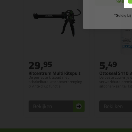
Nee, ik
*Geldig bi
29,
5,
95
49
Kitcentrum Multi Kitspuit
Ottoseal S110 
De perfecte kitspuit met
De beste zuurvrije 
schakelbare krachtoverbrenging
verwerkbare premiu
& Anti-drup functie
siliconen-sanitairki
Bekijken
Bekijken