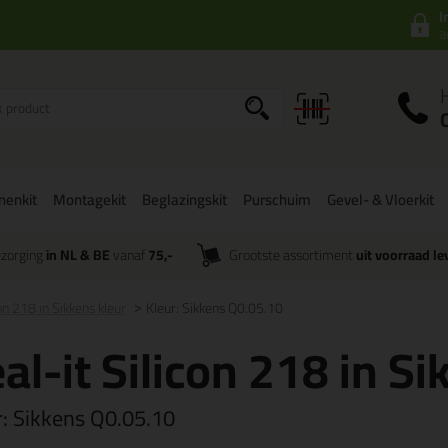
I
a
onenkit
Montagekit
Beglazingskit
Purschuim
Gevel- & Vloerkit
zorging
in NL & BE
vanaf
75,-
Grootste assortiment
uit voorraad le
con 218 in Sikkens kleur
Kleur: Sikkens Q0.05.10
al-it Silicon 218 in Si
r:
Sikkens Q0.05.10