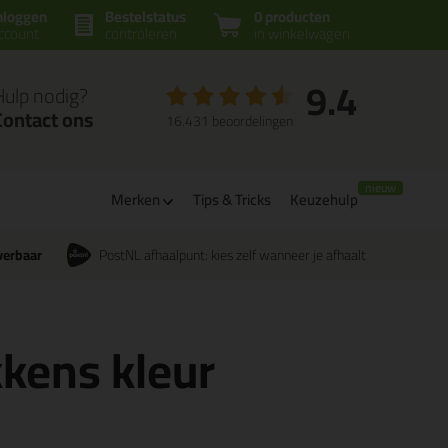
nloggen
Bestelstatus
0 producten
ccount
controleren
in winkelwagen
9.4
Hulp nodig?
Contact ons
16.431 beoordelingen
Merken
Tips & Tricks
Keuzehulp
verbaar
PostNL afhaalpunt: kies zelf wanneer je afhaalt
kkens kleur