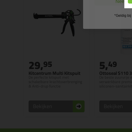
Nee, ik
*Geldig bi
29,
5,
95
49
Kitcentrum Multi Kitspuit
Ottoseal S110 
De perfecte kitspuit met
De beste zuurvrije 
schakelbare krachtoverbrenging
verwerkbare premiu
& Anti-drup functie
siliconen-sanitairki
Bekijken
Bekijken