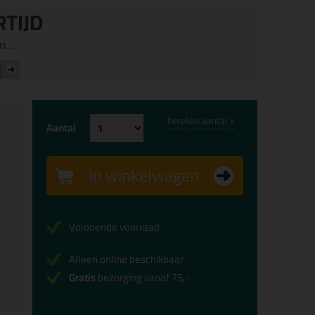
RTIJD
...
bereken aantal >
Aantal
In winkelwagen
Voldoende voorraad
Alleen online beschikbaar
Gratis
bezorging vanaf 75,-