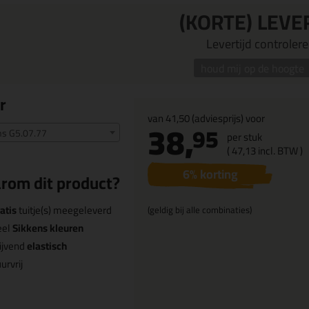
(KORTE) LEVE
Levertijd controleren
houd mij op de hoogte
r
van
41,50
(adviesprijs) voor
38,
95
ns G5.07.77
per stuk
(
47,
13
incl. BTW )
6
% korting
rom dit product?
atis
tuitje(s) meegeleverd
(geldig bij alle combinaties)
eel
Sikkens kleuren
ijvend
elastisch
urvrij