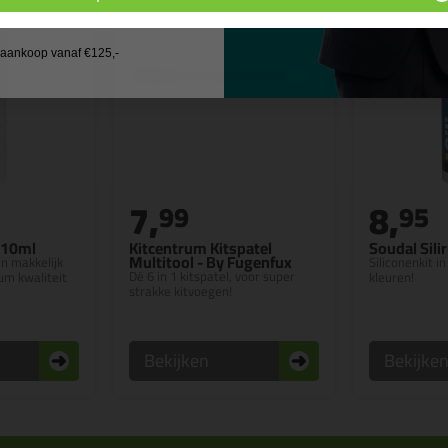
 wil geen cadeau
j aankoop vanaf €125,-
7,
8,
99
95
310ml
Kitcentrum Kitspatel
Soudal Sili
Multitool - By Fugenfux
en makkelijk
Siliconenkit 
Dé 6 in 1 kitspatel, voor super
m kwaliteit
kleuren!
strakke kitvoegen!
t
Bekijken
Bekijke