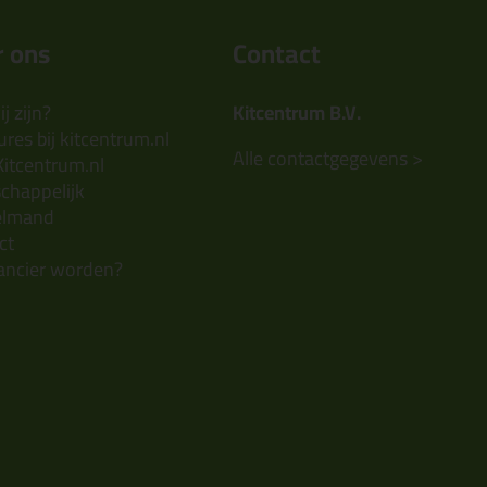
 ons
Contact
j zijn?
Kitcentrum B.V.
res bij kitcentrum.nl
Alle contactgegevens >
Kitcentrum.nl
chappelijk
elmand
ct
ancier worden?