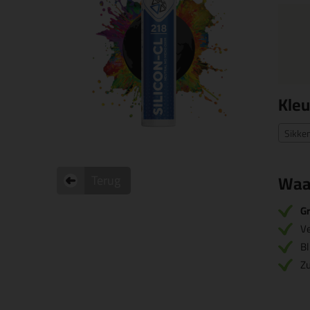
Kleu
Sikke
Waa
Terug
Gr
V
Bl
Zu