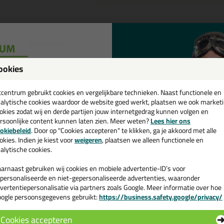
Omschrijving
Specificaties
eal-it Silicon 218 in Sikkens kleu
ookies
een
tel de Seal-it Silicon 218 in Sikkens kleur in Sikkens G5.07.77 vandaag 
cadeau 💚
tcentrum gebruikt cookies en vergelijkbare technieken. Naast functionele en
alytische cookies waardoor de website goed werkt, plaatsen we ook market
okies zodat wij en derde partijen jouw internetgedrag kunnen volgen en
 je meer weten over de toepassing en kenmerken van dit product?
Lees 
rsoonlijke content kunnen laten zien. Meer weten?
Lees hier ons
e nieuwsbrief en ontvang een
okiebeleid
. Door op "Cookies accepteren" te klikken, ga je akkoord met alle
v. €35,-
bij je eerste bestelling!
okies. Indien je kiest voor
weigeren
, plaatsen we alleen functionele en
alytische cookies.
n
arnaast gebruiken wij cookies en mobiele advertentie-ID’s voor
personaliseerde en niet-gepersonaliseerde advertenties, waaronder
vertentiepersonalisatie via partners zoals Google. Meer informatie over hoe
ogle persoonsgegevens gebruikt:
https://business.safety.google/privacy/
 de actiecode ›
Cookies accepteren