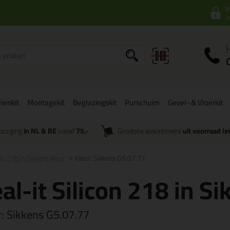
I
a
onenkit
Montagekit
Beglazingskit
Purschuim
Gevel- & Vloerkit
zorging
in NL & BE
vanaf
75,-
Grootste assortiment
uit voorraad le
con 218 in Sikkens kleur
Kleur: Sikkens G5.07.77
al-it Silicon 218 in Si
r:
Sikkens G5.07.77