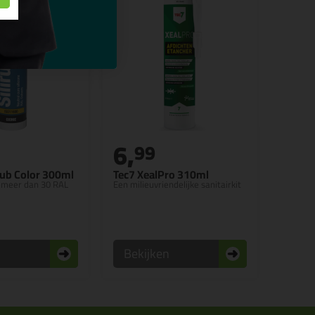
6,
99
rub Color 300ml
Tec7 XealPro 310ml
in meer dan 30 RAL
Een milieuvriendelijke sanitairkit
n
Bekijken