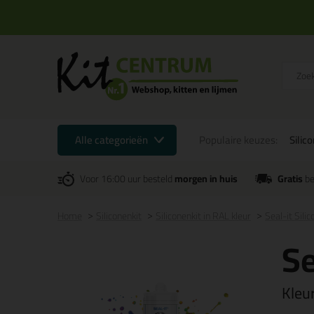
Alle categorieën
Populaire keuzes:
Silic
Voor 16:00 uur besteld
morgen in huis
Gratis
be
Home
Siliconenkit
Siliconenkit in RAL kleur
Seal-it Sili
Se
Kleu