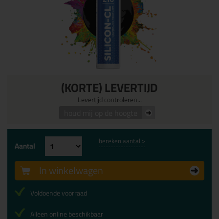
(KORTE) LEVERTIJD
Levertijd controleren...
houd mij op de hoogte
bereken aantal >
Aantal
In winkelwagen
Voldoende voorraad
Alleen online beschikbaar