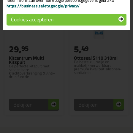
Meer informatie over hoe Google persoonsgegevens gebruikt:
https://business.safety.google/privacy/
Cookies accepteren
29,
5,
95
49
Kitcentrum Multi
Ottoseal S110 310ml
Kitspuit
De beste zuurvrije en
makkelijk verwerkbare
De perfecte kitspuit met
premium kwaliteit siliconen-
schakelbare
sanitairkit
krachtoverbrenging & Anti-
drup functie
Bekijken
Bekijken