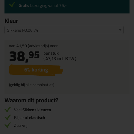
Gratis
bezorging vanaf 75,-
Kleur
Sikkens FO.06.74
van
41,50
(adviesprijs) voor
38,
95
per stuk
(
47,
13
incl. BTW )
6
% korting
(geldig bij alle combinaties)
Waarom dit product?
Veel
Sikkens kleuren
Blijvend
elastisch
Zuurvrij