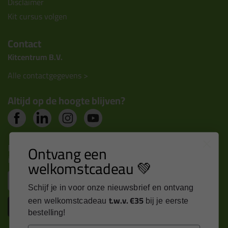
Disclaimer
Kit cursus volgen
Contact
Kitcentrum B.V.
Alle contactgegevens >
Altijd op de hoogte blijven?
Nieuws, tips en exclusieve deals rechtstreeks in je
Ontvang een
inbox
welkomstcadeau 💚
Email
Schijf je in voor onze nieuwsbrief en ontvang
t.w.v. €35
een welkomstcadeau
bij je eerste
Inschrijven
bestelling!