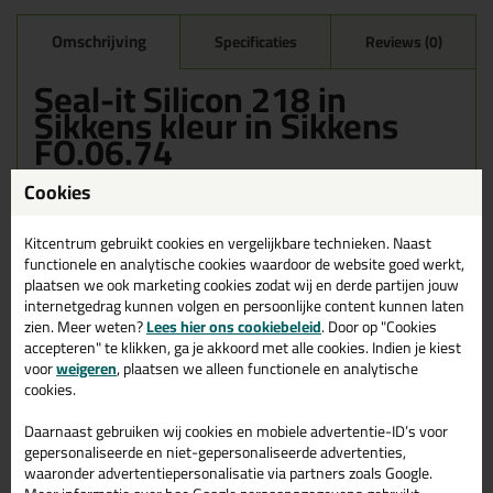
Omschrijving
Specificaties
Reviews (0)
Seal-it Silicon 218 in
Sikkens kleur in Sikkens
FO.06.74
Bestel de Seal-it Silicon 218 in Sikkens kleur in Sikkens FO.06.74
Cookies
vandaag nog! Vandaag besteld = morgen in huis.
Kitcentrum gebruikt cookies en vergelijkbare technieken. Naast
Wil je meer weten over de toepassing en kenmerken van dit
functionele en analytische cookies waardoor de website goed werkt,
product?
Lees alles over dit product >
plaatsen we ook marketing cookies zodat wij en derde partijen jouw
internetgedrag kunnen volgen en persoonlijke content kunnen laten
zien. Meer weten?
Lees hier ons cookiebeleid
. Door op "Cookies
accepteren" te klikken, ga je akkoord met alle cookies. Indien je kiest
Gerelateerde producten
voor
weigeren
, plaatsen we alleen functionele en analytische
cookies.
Daarnaast gebruiken wij cookies en mobiele advertentie-ID’s voor
gepersonaliseerde en niet-gepersonaliseerde advertenties,
waaronder advertentiepersonalisatie via partners zoals Google.