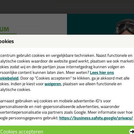
Omschrijving
Specificaties
eal-it Silicon 218 in Sikkens kleu
ookies
een
tel de Seal-it Silicon 218 in Sikkens kleur in Sikkens F9.11.50 vandaag 
cadeau 💚
tcentrum gebruikt cookies en vergelijkbare technieken. Naast functionele en
alytische cookies waardoor de website goed werkt, plaatsen we ook market
okies zodat wij en derde partijen jouw internetgedrag kunnen volgen en
 je meer weten over de toepassing en kenmerken van dit product?
Lees 
rsoonlijke content kunnen laten zien. Meer weten?
Lees hier ons
e nieuwsbrief en ontvang een
okiebeleid
. Door op "Cookies accepteren" te klikken, ga je akkoord met alle
v. €35,-
bij je eerste bestelling!
okies. Indien je kiest voor
weigeren
, plaatsen we alleen functionele en
alytische cookies.
n
arnaast gebruiken wij cookies en mobiele advertentie-ID’s voor
personaliseerde en niet-gepersonaliseerde advertenties, waaronder
vertentiepersonalisatie via partners zoals Google. Meer informatie over hoe
ogle persoonsgegevens gebruikt:
https://business.safety.google/privacy/
 de actiecode ›
Cookies accepteren