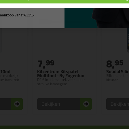
 wil geen cadeau
j aankoop vanaf €125,-
7,
8,
99
95
310ml
Kitcentrum Kitspatel
Soudal Sili
Multitool - By Fugenfux
en makkelijk
Siliconenkit 
Dé 6 in 1 kitspatel, voor super
m kwaliteit
kleuren!
strakke kitvoegen!
t
Bekijken
Bekijke