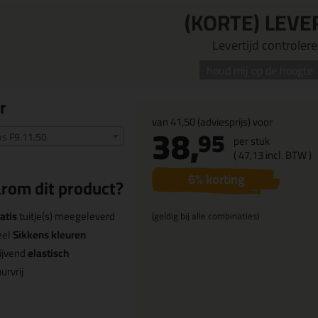
(KORTE) LEVE
Levertijd controleren
houd mij op de hoogte
r
van
41,50
(adviesprijs) voor
38,
95
ns F9.11.50
per stuk
(
47,
13
incl. BTW )
6
% korting
rom dit product?
atis
tuitje(s) meegeleverd
(geldig bij alle combinaties)
eel
Sikkens kleuren
ijvend
elastisch
urvrij