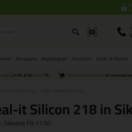
I
a
onenkit
Montagekit
Beglazingskit
Purschuim
Gevel- & Vloerkit
zorging
in NL & BE
vanaf
75,-
Grootste assortiment
uit voorraad le
con 218 in Sikkens kleur
Kleur: Sikkens F9.11.50
al-it Silicon 218 in Si
r:
Sikkens F9.11.50