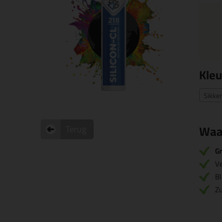
Kleu
Sikke
Waa
Terug
Gr
V
Bl
Zu