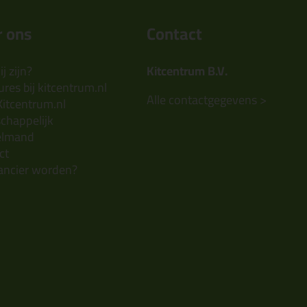
 ons
Contact
j zijn?
Kitcentrum B.V.
res bij kitcentrum.nl
Alle contactgegevens >
Kitcentrum.nl
chappelijk
elmand
ct
ancier worden?