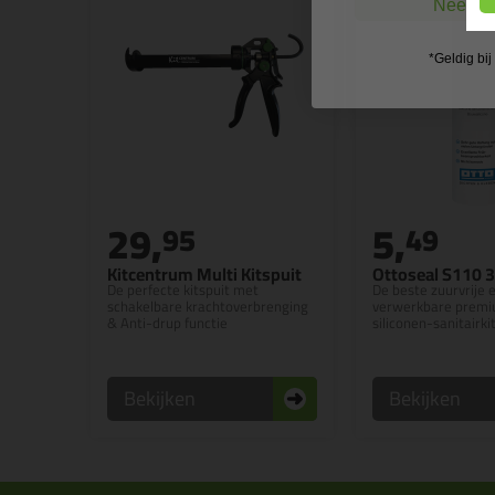
Nee, ik
*Geldig bi
29,
5,
95
49
Kitcentrum Multi Kitspuit
Ottoseal S110 
De perfecte kitspuit met
De beste zuurvrije 
schakelbare krachtoverbrenging
verwerkbare premiu
& Anti-drup functie
siliconen-sanitairki
Bekijken
Bekijken