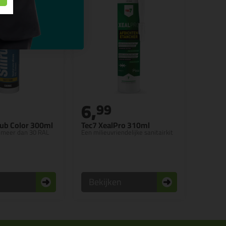
6,
99
rub Color 300ml
Tec7 XealPro 310ml
in meer dan 30 RAL
Een milieuvriendelijke sanitairkit
n
Bekijken