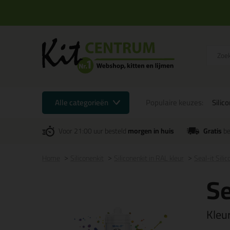
Alle categorieën
Populaire keuzes:
Silic
Voor 21:00 uur besteld
morgen in huis
Gratis
be
Home
Siliconenkit
Siliconenkit in RAL kleur
Seal-it Sili
Se
Kleu