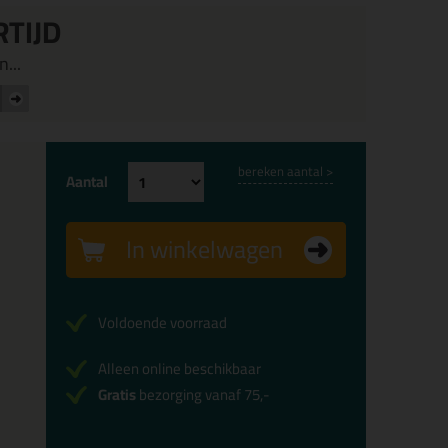
RTIJD
...
bereken aantal >
Aantal
In winkelwagen
Voldoende voorraad
Alleen online beschikbaar
Gratis
bezorging vanaf 75,-