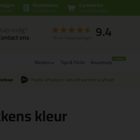
nloggen
Bestelstatus
0 producten
ccount
controleren
in winkelwagen
9.4
Hulp nodig?
Contact ons
16.441 beoordelingen
Merken
Tips & Tricks
Keuzehulp
verbaar
PostNL afhaalpunt: kies zelf wanneer je afhaalt
kkens kleur