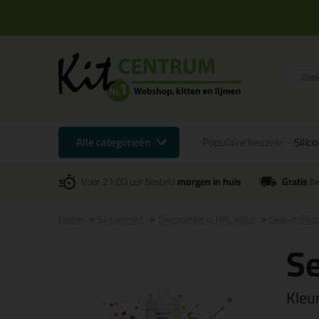
Alle categorieën
Populaire keuzes:
Silic
Voor 21:00 uur besteld
morgen in huis
Gratis
be
Home
Siliconenkit
Siliconenkit in RAL kleur
Seal-it Sili
Se
Kleu