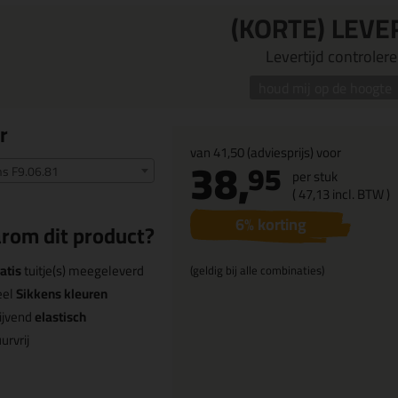
(KORTE) LEVE
Levertijd controleren
houd mij op de hoogte
r
van
41,50
(adviesprijs) voor
38,
95
ns F9.06.81
per stuk
(
47,
13
incl. BTW )
6
% korting
rom dit product?
atis
tuitje(s) meegeleverd
(geldig bij alle combinaties)
eel
Sikkens kleuren
ijvend
elastisch
urvrij