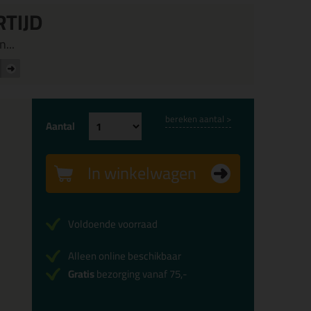
RTIJD
...
bereken aantal >
Aantal
In winkelwagen
Voldoende voorraad
Alleen online beschikbaar
Gratis
bezorging vanaf 75,-