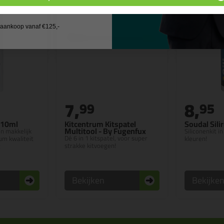
 wil geen cadeau
j aankoop vanaf €125,-
7,
8,
99
95
310ml
Kitcentrum Kitspatel
Soudal Sili
Multitool - By Fugenfux
en makkelijk
Siliconenkit 
Dé 6 in 1 kitspatel, voor super
m kwaliteit
kleuren!
strakke kitvoegen!
t
Bekijken
Bekijke