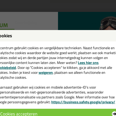
Omschrijving
Specificaties
eal-it Silicon 218 in Sikkens kleu
ookies
een
tel de Seal-it Silicon 218 in Sikkens kleur in Sikkens F9.06.81 vandaag 
cadeau 💚
tcentrum gebruikt cookies en vergelijkbare technieken. Naast functionele en
alytische cookies waardoor de website goed werkt, plaatsen we ook market
okies zodat wij en derde partijen jouw internetgedrag kunnen volgen en
 je meer weten over de toepassing en kenmerken van dit product?
Lees 
rsoonlijke content kunnen laten zien. Meer weten?
Lees hier ons
e nieuwsbrief en ontvang een
okiebeleid
. Door op "Cookies accepteren" te klikken, ga je akkoord met alle
v. €35,-
bij je eerste bestelling!
okies. Indien je kiest voor
weigeren
, plaatsen we alleen functionele en
alytische cookies.
n
arnaast gebruiken wij cookies en mobiele advertentie-ID’s voor
personaliseerde en niet-gepersonaliseerde advertenties, waaronder
vertentiepersonalisatie via partners zoals Google. Meer informatie over hoe
ogle persoonsgegevens gebruikt:
https://business.safety.google/privacy/
 de actiecode ›
Cookies accepteren