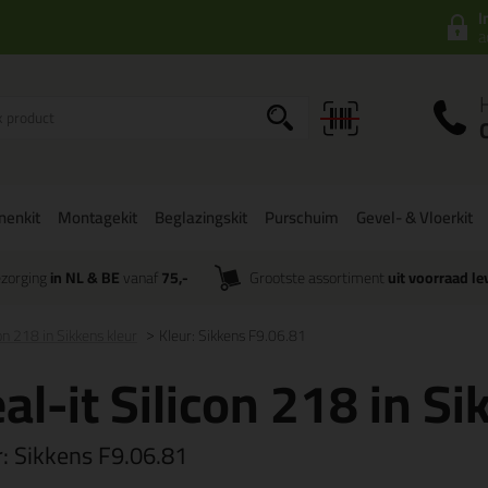
I
a
onenkit
Montagekit
Beglazingskit
Purschuim
Gevel- & Vloerkit
zorging
in NL & BE
vanaf
75,-
Grootste assortiment
uit voorraad le
con 218 in Sikkens kleur
Kleur: Sikkens F9.06.81
al-it Silicon 218 in Si
r:
Sikkens F9.06.81