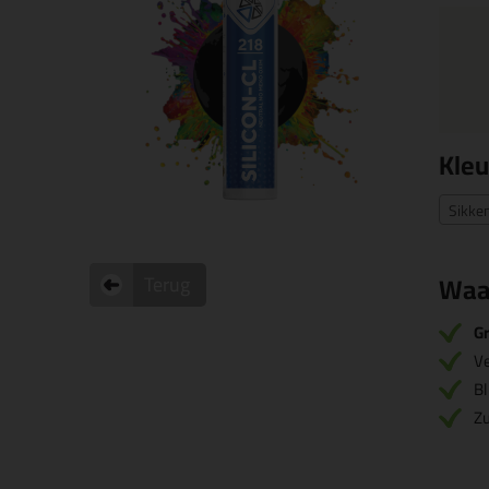
Kleu
Sikke
Waa
Terug
Gr
V
Bl
Zu