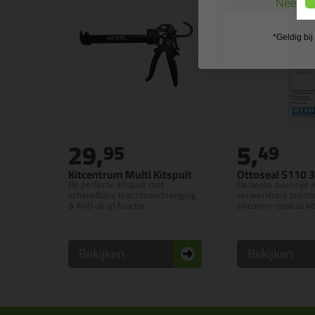
Nee, ik
*Geldig bi
29,
5,
95
49
Kitcentrum Multi Kitspuit
Ottoseal S110 
De perfecte kitspuit met
De beste zuurvrije 
schakelbare krachtoverbrenging
verwerkbare premiu
& Anti-drup functie
siliconen-sanitairki
Bekijken
Bekijken