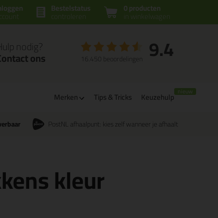
nloggen
Bestelstatus
0 producten
ccount
controleren
in winkelwagen
9.4
Hulp nodig?
Contact ons
16.450 beoordelingen
Merken
Tips & Tricks
Keuzehulp
verbaar
PostNL afhaalpunt: kies zelf wanneer je afhaalt
kkens kleur