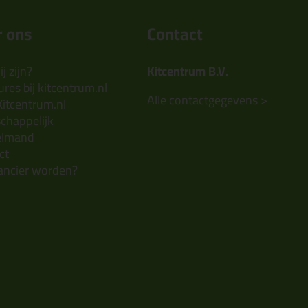
 ons
Contact
j zijn?
Kitcentrum B.V.
res bij kitcentrum.nl
Alle contactgegevens >
Kitcentrum.nl
chappelijk
elmand
ct
ancier worden?