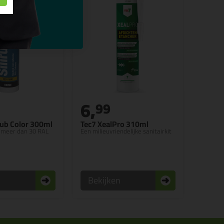
6,
99
rub Color 300ml
Tec7 XealPro 310ml
in meer dan 30 RAL
Een milieuvriendelijke sanitairkit
n
Bekijken