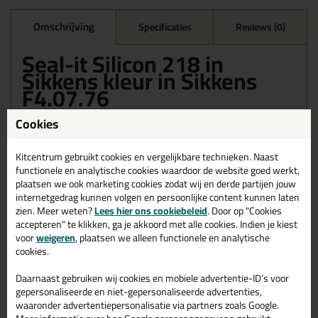
Omschrijving
Specificaties
Reviews (0)
Seal-it Silicon 218 in
Sikkens kleur in Sikkens
F4.07.76
Bestel de Seal-it Silicon 218 in Sikkens kleur in Sikkens F4.07.76
Cookies
vandaag nog! Vandaag besteld = morgen in huis.
Kitcentrum gebruikt cookies en vergelijkbare technieken. Naast
Wil je meer weten over de toepassing en kenmerken van dit
functionele en analytische cookies waardoor de website goed werkt,
product?
Lees alles over dit product >
plaatsen we ook marketing cookies zodat wij en derde partijen jouw
internetgedrag kunnen volgen en persoonlijke content kunnen laten
zien. Meer weten?
Lees hier ons cookiebeleid
. Door op "Cookies
accepteren" te klikken, ga je akkoord met alle cookies. Indien je kiest
Gerelateerde producten
voor
weigeren
, plaatsen we alleen functionele en analytische
cookies.
Daarnaast gebruiken wij cookies en mobiele advertentie-ID’s voor
gepersonaliseerde en niet-gepersonaliseerde advertenties,
waaronder advertentiepersonalisatie via partners zoals Google.