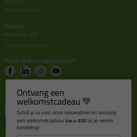
Disclaimer
Kit cursus volgen
Contact
Kitcentrum B.V.
Alle contactgegevens >
Altijd op de hoogte blijven?
Nieuws, tips en exclusieve deals rechtstreeks in je
Ontvang een
inbox
welkomstcadeau 💚
Email
Schijf je in voor onze nieuwsbrief en ontvang
t.w.v. €35
een welkomstcadeau
bij je eerste
Inschrijven
bestelling!