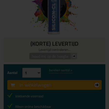
(KORTE) LEVERTIJD
Levertijd controleren...
houd mij op de hoogte
bereken aantal >
Aantal
In winkelwagen
Voldoende voorraad
Alleen online beschikbaar