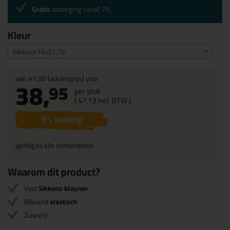
Gratis
bezorging vanaf 75,-
Kleur
Sikkens F4.07.76
van
41,50
(adviesprijs) voor
38,
95
per stuk
(
47,
13
incl. BTW )
6
% korting
(geldig bij alle combinaties)
Waarom dit product?
Veel
Sikkens kleuren
Blijvend
elastisch
Zuurvrij