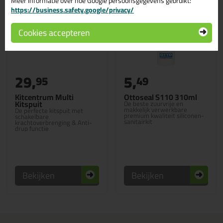
Meer informatie over hoe Google persoonsgegevens gebruikt:
https://business.safety.google/privacy/
Cookies accepteren
29,
5,
95
49
Kitcentrum Multi
Ottoseal S110 310ml
Kitspuit
De beste zuurvrije en
makkelijk verwerkbare
De perfecte kitspuit met
premium kwaliteit siliconen-
schakelbare
sanitairkit
krachtoverbrenging & Anti-
drup functie
Bekijken
Bekijken