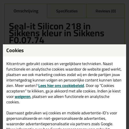
Omschrijving
Specificaties
Reviews (0)
Seal-it Silicon 218 in
Sikkens kleur in Sikkens
F0.07.74
Bestel de Seal-it Silicon 218 in Sikkens kleur in Sikkens F0.07.74
Cookies
vandaag nog! Vandaag besteld = morgen in huis.
Kitcentrum gebruikt cookies en vergelijkbare technieken. Naast
Wil je meer weten over de toepassing en kenmerken van dit
functionele en analytische cookies waardoor de website goed werkt,
product?
Lees alles over dit product >
plaatsen we ook marketing cookies zodat wij en derde partijen jouw
internetgedrag kunnen volgen en persoonlijke content kunnen laten
zien. Meer weten?
Lees hier ons cookiebeleid
. Door op "Cookies
accepteren" te klikken, ga je akkoord met alle cookies. Indien je kiest
Gerelateerde producten
voor
weigeren
, plaatsen we alleen functionele en analytische
cookies.
Daarnaast gebruiken wij cookies en mobiele advertentie-ID’s voor
gepersonaliseerde en niet-gepersonaliseerde advertenties,
waaronder advertentiepersonalisatie via partners zoals Google.