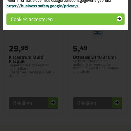
Meer informatie over hoe Google persoonsgegevens gebruikt:
https://business.safety.google/privacy/
Cookies accepteren
29,
5,
95
49
Kitcentrum Multi
Ottoseal S110 310ml
Kitspuit
De beste zuurvrije en
makkelijk verwerkbare
De perfecte kitspuit met
premium kwaliteit siliconen-
schakelbare
sanitairkit
krachtoverbrenging & Anti-
drup functie
Bekijken
Bekijken