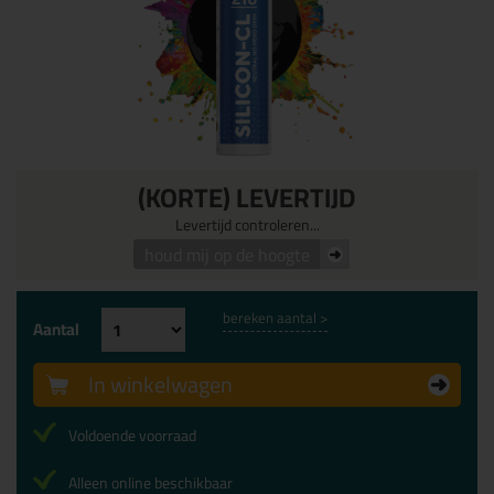
(KORTE) LEVERTIJD
Levertijd controleren...
houd mij op de hoogte
bereken aantal >
Aantal
In winkelwagen
Voldoende voorraad
Alleen online beschikbaar