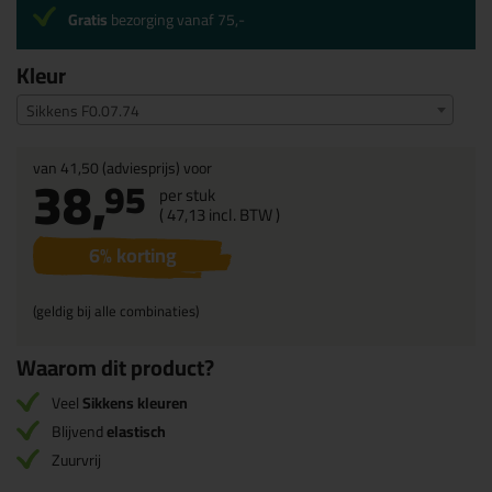
Gratis
bezorging vanaf 75,-
Kleur
Sikkens F0.07.74
van
41,50
(adviesprijs) voor
38,
95
per stuk
(
47,
13
incl. BTW )
6
% korting
(geldig bij alle combinaties)
Waarom dit product?
Veel
Sikkens kleuren
Blijvend
elastisch
Zuurvrij