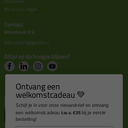
Disclaimer
Kit cursus volgen
Contact
Kitcentrum B.V.
Alle contactgegevens >
Altijd op de hoogte blijven?
Nieuws, tips en exclusieve deals rechtstreeks in je
Ontvang een
inbox
welkomstcadeau 💚
Email
Schijf je in voor onze nieuwsbrief en ontvang
t.w.v. €35
een welkomstcadeau
bij je eerste
Inschrijven
bestelling!