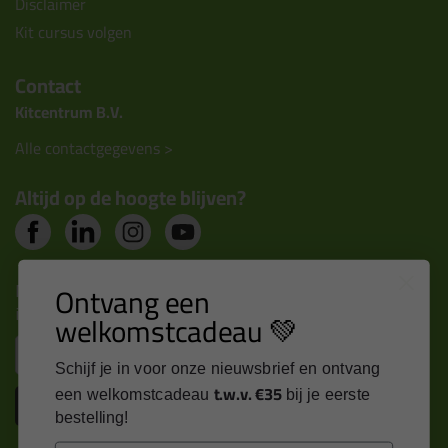
Disclaimer
Kit cursus volgen
Contact
Kitcentrum B.V.
Alle contactgegevens >
Altijd op de hoogte blijven?
Nieuws, tips en exclusieve deals rechtstreeks in je
Ontvang een
inbox
welkomstcadeau 💚
Email
Schijf je in voor onze nieuwsbrief en ontvang
t.w.v. €35
een welkomstcadeau
bij je eerste
Inschrijven
bestelling!