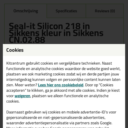
Omschrijving
Specificaties
Reviews (0)
Seal-it Silicon 218 in
Sikkens kleur in Sikkens
CN.02.88
Bestel de Seal-it Silicon 218 in Sikkens kleur in Sikkens CN.02.88
Cookies
vandaag nog! Vandaag besteld = morgen in huis.
Kitcentrum gebruikt cookies en vergelijkbare technieken. Naast
Wil je meer weten over de toepassing en kenmerken van dit
functionele en analytische cookies waardoor de website goed werkt,
product?
Lees alles over dit product >
plaatsen we ook marketing cookies zodat wij en derde partijen jouw
internetgedrag kunnen volgen en persoonlijke content kunnen laten
zien. Meer weten?
Lees hier ons cookiebeleid
. Door op "Cookies
accepteren" te klikken, ga je akkoord met alle cookies. Indien je kiest
Gerelateerde producten
voor
weigeren
, plaatsen we alleen functionele en analytische
cookies.
Daarnaast gebruiken wij cookies en mobiele advertentie-ID’s voor
gepersonaliseerde en niet-gepersonaliseerde advertenties,
waaronder advertentiepersonalisatie via partners zoals Google.