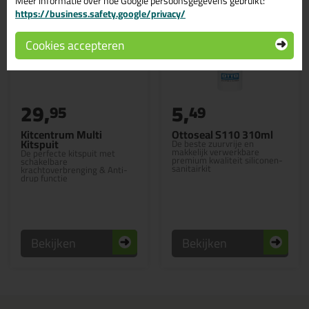
Meer informatie over hoe Google persoonsgegevens gebruikt:
https://business.safety.google/privacy/
Cookies accepteren
29,
5,
95
49
Kitcentrum Multi
Ottoseal S110 310ml
Kitspuit
De beste zuurvrije en
makkelijk verwerkbare
De perfecte kitspuit met
premium kwaliteit siliconen-
schakelbare
sanitairkit
krachtoverbrenging & Anti-
drup functie
Bekijken
Bekijken