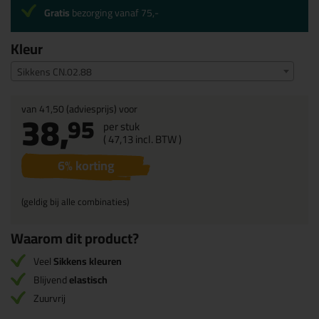
Gratis
bezorging vanaf 75,-
Kleur
Sikkens CN.02.88
van
41,50
(adviesprijs) voor
38,
95
per stuk
(
47,
13
incl. BTW )
6
% korting
(geldig bij alle combinaties)
Waarom dit product?
Veel
Sikkens kleuren
Blijvend
elastisch
Zuurvrij