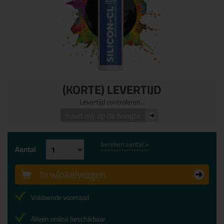
(KORTE) LEVERTIJD
Levertijd controleren...
houd mij op de hoogte
bereken aantal >
Aantal
In winkelwagen
Voldoende voorraad
Alleen online beschikbaar