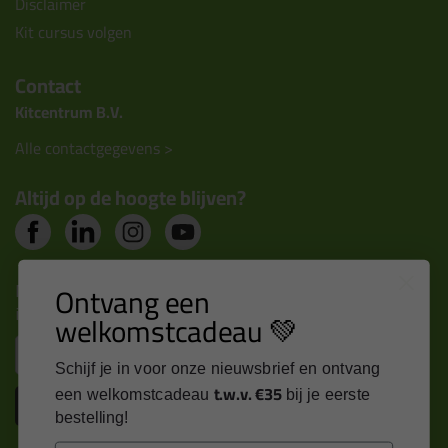
Disclaimer
Kit cursus volgen
Contact
Kitcentrum B.V.
Alle contactgegevens >
Altijd op de hoogte blijven?
Nieuws, tips en exclusieve deals rechtstreeks in je
Ontvang een
inbox
welkomstcadeau 💚
Email
Schijf je in voor onze nieuwsbrief en ontvang
t.w.v. €35
een welkomstcadeau
bij je eerste
Inschrijven
bestelling!