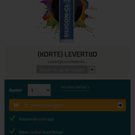
(KORTE) LEVERTIJD
Levertijd controleren...
houd mij op de hoogte
bereken aantal >
Aantal
In winkelwagen
Voldoende voorraad
Alleen online beschikbaar