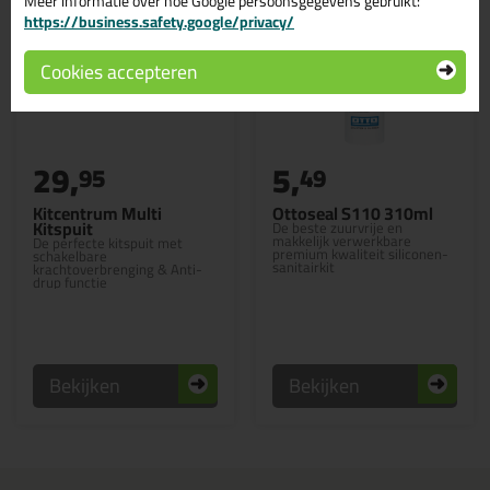
Meer informatie over hoe Google persoonsgegevens gebruikt:
https://business.safety.google/privacy/
Cookies accepteren
29,
5,
95
49
Kitcentrum Multi
Ottoseal S110 310ml
Kitspuit
De beste zuurvrije en
makkelijk verwerkbare
De perfecte kitspuit met
premium kwaliteit siliconen-
schakelbare
sanitairkit
krachtoverbrenging & Anti-
drup functie
Bekijken
Bekijken