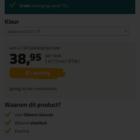
Gratis
bezorging vanaf 75,-
Kleur
Sikkens G5.07.73
van
41,50
(adviesprijs) voor
38,
95
per stuk
(
47,
13
incl. BTW )
6
% korting
(geldig bij alle combinaties)
Waarom dit product?
Veel
Sikkens kleuren
Blijvend
elastisch
Zuurvrij