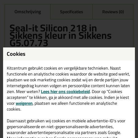
Omschrijving
Specificaties
Reviews (0)
Seal-it Silicon 218 in
Sikkens kleur in Sikkens
G5.07.73
Bestel de Seal-it Silicon 218 in Sikkens kleur in Sikkens G5.07.73
Cookies
vandaag nog! Vandaag besteld = morgen in huis.
Kitcentrum gebruikt cookies en vergelijkbare technieken. Naast
Wil je meer weten over de toepassing en kenmerken van dit
functionele en analytische cookies waardoor de website goed werkt,
product?
Lees alles over dit product >
plaatsen we ook marketing cookies zodat wij en derde partijen jouw
internetgedrag kunnen volgen en persoonlijke content kunnen laten
zien. Meer weten?
Lees hier ons cookiebeleid
. Door op "Cookies
accepteren" te klikken, ga je akkoord met alle cookies. Indien je kiest
Gerelateerde producten
voor
weigeren
, plaatsen we alleen functionele en analytische
cookies.
Daarnaast gebruiken wij cookies en mobiele advertentie-ID’s voor
gepersonaliseerde en niet-gepersonaliseerde advertenties,
waaronder advertentiepersonalisatie via partners zoals Google.