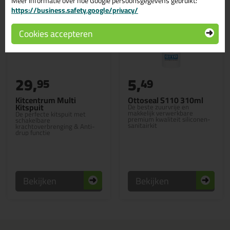
Meer informatie over hoe Google persoonsgegevens gebruikt:
https://business.safety.google/privacy/
Cookies accepteren
29,
5,
95
49
Kitcentrum Multi
Ottoseal S110 310ml
Kitspuit
De beste zuurvrije en
makkelijk verwerkbare
De perfecte kitspuit met
premium kwaliteit siliconen-
schakelbare
sanitairkit
krachtoverbrenging & Anti-
drup functie
Bekijken
Bekijken