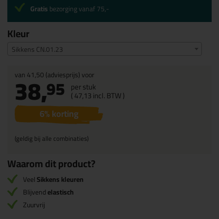
Gratis
bezorging vanaf 75,-
Kleur
Sikkens CN.01.23
van
41,50
(adviesprijs) voor
38,
95
per stuk
(
47,
13
incl. BTW )
6
% korting
(geldig bij alle combinaties)
Waarom dit product?
Veel
Sikkens kleuren
Blijvend
elastisch
Zuurvrij