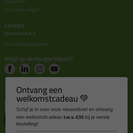
Disclaimer
Kit cursus volgen
Contact
Kitcentrum B.V.
Alle contactgegevens >
Altijd op de hoogte blijven?
Nieuws, tips en exclusieve deals rechtstreeks in je
Ontvang een
inbox
welkomstcadeau 💚
Email
Schijf je in voor onze nieuwsbrief en ontvang
t.w.v. €35
een welkomstcadeau
bij je eerste
Inschrijven
bestelling!