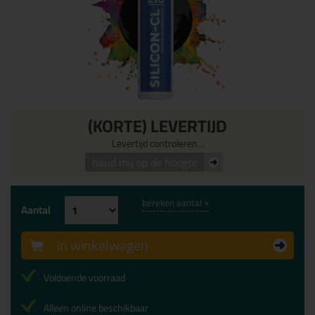
(KORTE) LEVERTIJD
Levertijd controleren...
houd mij op de hoogte
bereken aantal >
Aantal
In winkelwagen
Voldoende voorraad
Alleen online beschikbaar