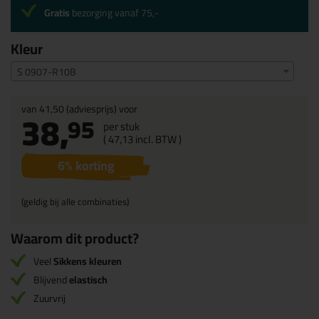
Gratis
bezorging vanaf 75,-
Kleur
S 0907-R10B
van
41,50
(adviesprijs) voor
38,
95
per stuk
(
47,
13
incl. BTW )
6
% korting
(geldig bij alle combinaties)
Waarom dit product?
Veel
Sikkens kleuren
Blijvend
elastisch
Zuurvrij