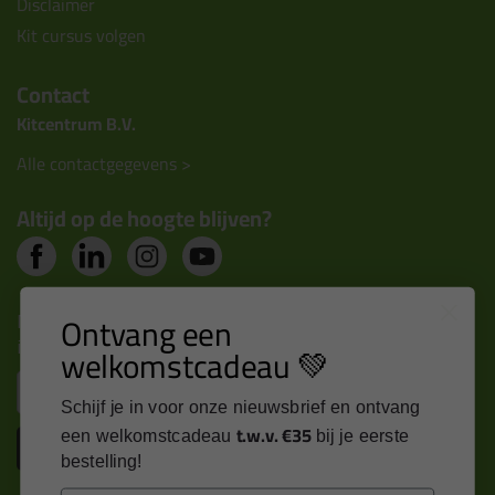
Disclaimer
Kit cursus volgen
Contact
Kitcentrum B.V.
Alle contactgegevens >
Altijd op de hoogte blijven?
Nieuws, tips en exclusieve deals rechtstreeks in je
Ontvang een
inbox
welkomstcadeau 💚
Email
Schijf je in voor onze nieuwsbrief en ontvang
t.w.v. €35
een welkomstcadeau
bij je eerste
Inschrijven
bestelling!