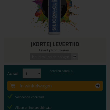
(KORTE) LEVERTIJD
Levertijd controleren...
houd mij op de hoogte
bereken aantal >
Aantal
In winkelwagen
Voldoende voorraad
Alleen online beschikbaar