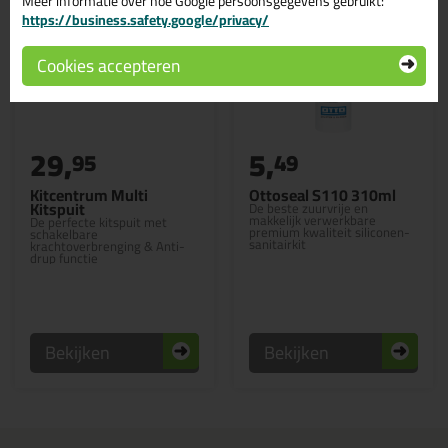
Meer informatie over hoe Google persoonsgegevens gebruikt:
https://business.safety.google/privacy/
Cookies accepteren
29,
5,
95
49
Kitcentrum Multi
Ottoseal S110 310ml
Kitspuit
De beste zuurvrije en
makkelijk verwerkbare
De perfecte kitspuit met
premium kwaliteit siliconen-
schakelbare
sanitairkit
krachtoverbrenging & Anti-
drup functie
Bekijken
Bekijken