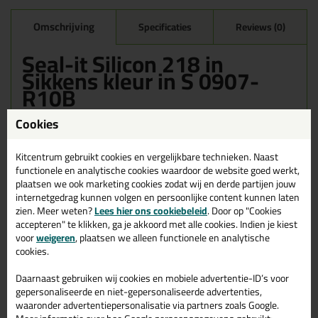
Omschrijving
Specificaties
Reviews (0)
Seal-it Silicon 218 in
Sikkens kleur in S 0907-
R10B
Bestel de Seal-it Silicon 218 in Sikkens kleur in S 0907-R10B
Cookies
vandaag nog! Vandaag besteld = morgen in huis.
Kitcentrum gebruikt cookies en vergelijkbare technieken. Naast
Wil je meer weten over de toepassing en kenmerken van dit
functionele en analytische cookies waardoor de website goed werkt,
product?
Lees alles over dit product >
plaatsen we ook marketing cookies zodat wij en derde partijen jouw
internetgedrag kunnen volgen en persoonlijke content kunnen laten
zien. Meer weten?
Lees hier ons cookiebeleid
. Door op "Cookies
accepteren" te klikken, ga je akkoord met alle cookies. Indien je kiest
Gerelateerde producten
voor
weigeren
, plaatsen we alleen functionele en analytische
cookies.
Daarnaast gebruiken wij cookies en mobiele advertentie-ID’s voor
gepersonaliseerde en niet-gepersonaliseerde advertenties,
waaronder advertentiepersonalisatie via partners zoals Google.