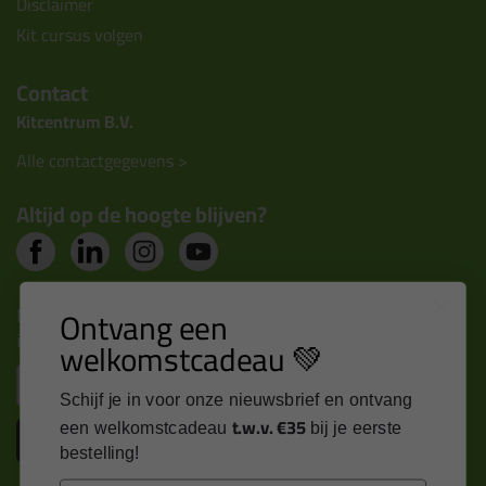
Disclaimer
Kit cursus volgen
Contact
Kitcentrum B.V.
Alle contactgegevens >
Altijd op de hoogte blijven?
Nieuws, tips en exclusieve deals rechtstreeks in je
Ontvang een
inbox
welkomstcadeau 💚
Email
Schijf je in voor onze nieuwsbrief en ontvang
t.w.v. €35
een welkomstcadeau
bij je eerste
Inschrijven
bestelling!