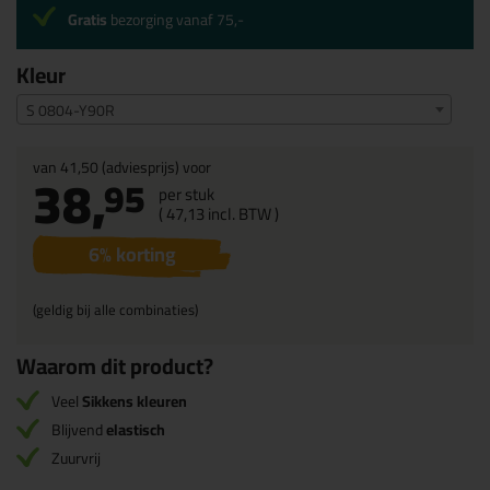
Gratis
bezorging vanaf 75,-
Kleur
S 0804-Y90R
van
41,50
(adviesprijs) voor
38,
95
per stuk
(
47,
13
incl. BTW )
6
% korting
(geldig bij alle combinaties)
Waarom dit product?
Veel
Sikkens kleuren
Blijvend
elastisch
Zuurvrij