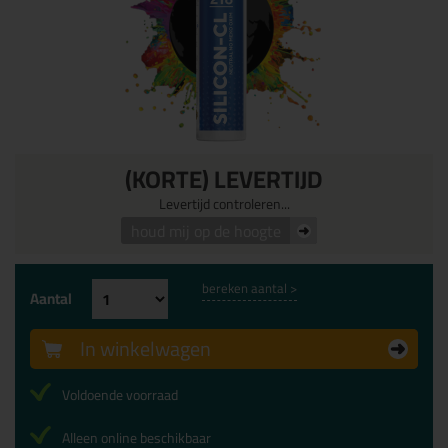
(KORTE) LEVERTIJD
Levertijd controleren...
houd mij op de hoogte
bereken aantal >
Aantal
In winkelwagen
Voldoende voorraad
Alleen online beschikbaar