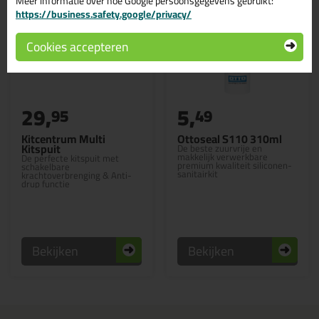
Meer informatie over hoe Google persoonsgegevens gebruikt:
https://business.safety.google/privacy/
Cookies accepteren
29,
5,
95
49
Kitcentrum Multi
Ottoseal S110 310ml
Kitspuit
De beste zuurvrije en
makkelijk verwerkbare
De perfecte kitspuit met
premium kwaliteit siliconen-
schakelbare
sanitairkit
krachtoverbrenging & Anti-
drup functie
Bekijken
Bekijken