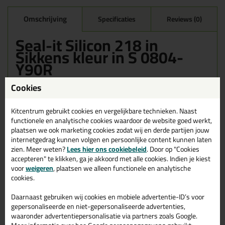
Omschrijving
Specificaties
Reviews (0)
Seal-it Silicon 218 in
Sikkens kleur in S 0804-
Y90R
Bestel de Seal-it Silicon 218 in Sikkens kleur in S 0804-Y90R
Cookies
vandaag nog! Vandaag besteld = morgen in huis.
Kitcentrum gebruikt cookies en vergelijkbare technieken. Naast
Wil je meer weten over de toepassing en kenmerken van dit
functionele en analytische cookies waardoor de website goed werkt,
product?
Lees alles over dit product >
plaatsen we ook marketing cookies zodat wij en derde partijen jouw
internetgedrag kunnen volgen en persoonlijke content kunnen laten
zien. Meer weten?
Lees hier ons cookiebeleid
. Door op "Cookies
accepteren" te klikken, ga je akkoord met alle cookies. Indien je kiest
Gerelateerde producten
voor
weigeren
, plaatsen we alleen functionele en analytische
cookies.
Daarnaast gebruiken wij cookies en mobiele advertentie-ID’s voor
gepersonaliseerde en niet-gepersonaliseerde advertenties,
waaronder advertentiepersonalisatie via partners zoals Google.