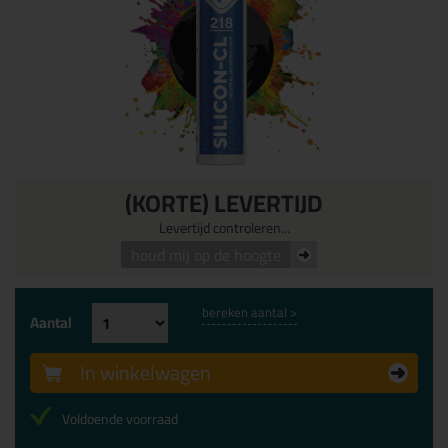
(KORTE) LEVERTIJD
Levertijd controleren...
houd mij op de hoogte
bereken aantal >
Aantal
In winkelwagen
Voldoende voorraad