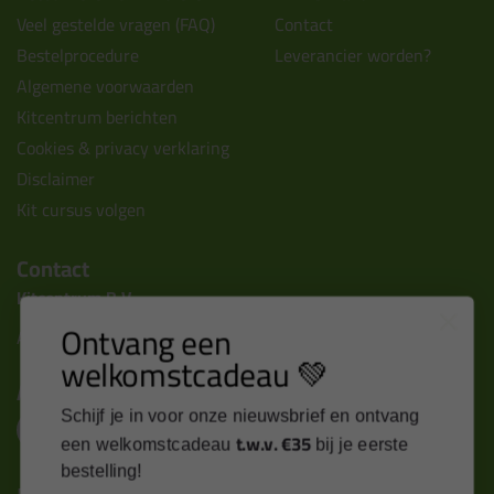
Veel gestelde vragen (FAQ)
Contact
Bestelprocedure
Leverancier worden?
Algemene voorwaarden
Kitcentrum berichten
Cookies & privacy verklaring
Disclaimer
Kit cursus volgen
Contact
Kitcentrum B.V.
Ontvang een
Alle contactgegevens >
welkomstcadeau 💚
Altijd op de hoogte blijven?
Schijf je in voor onze nieuwsbrief en ontvang
t.w.v. €35
een welkomstcadeau
bij je eerste
bestelling!