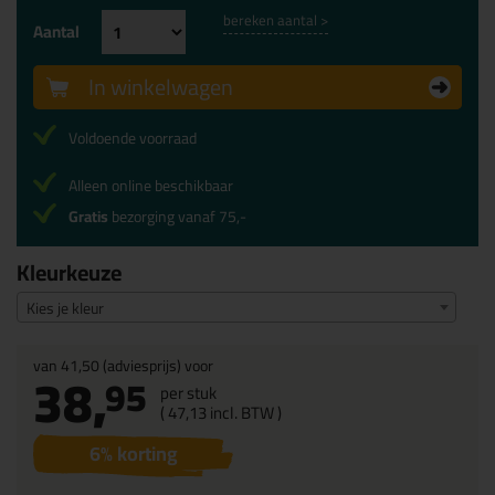
bereken aantal >
Aantal
In winkelwagen
Voldoende voorraad
Alleen online beschikbaar
Gratis
bezorging vanaf 75,-
Kleurkeuze
Kies je kleur
van
41,50
(adviesprijs) voor
38,
95
per stuk
(
47,
13
incl. BTW )
6
% korting