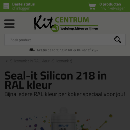
Bestelstatus
0 producten
of inloggen
in winkelwagen
Gratis
bezorging
in NL & BE
vanaf
75,-
Siliconenkit in RAL kleur
(Siliconenkit)
Seal-it Silicon 218 in
RAL kleur
Bijna iedere RAL kleur per koker speciaal voor jou!