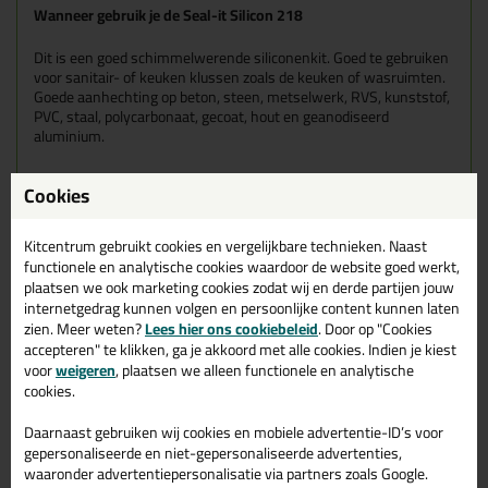
Wanneer gebruik je de Seal-it Silicon 218
Dit is een goed schimmelwerende siliconenkit. Goed te gebruiken
voor sanitair- of keuken klussen zoals de keuken of wasruimten.
Goede aanhechting op beton, steen, metselwerk, RVS, kunststof,
PVC, staal, polycarbonaat, gecoat, hout en geanodiseerd
aluminium.
Kenmerken
Cookies
Duurzaam elastisch met een bewegingscapiciteit van 25%
Veelzijdig toepasbaar
Neutraal, reukarm, zuur- en krimpvrij uithardend, CE
Kitcentrum gebruikt cookies en vergelijkbare technieken. Naast
gecertificeerd Siliconen Systeem
functionele en analytische cookies waardoor de website goed werkt,
Vanaf 1 koker, in alle NCS- en RAL kleuren
plaatsen we ook marketing cookies zodat wij en derde partijen jouw
Voldoet aan de eisen voor inbraakwerend glas, conform
internetgedrag kunnen volgen en persoonlijke content kunnen laten
Politie Keurmerk veilig wonen
zien. Meer weten?
Lees hier ons cookiebeleid
. Door op "Cookies
Schimmelwerend, conform ISO 846.
accepteren" te klikken, ga je akkoord met alle cookies. Indien je kiest
Goed kleur-, UV-, weer-, water-, vocht-,
voor
weigeren
, plaatsen we alleen functionele en analytische
schoonmaakmiddelen- en verouderingsbestendig.
cookies.
Niet corrosief voor metalen.
Verdraagzaam in direct contact met PVB-folie gelaagd glas
Daarnaast gebruiken wij cookies en mobiele advertentie-ID’s voor
en randafdichting isolatieglas.
gepersonaliseerde en niet-gepersonaliseerde advertenties,
Oplosmiddelvrij, geen organische weekmakers.
Zeer emissiearm, gecertificeerd conform VOC-
waaronder advertentiepersonalisatie via partners zoals Google.