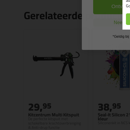
ad
Go
Ontvang
Gerelateerde producte
Nee, ik
*Geldig bi
29,
38,
95
95
Kitcentrum Multi Kitspuit
Seal-It Silicon 
kleur
De perfecte kitspuit met
Siliconenkit in NCS k
schakelbare krachtoverbrenging
& Anti-drup functie