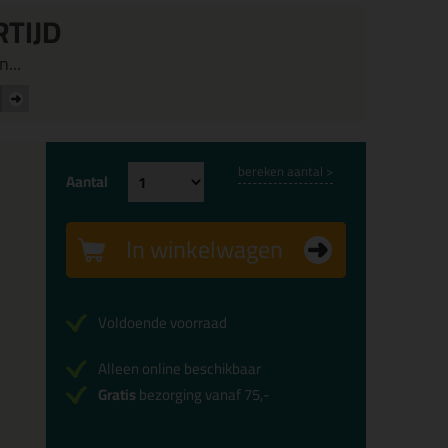
RTIJD
...
bereken aantal >
Aantal
In winkelwagen
Voldoende voorraad
Alleen online beschikbaar
Gratis
bezorging vanaf 75,-