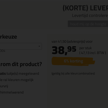
(KORTE) LEVE
Levertijd controleren
houd mij op de hoogte
urkeuze
van
41,50
(adviesprijs) voor
38,
95
per stuk
004
(
47,
13
incl. BTW )
6
% korting
rom dit product?
atis
tuitje(s) meegeleverd
(geldig bij alle kleurcombinaties)
le ral kleuren mogelijk
urvrij
chimmelwerend