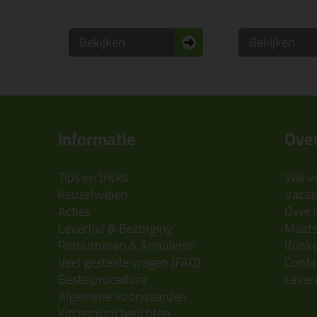
Bekijken
Bekijken
Informatie
Over
Tips en tricks
Wie wi
Keuzehulpen
Vacatu
Acties
Over 
Levertijd & Bezorging
Maats
Retourneren & Annuleren
Wink
Veel gestelde vragen (FAQ)
Conta
Bestelprocedure
Lever
Algemene voorwaarden
Kitcentrum berichten