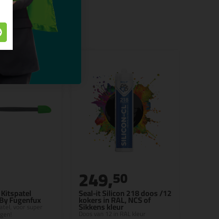
249,
50
Kitspatel
Seal-it Silicon 218 doos /12
 By Fugenfux
kokers in RAL, NCS of
Sikkens kleur
patel, voor super
Doos van 12 in RAL kleur
egen!