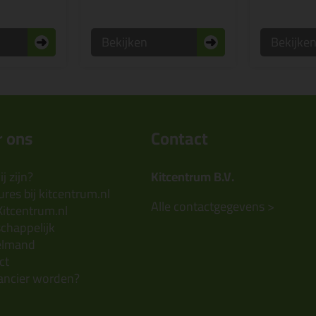
Bekijken
Bekijke
 ons
Contact
j zijn?
Kitcentrum B.V.
res bij kitcentrum.nl
Alle contactgegevens >
Kitcentrum.nl
chappelijk
elmand
ct
ancier worden?