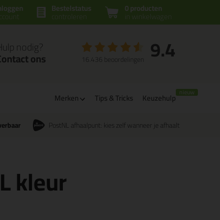
nloggen
Bestelstatus
0 producten
ccount
controleren
in winkelwagen
9.4
Hulp nodig?
Contact ons
16.436 beoordelingen
Merken
Tips & Tricks
Keuzehulp
verbaar
PostNL afhaalpunt: kies zelf wanneer je afhaalt
L kleur