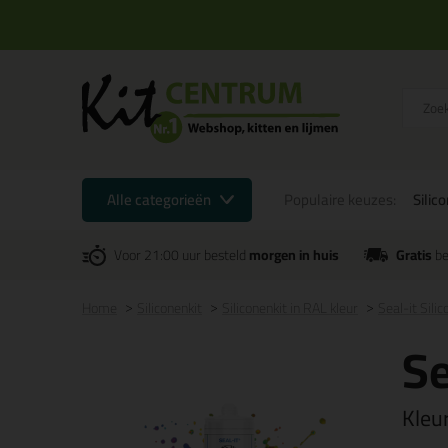
Alle categorieën
Populaire keuzes:
Silic
Voor 21:00 uur besteld
morgen in huis
Gratis
be
Home
Siliconenkit
Siliconenkit in RAL kleur
Seal-it Sili
Se
Kleu