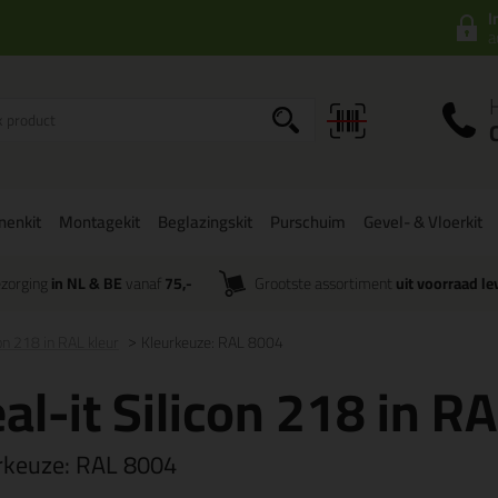
I
a
onenkit
Montagekit
Beglazingskit
Purschuim
Gevel- & Vloerkit
zorging
in NL & BE
vanaf
75,-
Grootste assortiment
uit voorraad le
con 218 in RAL kleur
Kleurkeuze: RAL 8004
al-it Silicon 218 in RA
rkeuze:
RAL 8004