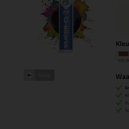
Kle
RAL 8
Waa
Terug
Gr
Al
Zu
S