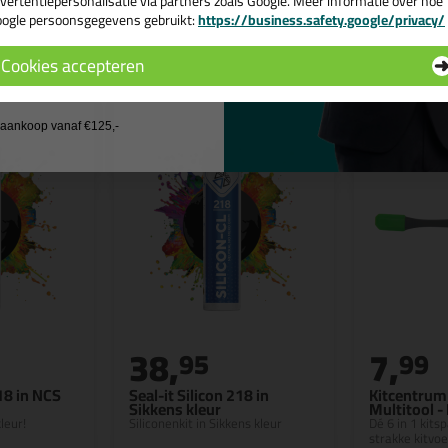
vertentiepersonalisatie via partners zoals Google. Meer informatie over hoe
ogle persoonsgegevens gebruikt:
https://business.safety.google/privacy/
 de actiecode ›
n
Cookies accepteren
 wil geen cadeau
j aankoop vanaf €125,-
38,
7,
95
99
218 in NCS
Seal-it Silicon 218 in
Kitcentrum 
Sikkens kleur
Multitool -
leur!
Siliconenkit in Sikkens kleur
Dé 6 in 1 kits
strakke kitvo