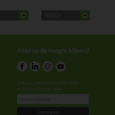
n
Bekijken
Altijd op de hoogte blijven?
Nieuws, tips en exclusieve deals
rechtstreeks in je inbox
Email
Inschrijven