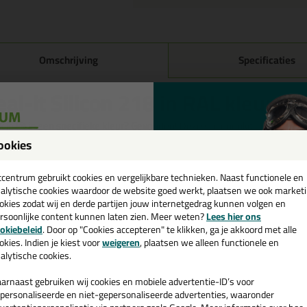
Omschrijving
Specificaties
eal-it Silicon 218 in RAL kleur i
 je kit in een specifieke kleur? Gevonden! Deze siliconenkit in ral kleur S
ruiken voor verschillende toepassingen. Een duurzame en veelzijdige kit
ookies
passende kleur zoekt met gegarandeerd een topresultaat. Bestel de Seal-
een
! Op voorraad en op werkdagen besteld = morgen in huis.
cadeau 💚
tcentrum gebruikt cookies en vergelijkbare technieken. Naast functionele en
alytische cookies waardoor de website goed werkt, plaatsen we ook market
 je meer weten over de toepassing en kenmerken van dit product?
Lees 
okies zodat wij en derde partijen jouw internetgedrag kunnen volgen en
rsoonlijke content kunnen laten zien. Meer weten?
Lees hier ons
e nieuwsbrief en ontvang een
ps & tricks voor Seal-it Silicon 218 in RAL kl
okiebeleid
. Door op "Cookies accepteren" te klikken, ga je akkoord met alle
v. €35,-
bij je eerste bestelling!
okies. Indien je kiest voor
weigeren
, plaatsen we alleen functionele en
e volgende blogs wordt dit product gebruikt:
alytische cookies.
Welke kit heb ik nodig voor mijn badkamer?
arnaast gebruiken wij cookies en mobiele advertentie-ID’s voor
personaliseerde en niet-gepersonaliseerde advertenties, waaronder