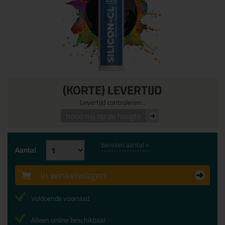
(KORTE) LEVERTIJD
Levertijd controleren...
houd mij op de hoogte
bereken aantal >
Aantal
In winkelwagen
Voldoende voorraad
Alleen online beschikbaar