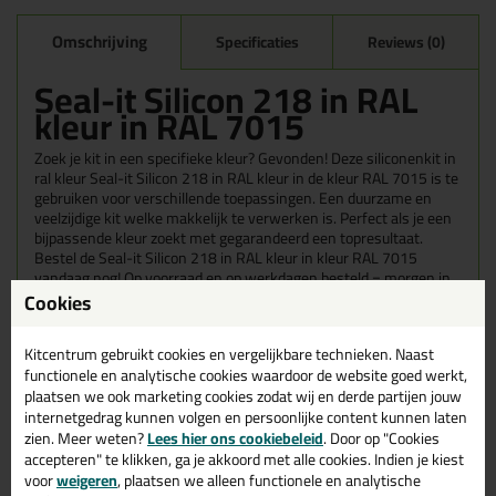
Omschrijving
Specificaties
Reviews (0)
Seal-it Silicon 218 in RAL
kleur in RAL 7015
Zoek je kit in een specifieke kleur? Gevonden! Deze siliconenkit in
ral kleur Seal-it Silicon 218 in RAL kleur in de kleur RAL 7015 is te
gebruiken voor verschillende toepassingen. Een duurzame en
veelzijdige kit welke makkelijk te verwerken is. Perfect als je een
bijpassende kleur zoekt met gegarandeerd een topresultaat.
Bestel de Seal-it Silicon 218 in RAL kleur in kleur RAL 7015
vandaag nog! Op voorraad en op werkdagen besteld = morgen in
huis.
Cookies
Wil je meer weten over de toepassing en kenmerken van dit
Kitcentrum gebruikt cookies en vergelijkbare technieken. Naast
product?
Lees alles over dit product >
functionele en analytische cookies waardoor de website goed werkt,
plaatsen we ook marketing cookies zodat wij en derde partijen jouw
Tips & tricks voor Seal-it Silicon 218
internetgedrag kunnen volgen en persoonlijke content kunnen laten
in RAL kleur
zien. Meer weten?
Lees hier ons cookiebeleid
. Door op "Cookies
accepteren" te klikken, ga je akkoord met alle cookies. Indien je kiest
In de volgende blogs wordt dit product gebruikt:
voor
weigeren
, plaatsen we alleen functionele en analytische
Welke kit heb ik nodig voor mijn badkamer?