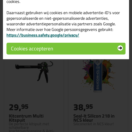
cookies.
Daarnaast gebruiken wij cookies en mobiele advertentie-ID’s voor
gepersonaliseerde en niet-gepersonaliseerde advertenties,
waaronder advertentiepersonalisatie via partners zoals Google.
Gerelateerde producten
Meer informatie over hoe Google persoonsgegevens gebruikt:
https://business.safety.google/privacy/
Cookies accepteren
29,
38,
95
95
Kitcentrum Multi
Seal-It Silicon 218 in
Kitspuit
NCS kleur
De perfecte kitspuit met
Siliconenkit in NCS kleur!
schakelbare
krachtoverbrenging & Anti-