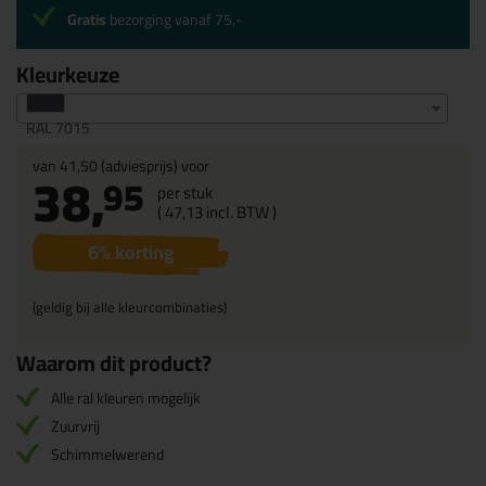
Gratis
bezorging vanaf 75,-
Kleurkeuze
RAL 7015
van
41,50
(adviesprijs) voor
38,
95
per stuk
(
47,
13
incl. BTW )
6
% korting
(geldig bij alle kleurcombinaties)
Waarom dit product?
Alle ral kleuren mogelijk
Zuurvrij
Schimmelwerend