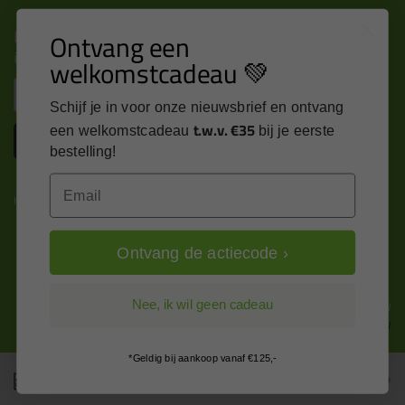
Nieuws, tips en exclusieve deals rechtstreeks in je
Ontvang een
inbox
welkomstcadeau 💚
Email
Schijf je in voor onze nieuwsbrief en ontvang
t.w.v. €35
een welkomstcadeau
bij je eerste
Inschrijven
bestelling!
Email
Kitcentrum is trots op:
Ontvang de actiecode ›
Alle prijzen zijn in EURO en excl. 21% BTW
Nee, ik wil geen cadeau
wijzig naar incl. BTW
*Geldig bij aankoop vanaf €125,-