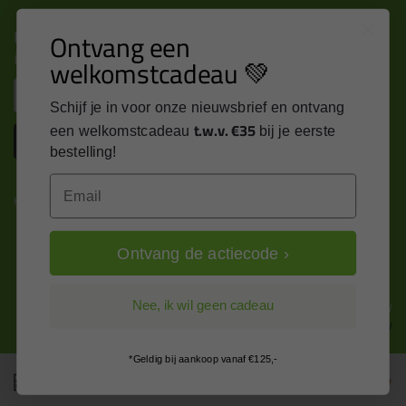
Nieuws, tips en exclusieve deals rechtstreeks in je
Ontvang een
inbox
welkomstcadeau 💚
Email
Schijf je in voor onze nieuwsbrief en ontvang
t.w.v. €35
een welkomstcadeau
bij je eerste
Inschrijven
bestelling!
Email
Kitcentrum is trots op:
Ontvang de actiecode ›
Alle prijzen zijn in EURO en excl. 21% BTW
Nee, ik wil geen cadeau
wijzig naar incl. BTW
*Geldig bij aankoop vanaf €125,-