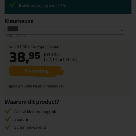
Gratis
bezorging vanaf 75,-
Kleurkeuze
RAL 7010
van
41,50
(adviesprijs) voor
38,
95
per stuk
(
47,
13
incl. BTW )
6
% korting
(geldig bij alle kleurcombinaties)
Waarom dit product?
Alle ral kleuren mogelijk
Zuurvrij
Schimmelwerend