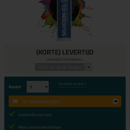
(KORTE) LEVERTIJD
Levertijd controleren...
houd mij op de hoogte
bereken aantal >
Aantal
In winkelwagen
Voldoende voorraad
Alleen online beschikbaar