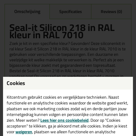
Omschrijving
Specificaties
Reviews (0)
Seal-it Silicon 218 in RAL
kleur in RAL 7010
Zoek je kit in een specifieke kleur? Gevonden! Deze siliconenkit in
ral kleur Seal-it Silicon 218 in RAL kleur in de kleur RAL 7010 is te
gebruiken voor verschillende toepassingen. Een duurzame en
veelzijdige kit welke makkelijk te verwerken is. Perfect als je een
bijpassende kleur zoekt met gegarandeerd een topresultaat.
Bestel de Seal-it Silicon 218 in RAL kleur in kleur RAL 7010
vandaag nog! Op voorraad en op werkdagen besteld = morgen in
huis.
Cookies
Wil je meer weten over de toepassing en kenmerken van dit
Kitcentrum gebruikt cookies en vergelijkbare technieken. Naast
product?
Lees alles over dit product >
functionele en analytische cookies waardoor de website goed werkt,
plaatsen we ook marketing cookies zodat wij en derde partijen jouw
Tips & tricks voor Seal-it Silicon 218
internetgedrag kunnen volgen en persoonlijke content kunnen laten
in RAL kleur
zien. Meer weten?
Lees hier ons cookiebeleid
. Door op "Cookies
accepteren" te klikken, ga je akkoord met alle cookies. Indien je kiest
In de volgende blogs wordt dit product gebruikt:
voor
weigeren
, plaatsen we alleen functionele en analytische
Welke kit heb ik nodig voor mijn badkamer?