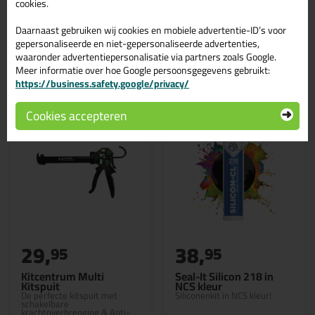
cookies.
Daarnaast gebruiken wij cookies en mobiele advertentie-ID’s voor
gepersonaliseerde en niet-gepersonaliseerde advertenties,
waaronder advertentiepersonalisatie via partners zoals Google.
Gerelateerde producten
Meer informatie over hoe Google persoonsgegevens gebruikt:
https://business.safety.google/privacy/
Cookies accepteren
29,
38,
95
95
Kitcentrum Multi
Seal-It Silicon 218 in
Kitspuit
NCS kleur
De perfecte kitspuit met
Siliconenkit in NCS kleur!
schakelbare
krachtoverbrenging & Anti-