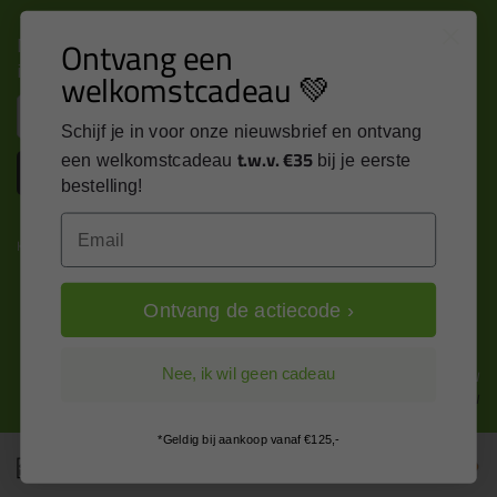
Nieuws, tips en exclusieve deals rechtstreeks in je
Ontvang een
inbox
welkomstcadeau 💚
Email
Schijf je in voor onze nieuwsbrief en ontvang
t.w.v. €35
een welkomstcadeau
bij je eerste
Inschrijven
bestelling!
Email
Kitcentrum is trots op:
Ontvang de actiecode ›
Alle prijzen zijn in EURO en excl. 21% BTW
Nee, ik wil geen cadeau
wijzig naar incl. BTW
*Geldig bij aankoop vanaf €125,-