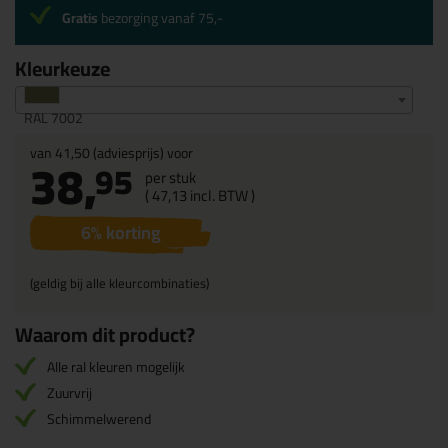
Gratis
bezorging vanaf 75,-
Kleurkeuze
RAL 7002
van
41,50
(adviesprijs) voor
38,
95
per stuk
(
47,
13
incl. BTW )
6
% korting
(geldig bij alle kleurcombinaties)
Waarom dit product?
Alle ral kleuren mogelijk
Zuurvrij
Schimmelwerend