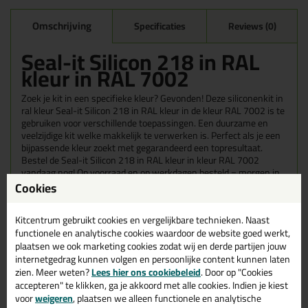
Omschrijving
Specificaties
Reviews (0)
Seal-it Silicon 218 in RAL
kleur in RAL 7002
Zoek je kit in een specifieke kleur? Gevonden! Deze siliconenkit in
ral kleur Seal-it Silicon 218 in RAL kleur in de kleur RAL 7002 is te
gebruiken voor verschillende toepassingen. Een duurzame en
veelzijdige kit welke makkelijk te verwerken is. Perfect als je een
bijpassende kleur zoekt met gegarandeerd een topresultaat.
Bestel de Seal-it Silicon 218 in RAL kleur in kleur RAL 7002
vandaag nog! Op voorraad en op werkdagen besteld = morgen in
huis.
Cookies
Wil je meer weten over de toepassing en kenmerken van dit
Kitcentrum gebruikt cookies en vergelijkbare technieken. Naast
product?
Lees alles over dit product >
functionele en analytische cookies waardoor de website goed werkt,
plaatsen we ook marketing cookies zodat wij en derde partijen jouw
Tips & tricks voor Seal-it Silicon 218
internetgedrag kunnen volgen en persoonlijke content kunnen laten
in RAL kleur
zien. Meer weten?
Lees hier ons cookiebeleid
. Door op "Cookies
accepteren" te klikken, ga je akkoord met alle cookies. Indien je kiest
In de volgende blogs wordt dit product gebruikt:
voor
weigeren
, plaatsen we alleen functionele en analytische
Welke kit heb ik nodig voor mijn badkamer?