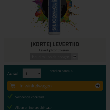
(KORTE) LEVERTIJD
Levertijd controleren...
houd mij op de hoogte
bereken aantal >
Aantal
In winkelwagen
Voldoende voorraad
Alleen online beschikbaar