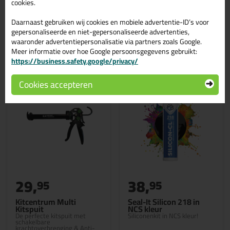
cookies.
Daarnaast gebruiken wij cookies en mobiele advertentie-ID’s voor
gepersonaliseerde en niet-gepersonaliseerde advertenties,
waaronder advertentiepersonalisatie via partners zoals Google.
Gerelateerde producten
Meer informatie over hoe Google persoonsgegevens gebruikt:
https://business.safety.google/privacy/
Cookies accepteren
29,
38,
95
95
Kitcentrum Multi
Seal-It Silicon 218 in
Kitspuit
NCS kleur
De perfecte kitspuit met
Siliconenkit in NCS kleur!
schakelbare
krachtoverbrenging & Anti-