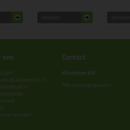
Bekijken
Bekijke
 ons
Contact
j zijn?
Kitcentrum B.V.
res bij kitcentrum.nl
Alle contactgegevens >
Kitcentrum.nl
chappelijk
elmand
ct
ancier worden?