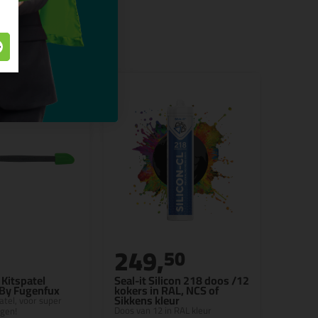
249,
50
Kitspatel
Seal-it Silicon 218 doos /12
 By Fugenfux
kokers in RAL, NCS of
Sikkens kleur
patel, voor super
Doos van 12 in RAL kleur
egen!