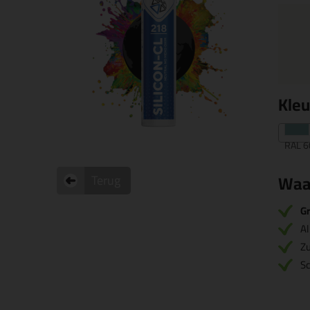
Kle
RAL 6
Waa
Terug
Gr
Al
Zu
S