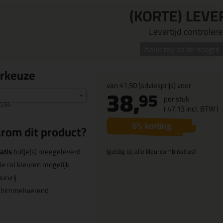
(KORTE) LEVE
Levertijd controleren
houd mij op de hoogte
urkeuze
van
41,50
(adviesprijs) voor
38,
95
per stuk
034
(
47,
13
incl. BTW )
6
% korting
rom dit product?
atis
tuitje(s) meegeleverd
(geldig bij alle kleurcombinaties)
le ral kleuren mogelijk
urvrij
chimmelwerend