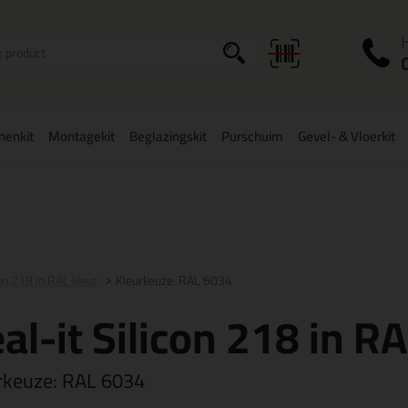
I
a
onenkit
Montagekit
Beglazingskit
Purschuim
Gevel- & Vloerkit
zorging
in NL & BE
vanaf
75,-
Grootste assortiment
uit voorraad le
con 218 in RAL kleur
Kleurkeuze: RAL 6034
al-it Silicon 218 in RA
rkeuze:
RAL 6034