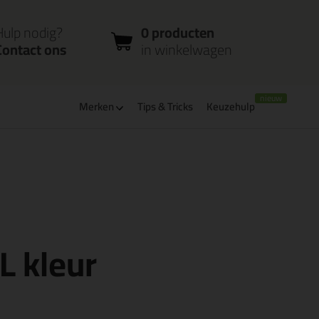
nloggen
Bestelstatus
0 producten
ccount
controleren
in winkelwagen
Hulp nodig?
0 producten
Contact ons
in winkelwagen
Merken
Tips & Tricks
Keuzehulp
verbaar
PostNL afhaalpunt: kies zelf wanneer je afhaalt
L kleur