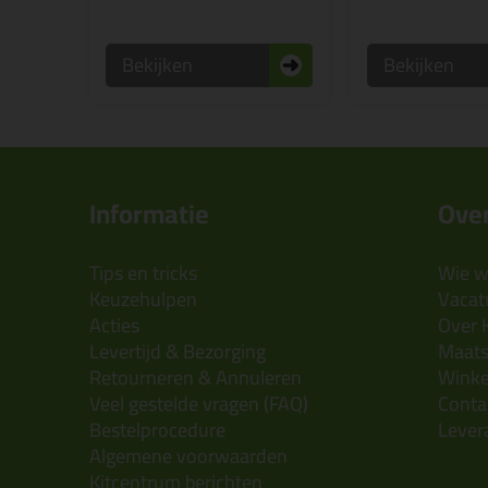
Bekijken
Bekijken
Informatie
Over
Tips en tricks
Wie wi
Keuzehulpen
Vacatu
Acties
Over 
Levertijd & Bezorging
Maats
Retourneren & Annuleren
Wink
Veel gestelde vragen (FAQ)
Conta
Bestelprocedure
Lever
Algemene voorwaarden
Kitcentrum berichten