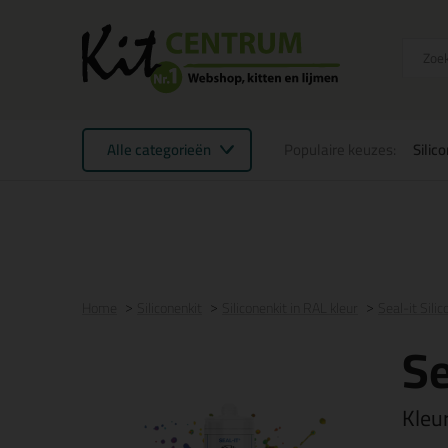
Alle categorieën
Populaire keuzes:
Silic
Voor 21:00 uur besteld
morgen in huis
Gratis
be
Home
Siliconenkit
Siliconenkit in RAL kleur
Seal-it Sili
Se
Kleu