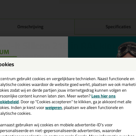
Omschrijving
Specificaties
eal-it Silicon 218 in RAL kleur i
 je kit in een specifieke kleur? Gevonden! Deze siliconenkit in ral kleur S
ruiken voor verschillende toepassingen. Een duurzame en veelzijdige kit
ookies
passende kleur zoekt met gegarandeerd een topresultaat. Bestel de Seal-
een
! Op voorraad en op werkdagen besteld = morgen in huis.
cadeau 💚
tcentrum gebruikt cookies en vergelijkbare technieken. Naast functionele en
alytische cookies waardoor de website goed werkt, plaatsen we ook market
 je meer weten over de toepassing en kenmerken van dit product?
Lees 
okies zodat wij en derde partijen jouw internetgedrag kunnen volgen en
rsoonlijke content kunnen laten zien. Meer weten?
Lees hier ons
e nieuwsbrief en ontvang een
ps & tricks voor Seal-it Silicon 218 in RAL kl
okiebeleid
. Door op "Cookies accepteren" te klikken, ga je akkoord met alle
v. €35,-
bij je eerste bestelling!
okies. Indien je kiest voor
weigeren
, plaatsen we alleen functionele en
e volgende blogs wordt dit product gebruikt:
alytische cookies.
Welke kit heb ik nodig voor mijn badkamer?
arnaast gebruiken wij cookies en mobiele advertentie-ID’s voor
personaliseerde en niet-gepersonaliseerde advertenties, waaronder