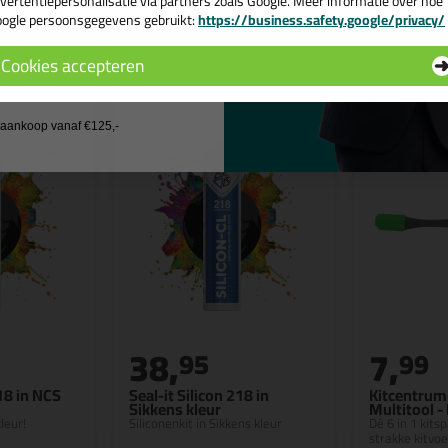
vertentiepersonalisatie via partners zoals Google. Meer informatie over hoe
ogle persoonsgegevens gebruikt:
https://business.safety.google/privacy/
 de actiecode ›
n
Cookies accepteren
 wil geen cadeau
j aankoop vanaf €125,-
38,
7,
95
99
218 in NCS
Seal-it Silicon 218 in
Kitcentrum 
Sikkens kleur
Multitool -
leur!
Siliconenkit in Sikkens kleur
Dé 6 in 1 kits
strakke kitvo