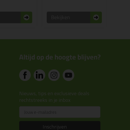
n
Bekijken
Altijd op de hoogte blijven?
Nieuws, tips en exclusieve deals
rechtstreeks in je inbox
Email
Inschrijven