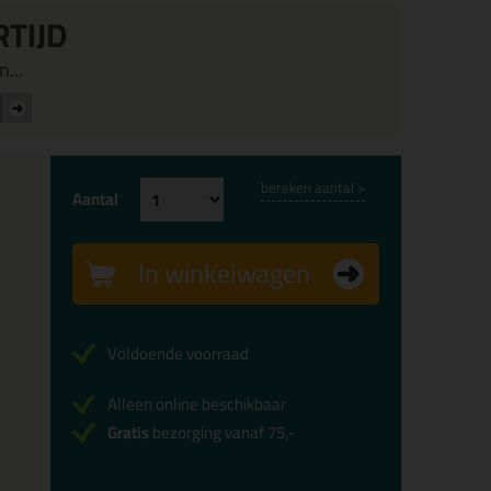
RTIJD
...
bereken aantal >
Aantal
In winkelwagen
Voldoende voorraad
Alleen online beschikbaar
Gratis
bezorging vanaf 75,-