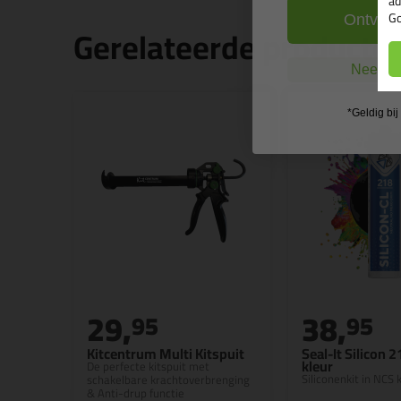
ad
Go
Ontvang
Gerelateerde producte
Nee, ik
*Geldig bi
29,
38,
95
95
Kitcentrum Multi Kitspuit
Seal-It Silicon 
kleur
De perfecte kitspuit met
Siliconenkit in NCS k
schakelbare krachtoverbrenging
& Anti-drup functie