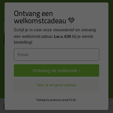
Nieuws, tips en exclusieve deals rechtstreeks in je
Ontvang een
inbox
welkomstcadeau 💚
Email
Schijf je in voor onze nieuwsbrief en ontvang
t.w.v. €35
een welkomstcadeau
bij je eerste
Inschrijven
bestelling!
Email
Kitcentrum is trots op:
Ontvang de actiecode ›
Alle prijzen zijn in EURO en excl. 21% BTW
Nee, ik wil geen cadeau
wijzig naar incl. BTW
*Geldig bij aankoop vanaf €125,-