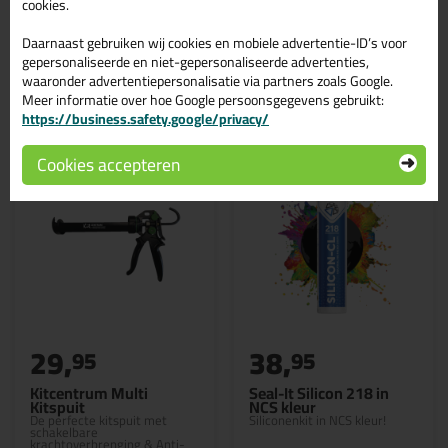
cookies.
Daarnaast gebruiken wij cookies en mobiele advertentie-ID’s voor
gepersonaliseerde en niet-gepersonaliseerde advertenties,
waaronder advertentiepersonalisatie via partners zoals Google.
Gerelateerde producten
Meer informatie over hoe Google persoonsgegevens gebruikt:
https://business.safety.google/privacy/
Cookies accepteren
29,
38,
95
95
Kitcentrum Multi
Seal-It Silicon 218 in
Kitspuit
NCS kleur
De perfecte kitspuit met
Siliconenkit in NCS kleur!
schakelbare
krachtoverbrenging & Anti-