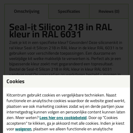
Omschrijving
Specificaties
Reviews (0)
Seal-it Silicon 218 in RAL
kleur in RAL 6031
Zoek je kit in een specifieke kleur? Gevonden! Deze siliconenkit in
ral kleur Seal-it Silicon 218 in RAL kleur in de kleur RAL 6031 is te
gebruiken voor verschillende toepassingen. Een duurzame en
veelzijdige kit welke makkelijk te verwerken is. Perfect als je een
bijpassende kleur zoekt met gegarandeerd een topresultaat.
Bestel de Seal-it Silicon 218 in RAL kleur in kleur RAL 6031
vandaag nog! Op voorraad en op werkdagen besteld = morgen in
huis.
Cookies
Wil je meer weten over de toepassing en kenmerken van dit
Kitcentrum gebruikt cookies en vergelijkbare technieken. Naast
product?
Lees alles over dit product >
functionele en analytische cookies waardoor de website goed werkt,
plaatsen we ook marketing cookies zodat wij en derde partijen jouw
Tips & tricks voor Seal-it Silicon 218
internetgedrag kunnen volgen en persoonlijke content kunnen laten
in RAL kleur
zien. Meer weten?
Lees hier ons cookiebeleid
. Door op "Cookies
accepteren" te klikken, ga je akkoord met alle cookies. Indien je kiest
In de volgende blogs wordt dit product gebruikt:
voor
weigeren
, plaatsen we alleen functionele en analytische
Welke kit heb ik nodig voor mijn badkamer?