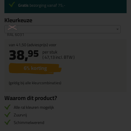
Gratis
bezorging vanaf 75,-
Kleurkeuze
RAL 6031
van
41,50
(adviesprijs) voor
38,
95
per stuk
(
47,
13
incl. BTW )
6
% korting
(geldig bij alle kleurcombinaties)
Waarom dit product?
Alle ral kleuren mogelijk
Zuurvrij
Schimmelwerend