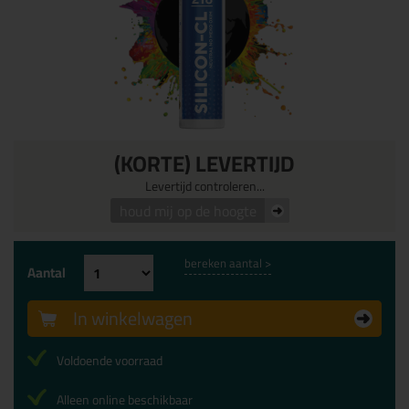
(KORTE) LEVERTIJD
Levertijd controleren...
houd mij op de hoogte
bereken aantal >
Aantal
In winkelwagen
Voldoende voorraad
Alleen online beschikbaar