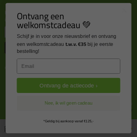
Nieuws, tips en exclusieve deals rechtstreeks in je
Ontvang een
inbox
welkomstcadeau 💚
Email
Schijf je in voor onze nieuwsbrief en ontvang
t.w.v. €35
een welkomstcadeau
bij je eerste
Inschrijven
bestelling!
Email
Kitcentrum is trots op:
Ontvang de actiecode ›
Alle prijzen zijn in EURO en excl. 21% BTW
Nee, ik wil geen cadeau
wijzig naar incl. BTW
*Geldig bij aankoop vanaf €125,-