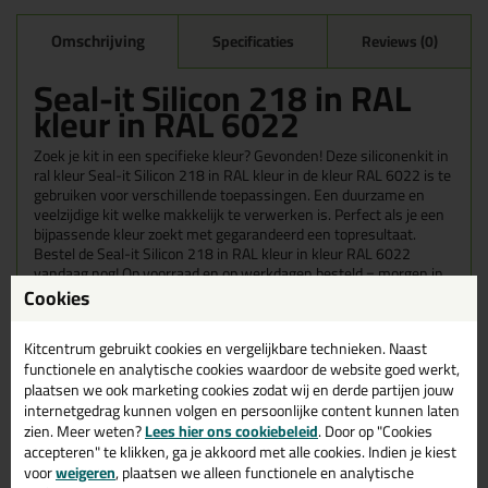
Omschrijving
Specificaties
Reviews (0)
Seal-it Silicon 218 in RAL
kleur in RAL 6022
Zoek je kit in een specifieke kleur? Gevonden! Deze siliconenkit in
ral kleur Seal-it Silicon 218 in RAL kleur in de kleur RAL 6022 is te
gebruiken voor verschillende toepassingen. Een duurzame en
veelzijdige kit welke makkelijk te verwerken is. Perfect als je een
bijpassende kleur zoekt met gegarandeerd een topresultaat.
Bestel de Seal-it Silicon 218 in RAL kleur in kleur RAL 6022
vandaag nog! Op voorraad en op werkdagen besteld = morgen in
huis.
Cookies
Wil je meer weten over de toepassing en kenmerken van dit
Kitcentrum gebruikt cookies en vergelijkbare technieken. Naast
product?
Lees alles over dit product >
functionele en analytische cookies waardoor de website goed werkt,
plaatsen we ook marketing cookies zodat wij en derde partijen jouw
Tips & tricks voor Seal-it Silicon 218
internetgedrag kunnen volgen en persoonlijke content kunnen laten
in RAL kleur
zien. Meer weten?
Lees hier ons cookiebeleid
. Door op "Cookies
accepteren" te klikken, ga je akkoord met alle cookies. Indien je kiest
In de volgende blogs wordt dit product gebruikt:
voor
weigeren
, plaatsen we alleen functionele en analytische
Welke kit heb ik nodig voor mijn badkamer?