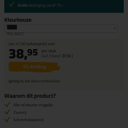
Gratis
bezorging vanaf 75,-
Kleurkeuze
RAL 6022
van
41,50
(adviesprijs) voor
38,
95
per stuk
(
47,
13
incl. BTW )
6
% korting
(geldig bij alle kleurcombinaties)
Waarom dit product?
Alle ral kleuren mogelijk
Zuurvrij
Schimmelwerend