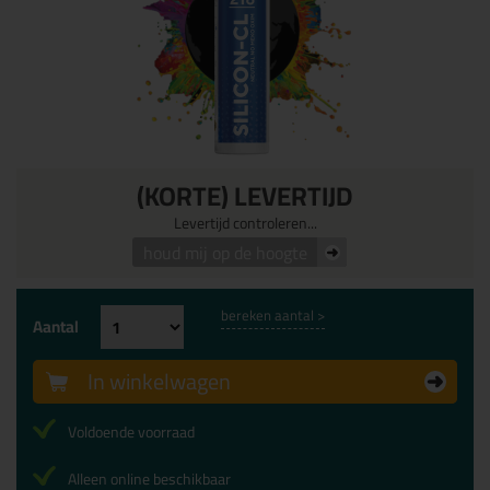
(KORTE) LEVERTIJD
Levertijd controleren...
houd mij op de hoogte
bereken aantal >
Aantal
In winkelwagen
Voldoende voorraad
Alleen online beschikbaar