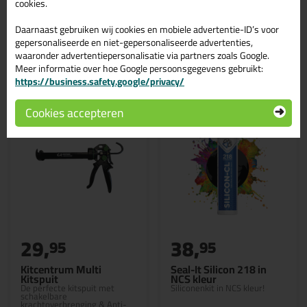
cookies.
Daarnaast gebruiken wij cookies en mobiele advertentie-ID’s voor
gepersonaliseerde en niet-gepersonaliseerde advertenties,
waaronder advertentiepersonalisatie via partners zoals Google.
Gerelateerde producten
Meer informatie over hoe Google persoonsgegevens gebruikt:
https://business.safety.google/privacy/
Cookies accepteren
29,
38,
95
95
Kitcentrum Multi
Seal-It Silicon 218 in
Kitspuit
NCS kleur
De perfecte kitspuit met
Siliconenkit in NCS kleur!
schakelbare
krachtoverbrenging & Anti-