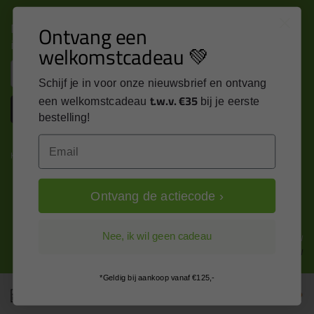
Nieuws, tips en exclusieve deals rechtstreeks in je
Ontvang een
inbox
welkomstcadeau 💚
Email
Schijf je in voor onze nieuwsbrief en ontvang
t.w.v. €35
een welkomstcadeau
bij je eerste
Inschrijven
bestelling!
Email
Kitcentrum is trots op:
Ontvang de actiecode ›
Alle prijzen zijn in EURO en excl. 21% BTW
Nee, ik wil geen cadeau
wijzig naar incl. BTW
*Geldig bij aankoop vanaf €125,-