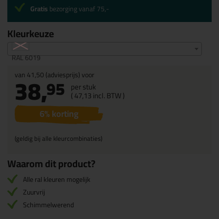
Gratis
bezorging vanaf 75,-
Kleurkeuze
RAL 6019
van
41,50
(adviesprijs) voor
38,
95
per stuk
(
47,
13
incl. BTW )
6
% korting
(geldig bij alle kleurcombinaties)
Waarom dit product?
Alle ral kleuren mogelijk
Zuurvrij
Schimmelwerend