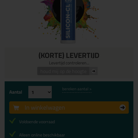
(KORTE) LEVERTIJD
Levertijd controleren...
houd mij op de hoogte
bereken aantal >
Aantal
In winkelwagen
Voldoende voorraad
Alleen online beschikbaar