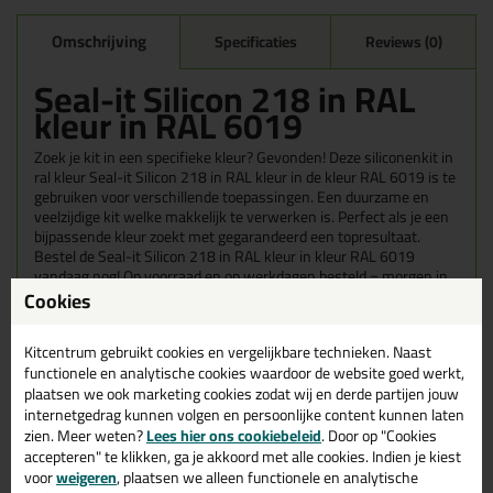
Omschrijving
Specificaties
Reviews (0)
Seal-it Silicon 218 in RAL
kleur in RAL 6019
Zoek je kit in een specifieke kleur? Gevonden! Deze siliconenkit in
ral kleur Seal-it Silicon 218 in RAL kleur in de kleur RAL 6019 is te
gebruiken voor verschillende toepassingen. Een duurzame en
veelzijdige kit welke makkelijk te verwerken is. Perfect als je een
bijpassende kleur zoekt met gegarandeerd een topresultaat.
Bestel de Seal-it Silicon 218 in RAL kleur in kleur RAL 6019
vandaag nog! Op voorraad en op werkdagen besteld = morgen in
huis.
Cookies
Wil je meer weten over de toepassing en kenmerken van dit
Kitcentrum gebruikt cookies en vergelijkbare technieken. Naast
product?
Lees alles over dit product >
functionele en analytische cookies waardoor de website goed werkt,
plaatsen we ook marketing cookies zodat wij en derde partijen jouw
Tips & tricks voor Seal-it Silicon 218
internetgedrag kunnen volgen en persoonlijke content kunnen laten
in RAL kleur
zien. Meer weten?
Lees hier ons cookiebeleid
. Door op "Cookies
accepteren" te klikken, ga je akkoord met alle cookies. Indien je kiest
In de volgende blogs wordt dit product gebruikt:
voor
weigeren
, plaatsen we alleen functionele en analytische
Welke kit heb ik nodig voor mijn badkamer?