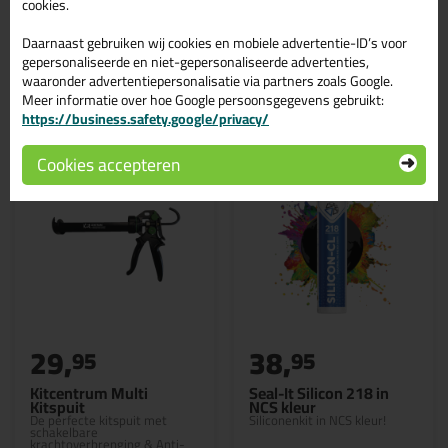
cookies.
Daarnaast gebruiken wij cookies en mobiele advertentie-ID’s voor
gepersonaliseerde en niet-gepersonaliseerde advertenties,
waaronder advertentiepersonalisatie via partners zoals Google.
Gerelateerde producten
Meer informatie over hoe Google persoonsgegevens gebruikt:
https://business.safety.google/privacy/
Cookies accepteren
29,
38,
95
95
Kitcentrum Multi
Seal-It Silicon 218 in
Kitspuit
NCS kleur
De perfecte kitspuit met
Siliconenkit in NCS kleur!
schakelbare
krachtoverbrenging & Anti-