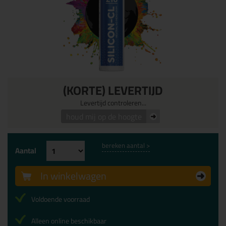
(KORTE) LEVERTIJD
Levertijd controleren...
houd mij op de hoogte
bereken aantal >
Aantal
In winkelwagen
Voldoende voorraad
Alleen online beschikbaar