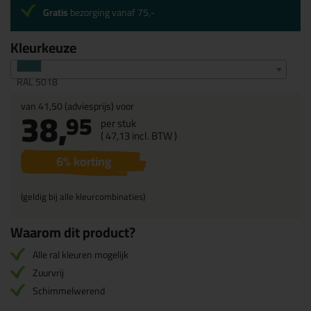
Gratis
bezorging vanaf 75,-
Kleurkeuze
RAL 5018
van
41,50
(adviesprijs) voor
38,
95
per stuk
(
47,
13
incl. BTW )
6
% korting
(geldig bij alle kleurcombinaties)
Waarom dit product?
Alle ral kleuren mogelijk
Zuurvrij
Schimmelwerend