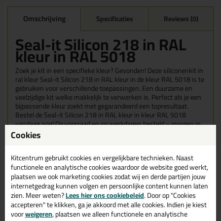
Omschrijving
Specificaties
Reviews (0)
Seal-it Silicon 218 in RAL
kleur in RAL 5018
Zoek je kit in een specifieke kleur? Gevonden! Deze siliconenkit in
ral kleur Seal-it Silicon 218 in RAL kleur in de kleur RAL 5018 is te
gebruiken voor verschillende toepassingen. Een duurzame en
veelzijdige kit welke makkelijk te verwerken is. Perfect als je een
bijpassende kleur zoekt met gegarandeerd een topresultaat.
Bestel de Seal-it Silicon 218 in RAL kleur in kleur RAL 5018
vandaag nog! Op voorraad en op werkdagen besteld = morgen in
huis.
Cookies
Wil je meer weten over de toepassing en kenmerken van dit
Kitcentrum gebruikt cookies en vergelijkbare technieken. Naast
product?
Lees alles over dit product >
functionele en analytische cookies waardoor de website goed werkt,
plaatsen we ook marketing cookies zodat wij en derde partijen jouw
Tips & tricks voor Seal-it Silicon 218
internetgedrag kunnen volgen en persoonlijke content kunnen laten
in RAL kleur
zien. Meer weten?
Lees hier ons cookiebeleid
. Door op "Cookies
accepteren" te klikken, ga je akkoord met alle cookies. Indien je kiest
In de volgende blogs wordt dit product gebruikt:
voor
weigeren
, plaatsen we alleen functionele en analytische
Welke kit heb ik nodig voor mijn badkamer?