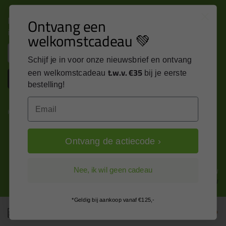
Nieuws, tips en exclusieve deals rechtstreeks in je
Ontvang een
inbox
welkomstcadeau 💚
Email
Schijf je in voor onze nieuwsbrief en ontvang
t.w.v. €35
een welkomstcadeau
bij je eerste
Inschrijven
bestelling!
Email
Kitcentrum is trots op:
Ontvang de actiecode ›
Alle prijzen zijn in EURO en excl. 21% BTW
Nee, ik wil geen cadeau
wijzig naar incl. BTW
*Geldig bij aankoop vanaf €125,-