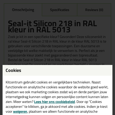
Omschrijving
Specificaties
Reviews (0)
Seal-it Silicon 218 in RAL
kleur in RAL 5013
Zoek je kit in een specifieke kleur? Gevonden! Deze siliconenkit in
ral kleur Seal-it Silicon 218 in RAL kleur in de kleur RAL 5013 is te
gebruiken voor verschillende toepassingen. Een duurzame en
veelzijdige kit welke makkelijk te verwerken is. Perfect als je een
bijpassende kleur zoekt met gegarandeerd een topresultaat.
Bestel de Seal-it Silicon 218 in RAL kleur in kleur RAL 5013
vandaag nog! Op voorraad en op werkdagen besteld = morgen in
huis.
Cookies
Wil je meer weten over de toepassing en kenmerken van dit
Kitcentrum gebruikt cookies en vergelijkbare technieken. Naast
product?
Lees alles over dit product >
functionele en analytische cookies waardoor de website goed werkt,
plaatsen we ook marketing cookies zodat wij en derde partijen jouw
Tips & tricks voor Seal-it Silicon 218
internetgedrag kunnen volgen en persoonlijke content kunnen laten
in RAL kleur
zien. Meer weten?
Lees hier ons cookiebeleid
. Door op "Cookies
accepteren" te klikken, ga je akkoord met alle cookies. Indien je kiest
In de volgende blogs wordt dit product gebruikt:
voor
weigeren
, plaatsen we alleen functionele en analytische
Welke kit heb ik nodig voor mijn badkamer?