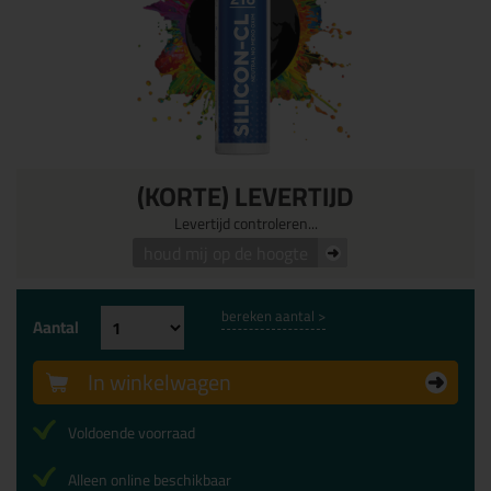
(KORTE) LEVERTIJD
Levertijd controleren...
houd mij op de hoogte
bereken aantal >
Aantal
In winkelwagen
Voldoende voorraad
Alleen online beschikbaar