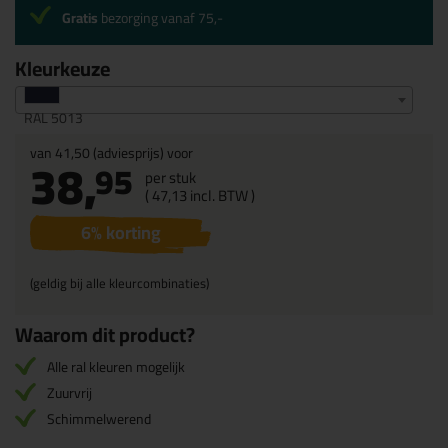
Gratis
bezorging vanaf 75,-
Kleurkeuze
RAL 5013
van
41,50
(adviesprijs) voor
38,
95
per stuk
(
47,
13
incl. BTW )
6
% korting
(geldig bij alle kleurcombinaties)
Waarom dit product?
Alle ral kleuren mogelijk
Zuurvrij
Schimmelwerend