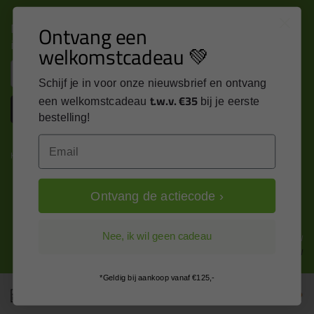
Nieuws, tips en exclusieve deals rechtstreeks in je
Ontvang een
inbox
welkomstcadeau 💚
Email
Schijf je in voor onze nieuwsbrief en ontvang
t.w.v. €35
een welkomstcadeau
bij je eerste
Inschrijven
bestelling!
Email
Kitcentrum is trots op:
Ontvang de actiecode ›
Alle prijzen zijn in EURO en excl. 21% BTW
Nee, ik wil geen cadeau
wijzig naar incl. BTW
*Geldig bij aankoop vanaf €125,-