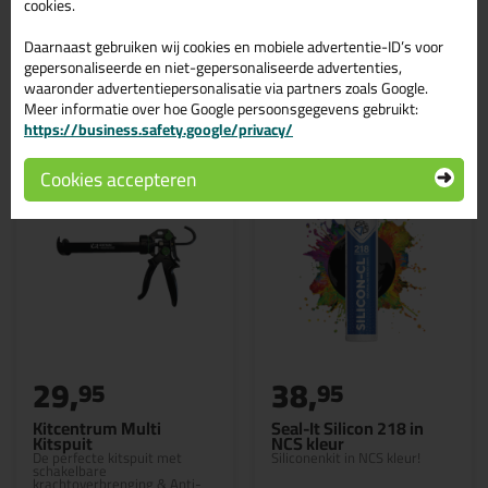
cookies.
Daarnaast gebruiken wij cookies en mobiele advertentie-ID’s voor
gepersonaliseerde en niet-gepersonaliseerde advertenties,
waaronder advertentiepersonalisatie via partners zoals Google.
Gerelateerde producten
Meer informatie over hoe Google persoonsgegevens gebruikt:
https://business.safety.google/privacy/
Cookies accepteren
29,
38,
95
95
Kitcentrum Multi
Seal-It Silicon 218 in
Kitspuit
NCS kleur
De perfecte kitspuit met
Siliconenkit in NCS kleur!
schakelbare
krachtoverbrenging & Anti-