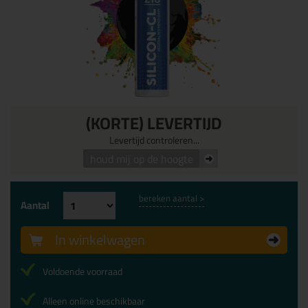
(KORTE) LEVERTIJD
Levertijd controleren...
houd mij op de hoogte
bereken aantal >
Aantal
In winkelwagen
Voldoende voorraad
Alleen online beschikbaar