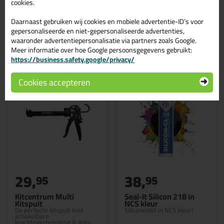
cookies.
Daarnaast gebruiken wij cookies en mobiele advertentie-ID’s voor
gepersonaliseerde en niet-gepersonaliseerde advertenties,
waaronder advertentiepersonalisatie via partners zoals Google.
Gerelateerde producten
Meer informatie over hoe Google persoonsgegevens gebruikt:
https://business.safety.google/privacy/
Cookies accepteren
29,
38,
95
95
Kitcentrum Multi
Seal-It Silicon 218 in
Kitspuit
NCS kleur
De perfecte kitspuit met
Siliconenkit in NCS kleur!
schakelbare
krachtoverbrenging & Anti-