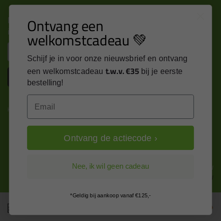
Nieuws, tips en exclusieve deals rechtstreeks in je
Ontvang een
inbox
welkomstcadeau 💚
Email
Schijf je in voor onze nieuwsbrief en ontvang
t.w.v. €35
een welkomstcadeau
bij je eerste
Inschrijven
bestelling!
Email
Kitcentrum is trots op:
Ontvang de actiecode ›
Alle prijzen zijn in EURO en excl. 21% BTW
Nee, ik wil geen cadeau
wijzig naar incl. BTW
*Geldig bij aankoop vanaf €125,-