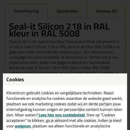
Omschrijving
Specificaties
Reviews (0)
Seal-it Silicon 218 in RAL
kleur in RAL 5008
Zoek je kit in een specifieke kleur? Gevonden! Deze siliconenkit in
ral kleur Seal-it Silicon 218 in RAL kleur in de kleur RAL 5008 is te
gebruiken voor verschillende toepassingen. Een duurzame en
veelzijdige kit welke makkelijk te verwerken is. Perfect als je een
bijpassende kleur zoekt met gegarandeerd een topresultaat.
Bestel de Seal-it Silicon 218 in RAL kleur in kleur RAL 5008
vandaag nog! Op voorraad en op werkdagen besteld = morgen in
huis.
Cookies
Wil je meer weten over de toepassing en kenmerken van dit
Kitcentrum gebruikt cookies en vergelijkbare technieken. Naast
product?
Lees alles over dit product >
functionele en analytische cookies waardoor de website goed werkt,
plaatsen we ook marketing cookies zodat wij en derde partijen jouw
Tips & tricks voor Seal-it Silicon 218
internetgedrag kunnen volgen en persoonlijke content kunnen laten
in RAL kleur
zien. Meer weten?
Lees hier ons cookiebeleid
. Door op "Cookies
accepteren" te klikken, ga je akkoord met alle cookies. Indien je kiest
In de volgende blogs wordt dit product gebruikt:
voor
weigeren
, plaatsen we alleen functionele en analytische
Welke kit heb ik nodig voor mijn badkamer?