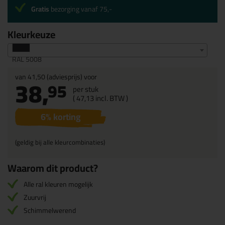
Gratis
bezorging vanaf 75,-
Kleurkeuze
RAL 5008
van
41,50
(adviesprijs) voor
38,
95
per stuk
(
47,
13
incl. BTW )
6
% korting
(geldig bij alle kleurcombinaties)
Waarom dit product?
Alle ral kleuren mogelijk
Zuurvrij
Schimmelwerend