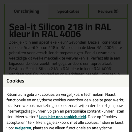
Omschrijving
Specificaties
Reviews (0)
Seal-it Silicon 218 in RAL
kleur in RAL 4006
Zoek je kit in een specifieke kleur? Gevonden! Deze siliconenkit in
ral kleur Seal-it Silicon 218 in RAL kleur in de kleur RAL 4006 is te
gebruiken voor verschillende toepassingen. Een duurzame en
veelzijdige kit welke makkelijk te verwerken is. Perfect als je een
bijpassende kleur zoekt met gegarandeerd een topresultaat.
Bestel de Seal-it Silicon 218 in RAL kleur in kleur RAL 4006
vandaag nog! Op voorraad en op werkdagen besteld = morgen in
huis.
Cookies
Wil je meer weten over de toepassing en kenmerken van dit
Kitcentrum gebruikt cookies en vergelijkbare technieken. Naast
product?
Lees alles over dit product >
functionele en analytische cookies waardoor de website goed werkt,
plaatsen we ook marketing cookies zodat wij en derde partijen jouw
Tips & tricks voor Seal-it Silicon 218
internetgedrag kunnen volgen en persoonlijke content kunnen laten
in RAL kleur
zien. Meer weten?
Lees hier ons cookiebeleid
. Door op "Cookies
accepteren" te klikken, ga je akkoord met alle cookies. Indien je kiest
In de volgende blogs wordt dit product gebruikt:
voor
weigeren
, plaatsen we alleen functionele en analytische
Welke kit heb ik nodig voor mijn badkamer?