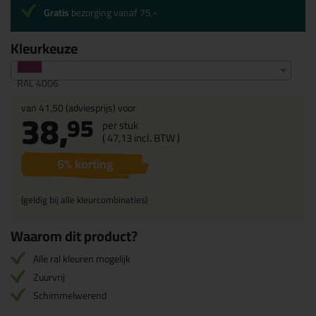
Gratis
bezorging vanaf 75,-
Kleurkeuze
RAL 4006
van
41,50
(adviesprijs) voor
38,
95
per stuk
(
47,
13
incl. BTW )
6
% korting
(geldig bij alle kleurcombinaties)
Waarom dit product?
Alle ral kleuren mogelijk
Zuurvrij
Schimmelwerend