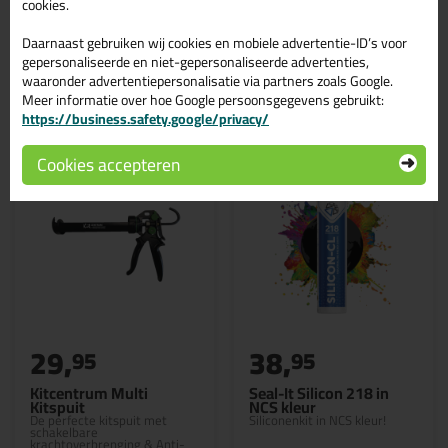
cookies.
Daarnaast gebruiken wij cookies en mobiele advertentie-ID’s voor
gepersonaliseerde en niet-gepersonaliseerde advertenties,
waaronder advertentiepersonalisatie via partners zoals Google.
Gerelateerde producten
Meer informatie over hoe Google persoonsgegevens gebruikt:
https://business.safety.google/privacy/
Cookies accepteren
29,
38,
95
95
Kitcentrum Multi
Seal-It Silicon 218 in
Kitspuit
NCS kleur
De perfecte kitspuit met
Siliconenkit in NCS kleur!
schakelbare
krachtoverbrenging & Anti-