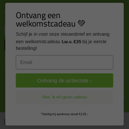
Nieuws, tips en exclusieve deals rechtstreeks in je
Ontvang een
inbox
welkomstcadeau 💚
Email
Schijf je in voor onze nieuwsbrief en ontvang
t.w.v. €35
een welkomstcadeau
bij je eerste
Inschrijven
bestelling!
Email
Kitcentrum is trots op:
Ontvang de actiecode ›
Alle prijzen zijn in EURO en excl. 21% BTW
Nee, ik wil geen cadeau
wijzig naar incl. BTW
*Geldig bij aankoop vanaf €125,-