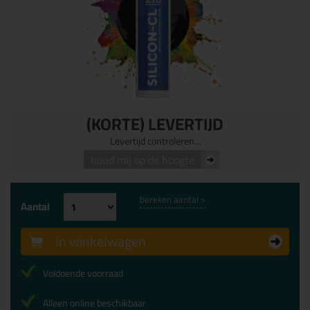
(KORTE) LEVERTIJD
Levertijd controleren...
houd mij op de hoogte
bereken aantal >
Aantal
In winkelwagen
Voldoende voorraad
Alleen online beschikbaar