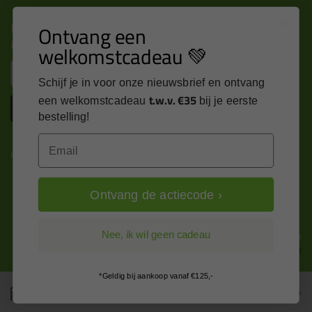
Nieuws, tips en exclusieve deals rechtstreeks in je
Ontvang een
inbox
welkomstcadeau 💚
Email
Schijf je in voor onze nieuwsbrief en ontvang
t.w.v. €35
een welkomstcadeau
bij je eerste
Inschrijven
bestelling!
Email
Kitcentrum is trots op:
Ontvang de actiecode ›
Alle prijzen zijn in EURO en excl. 21% BTW
Nee, ik wil geen cadeau
wijzig naar incl. BTW
*Geldig bij aankoop vanaf €125,-