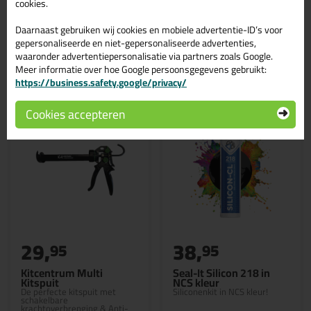
cookies.
Daarnaast gebruiken wij cookies en mobiele advertentie-ID’s voor
gepersonaliseerde en niet-gepersonaliseerde advertenties,
waaronder advertentiepersonalisatie via partners zoals Google.
Gerelateerde producten
Meer informatie over hoe Google persoonsgegevens gebruikt:
https://business.safety.google/privacy/
Cookies accepteren
29,
38,
95
95
Kitcentrum Multi
Seal-It Silicon 218 in
Kitspuit
NCS kleur
De perfecte kitspuit met
Siliconenkit in NCS kleur!
schakelbare
krachtoverbrenging & Anti-