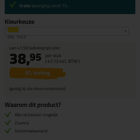
Gratis
bezorging vanaf 75,-
Kleurkeuze
RAL 1023
van
41,50
(adviesprijs) voor
38,
95
per stuk
(
47,
13
incl. BTW )
6
% korting
(geldig bij alle kleurcombinaties)
Waarom dit product?
Alle ral kleuren mogelijk
Zuurvrij
Schimmelwerend