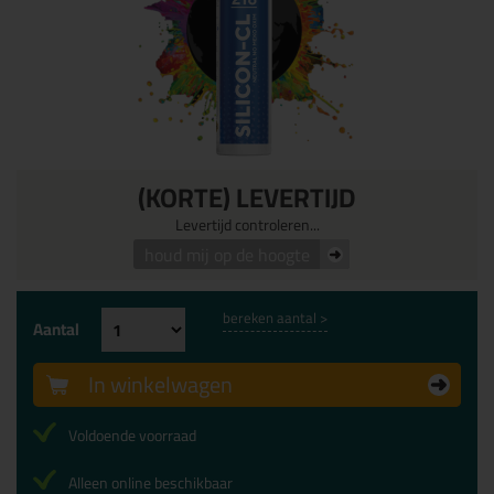
(KORTE) LEVERTIJD
Levertijd controleren...
houd mij op de hoogte
bereken aantal >
Aantal
In winkelwagen
Voldoende voorraad
Alleen online beschikbaar