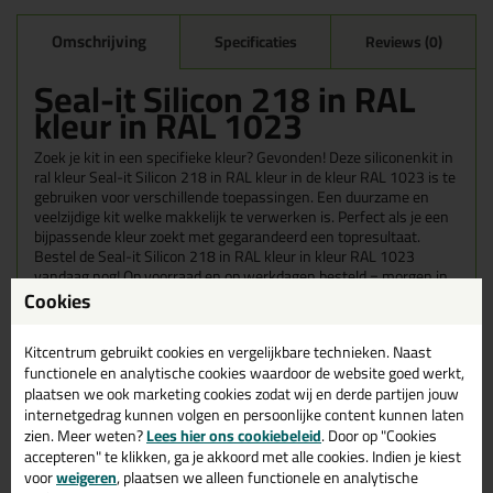
Omschrijving
Specificaties
Reviews (0)
Seal-it Silicon 218 in RAL
kleur in RAL 1023
Zoek je kit in een specifieke kleur? Gevonden! Deze siliconenkit in
ral kleur Seal-it Silicon 218 in RAL kleur in de kleur RAL 1023 is te
gebruiken voor verschillende toepassingen. Een duurzame en
veelzijdige kit welke makkelijk te verwerken is. Perfect als je een
bijpassende kleur zoekt met gegarandeerd een topresultaat.
Bestel de Seal-it Silicon 218 in RAL kleur in kleur RAL 1023
vandaag nog! Op voorraad en op werkdagen besteld = morgen in
huis.
Cookies
Wil je meer weten over de toepassing en kenmerken van dit
Kitcentrum gebruikt cookies en vergelijkbare technieken. Naast
product?
Lees alles over dit product >
functionele en analytische cookies waardoor de website goed werkt,
plaatsen we ook marketing cookies zodat wij en derde partijen jouw
Tips & tricks voor Seal-it Silicon 218
internetgedrag kunnen volgen en persoonlijke content kunnen laten
in RAL kleur
zien. Meer weten?
Lees hier ons cookiebeleid
. Door op "Cookies
accepteren" te klikken, ga je akkoord met alle cookies. Indien je kiest
In de volgende blogs wordt dit product gebruikt:
voor
weigeren
, plaatsen we alleen functionele en analytische
Welke kit heb ik nodig voor mijn badkamer?