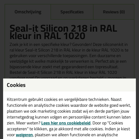
Omschrijving
Specificaties
Reviews (0)
Seal-it Silicon 218 in RAL
kleur in RAL 1020
Zoek je kit in een specifieke kleur? Gevonden! Deze siliconenkit in
ral kleur Seal-it Silicon 218 in RAL kleur in de kleur RAL 1020 is te
gebruiken voor verschillende toepassingen. Een duurzame en
veelzijdige kit welke makkelijk te verwerken is. Perfect als je een
bijpassende kleur zoekt met gegarandeerd een topresultaat.
Bestel de Seal-it Silicon 218 in RAL kleur in kleur RAL 1020
vandaag nog! Op voorraad en op werkdagen besteld = morgen in
huis.
Cookies
Wil je meer weten over de toepassing en kenmerken van dit
Kitcentrum gebruikt cookies en vergelijkbare technieken. Naast
product?
Lees alles over dit product >
functionele en analytische cookies waardoor de website goed werkt,
plaatsen we ook marketing cookies zodat wij en derde partijen jouw
Tips & tricks voor Seal-it Silicon 218
internetgedrag kunnen volgen en persoonlijke content kunnen laten
in RAL kleur
zien. Meer weten?
Lees hier ons cookiebeleid
. Door op "Cookies
accepteren" te klikken, ga je akkoord met alle cookies. Indien je kiest
In de volgende blogs wordt dit product gebruikt:
voor
weigeren
, plaatsen we alleen functionele en analytische
Welke kit heb ik nodig voor mijn badkamer?