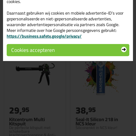
cookies.
Daarnaast gebruiken wij cookies en mobiele advertentie-ID’s voor
gepersonaliseerde en niet-gepersonaliseerde advertenties,
waaronder advertentiepersonalisatie via partners zoals Google.
Gerelateerde producten
Meer informatie over hoe Google persoonsgegevens gebruikt:
https://business.safety.google/privacy/
Cookies accepteren
29,
38,
95
95
Kitcentrum Multi
Seal-It Silicon 218 in
Kitspuit
NCS kleur
De perfecte kitspuit met
Siliconenkit in NCS kleur!
schakelbare
krachtoverbrenging & Anti-