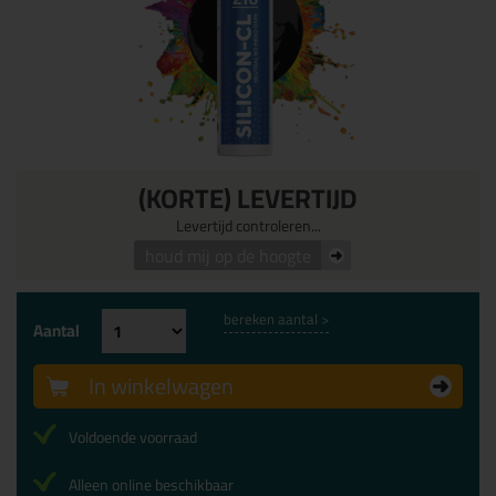
(KORTE) LEVERTIJD
Levertijd controleren...
houd mij op de hoogte
bereken aantal >
Aantal
In winkelwagen
Voldoende voorraad
Alleen online beschikbaar