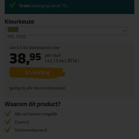
Gratis
bezorging vanaf 75,-
Kleurkeuze
RAL 1020
van
41,50
(adviesprijs) voor
38,
95
per stuk
(
47,
13
incl. BTW )
6
% korting
(geldig bij alle kleurcombinaties)
Waarom dit product?
Alle ral kleuren mogelijk
Zuurvrij
Schimmelwerend