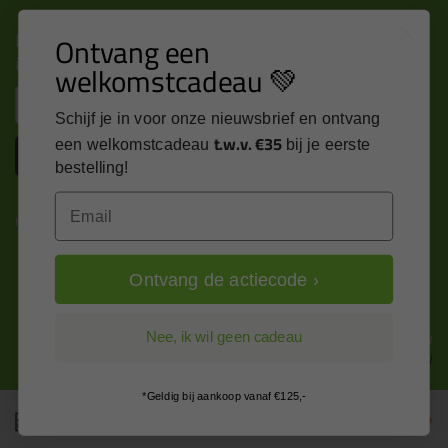
Nieuws, tips en exclusieve deals rechtstreeks in je
Ontvang een
inbox
welkomstcadeau 💚
Email
Schijf je in voor onze nieuwsbrief en ontvang
t.w.v. €35
een welkomstcadeau
bij je eerste
Inschrijven
bestelling!
Email
Kitcentrum is trots op:
Ontvang de actiecode ›
Alle prijzen zijn in EURO en excl. 21% BTW
Nee, ik wil geen cadeau
wijzig naar incl. BTW
*Geldig bij aankoop vanaf €125,-