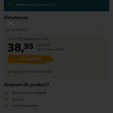
Gratis
bezorging vanaf 75,-
Kleurkeuze
D2 16 06 015
van
41,50
(adviesprijs) voor
38,
95
per stuk
(
47,
13
incl. BTW )
6
% korting
(geldig bij alle kleurcombinaties)
Waarom dit product?
Alle ral kleuren mogelijk
Zuurvrij
Schimmelwerend