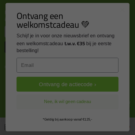
Nieuws, tips en exclusieve deals rechtstreeks in je
Ontvang een
inbox
welkomstcadeau 💚
Email
Schijf je in voor onze nieuwsbrief en ontvang
t.w.v. €35
een welkomstcadeau
bij je eerste
Inschrijven
bestelling!
Email
Kitcentrum is trots op:
Ontvang de actiecode ›
Alle prijzen zijn in EURO en excl. 21% BTW
Nee, ik wil geen cadeau
wijzig naar incl. BTW
*Geldig bij aankoop vanaf €125,-