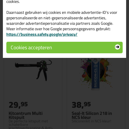
cookies.
Daarnaast gebruiken wij cookies en mobiele advertentie-ID’s voor
gepersonaliseerde en niet-gepersonaliseerde advertenties,
waaronder advertentiepersonalisatie via partners zoals Google.
Gerelateerde producten
Meer informatie over hoe Google persoonsgegevens gebruikt:
https://business.safety.google/privacy/
Cookies accepteren
29,
38,
95
95
Kitcentrum Multi
Seal-It Silicon 218 in
Kitspuit
NCS kleur
De perfecte kitspuit met
Siliconenkit in NCS kleur!
schakelbare
krachtoverbrenging & Anti-