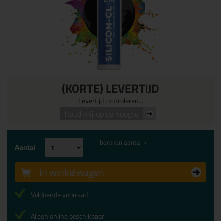
(KORTE) LEVERTIJD
Levertijd controleren...
houd mij op de hoogte
bereken aantal >
Aantal
In winkelwagen
Voldoende voorraad
Alleen online beschikbaar