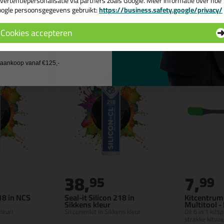
vertentiepersonalisatie via partners zoals Google. Meer informatie over hoe
ogle persoonsgegevens gebruikt:
https://business.safety.google/privacy/
 de actiecode ›
n
Cookies accepteren
 wil geen cadeau
j aankoop vanaf €125,-
38,
7,
95
99
218 in NCS
Seal-it Silicon 218 in
Kitcentrum 
Sikkens kleur
Multitool -
leur!
Siliconenkit in Sikkens kleur
Dé 6 in 1 kits
strakke kitvo