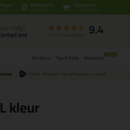
nloggen
Bestelstatus
0 producten
ccount
controleren
in winkelwagen
9.4
Hulp nodig?
Contact ons
16.432 beoordelingen
Merken
Tips & Tricks
Keuzehulp
verbaar
PostNL afhaalpunt: kies zelf wanneer je afhaalt
L kleur