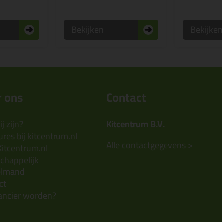
Bekijken
Bekijke
 ons
Contact
j zijn?
Kitcentrum B.V.
res bij kitcentrum.nl
Alle contactgegevens >
Kitcentrum.nl
chappelijk
elmand
ct
ancier worden?