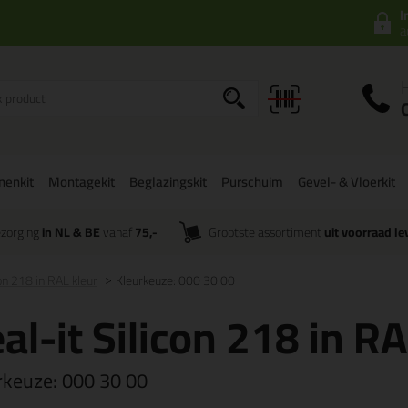
I
a
onenkit
Montagekit
Beglazingskit
Purschuim
Gevel- & Vloerkit
zorging
in NL & BE
vanaf
75,-
Grootste assortiment
uit voorraad le
con 218 in RAL kleur
Kleurkeuze: 000 30 00
al-it Silicon 218 in RA
rkeuze:
000 30 00