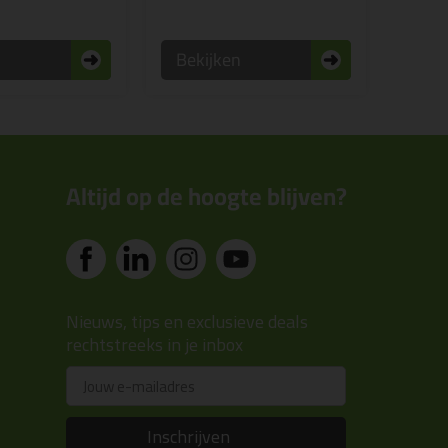
n
Bekijken
Altijd op de hoogte blijven?
Nieuws, tips en exclusieve deals
rechtstreeks in je inbox
Email
Inschrijven