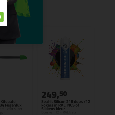
249,
50
Kitspatel
Seal-it Silicon 218 doos /12
 By Fugenfux
kokers in RAL, NCS of
Sikkens kleur
patel, voor super
Doos van 12 in RAL kleur
egen!