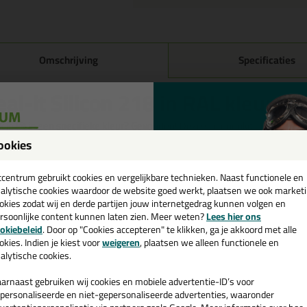
Omschrijving
Specificaties
eal-it Silicon 218 in RAL kleur in
 je kit in een specifieke kleur? Gevonden! Deze siliconenkit in ral kleur S
gebruiken voor verschillende toepassingen. Een duurzame en veelzijdige k
ookies
passende kleur zoekt met gegarandeerd een topresultaat. Bestel de Seal-
een
! Op voorraad en op werkdagen besteld = morgen in huis.
cadeau 💚
tcentrum gebruikt cookies en vergelijkbare technieken. Naast functionele en
alytische cookies waardoor de website goed werkt, plaatsen we ook market
 je meer weten over de toepassing en kenmerken van dit product?
Lees 
okies zodat wij en derde partijen jouw internetgedrag kunnen volgen en
rsoonlijke content kunnen laten zien. Meer weten?
Lees hier ons
e nieuwsbrief en ontvang een
ps & tricks voor Seal-it Silicon 218 in RAL kl
okiebeleid
. Door op "Cookies accepteren" te klikken, ga je akkoord met alle
v. €35,-
bij je eerste bestelling!
okies. Indien je kiest voor
weigeren
, plaatsen we alleen functionele en
e volgende blogs wordt dit product gebruikt:
alytische cookies.
Welke kit heb ik nodig voor mijn badkamer?
arnaast gebruiken wij cookies en mobiele advertentie-ID’s voor
personaliseerde en niet-gepersonaliseerde advertenties, waaronder