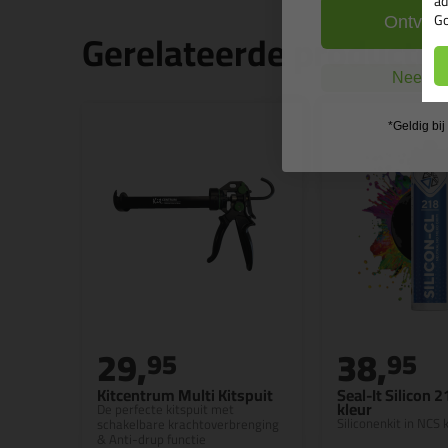
ad
Go
Ontvang
Gerelateerde producte
Nee, ik
*Geldig bi
29,
38,
95
95
Kitcentrum Multi Kitspuit
Seal-It Silicon 
kleur
De perfecte kitspuit met
Siliconenkit in NCS k
schakelbare krachtoverbrenging
& Anti-drup functie