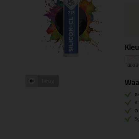
Kle
000 3
Waa
Terug
Gr
Al
Zu
S