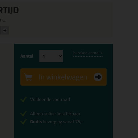
RTIJD
...
bereken aantal >
Aantal
In winkelwagen
Voldoende voorraad
Alleen online beschikbaar
Gratis
bezorging vanaf 75,-