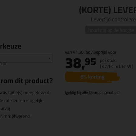
(KORTE) LEVE
Levertijd controleren
houd mij op de hoogte
urkeuze
van
41,50
(adviesprijs) voor
38,
95
per stuk
0 00
(
47,
13
incl. BTW )
6
% korting
rom dit product?
atis
tuitje(s) meegeleverd
(geldig bij alle kleurcombinaties)
le ral kleuren mogelijk
urvrij
chimmelwerend