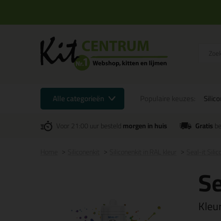
Alle categorieën
Populaire keuzes:
Silic
Voor 21:00 uur besteld
morgen in huis
Gratis
be
Home
Siliconenkit
Siliconenkit in RAL kleur
Seal-it Sili
Se
Kleu