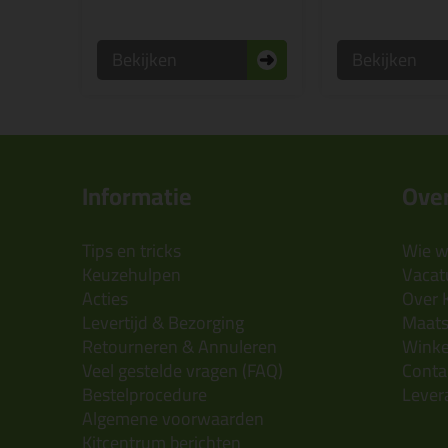
Bekijken
Bekijken
Informatie
Over
Tips en tricks
Wie wi
Keuzehulpen
Vacatu
Acties
Over 
Levertijd & Bezorging
Maats
Retourneren & Annuleren
Wink
Veel gestelde vragen (FAQ)
Conta
Bestelprocedure
Lever
Algemene voorwaarden
Kitcentrum berichten