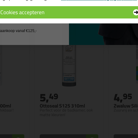
n
Cookies accepteren
 wil geen cadeau
j aankoop vanaf €125,-
5,
4,
49
95
300ml
Ottoseal S125 310ml
Zwaluw Sil
hikbaar!
Perfect voor de badkamer, ook
Zuurvrij en s
matte kleuren!