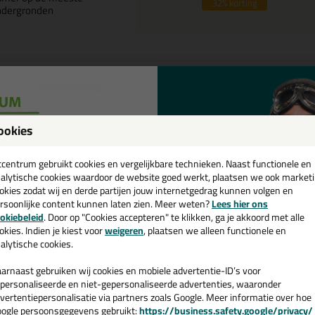
32%
korting
ndergronden
Omschrijving
Specificaties
waluw Silicone NAF 600ml in RAL
ookies
een
 je kit in een specifieke kleur? Gevonden! Deze sanitairkit Zwaluw Silic
cadeau 💚
tcentrum gebruikt cookies en vergelijkbare technieken. Naast functionele en
ruiken voor verschillende toepassingen. Een duurzame en veelzijdige kit
alytische cookies waardoor de website goed werkt, plaatsen we ook market
passende kleur zoekt met gegarandeerd een topresultaat. Bestel de Zwa
okies zodat wij en derde partijen jouw internetgedrag kunnen volgen en
daag nog! Op voorraad en op werkdagen besteld = morgen in huis.
rsoonlijke content kunnen laten zien. Meer weten?
Lees hier ons
e nieuwsbrief en ontvang een
okiebeleid
. Door op "Cookies accepteren" te klikken, ga je akkoord met alle
 je meer weten over de toepassing en kenmerken van dit product?
Lees 
v. €35,-
bij je eerste bestelling!
okies. Indien je kiest voor
weigeren
, plaatsen we alleen functionele en
alytische cookies.
arnaast gebruiken wij cookies en mobiele advertentie-ID’s voor
personaliseerde en niet-gepersonaliseerde advertenties, waaronder
vertentiepersonalisatie via partners zoals Google. Meer informatie over hoe
ogle persoonsgegevens gebruikt:
https://business.safety.google/privacy/
 de actiecode ›