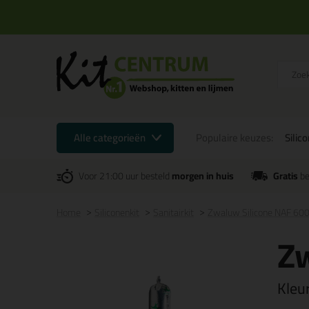
Alle categorieën
Populaire keuzes:
Silic
Voor 21:00 uur besteld
morgen in huis
Gratis
be
Home
Siliconenkit
Sanitairkit
Zwaluw Silicone NAF 60
Zw
Kleu