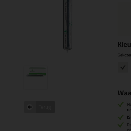
Kleu
Gekoze
Waa
Ne
Terug
re
I
Pe
pr