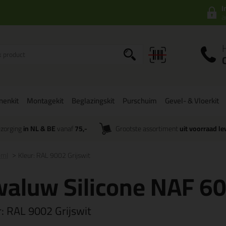
I
a
onenkit
Montagekit
Beglazingskit
Purschuim
Gevel- & Vloerkit
zorging
in NL & BE
vanaf
75,-
Grootste assortiment
uit voorraad le
0ml
Kleur: RAL 9002 Grijswit
aluw Silicone NAF 6
r:
RAL 9002 Grijswit