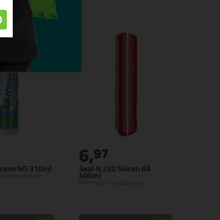
6,
97
icone NO 310ml
Seal-It 250 Silicon All
400ml
chimmelwerend!
Met Isega Foodapproval