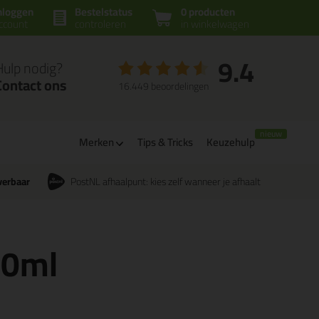
nloggen
Bestelstatus
0 producten
ccount
controleren
in winkelwagen
9.4
Hulp nodig?
Contact ons
16.449 beoordelingen
Merken
Tips & Tricks
Keuzehulp
verbaar
PostNL afhaalpunt: kies zelf wanneer je afhaalt
00ml