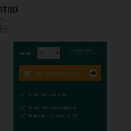
RTIJD
...
bereken aantal >
Aantal
In winkelwagen
Voldoende voorraad
Alleen online beschikbaar
x
Gratis
bezorging vanaf 75,-
x