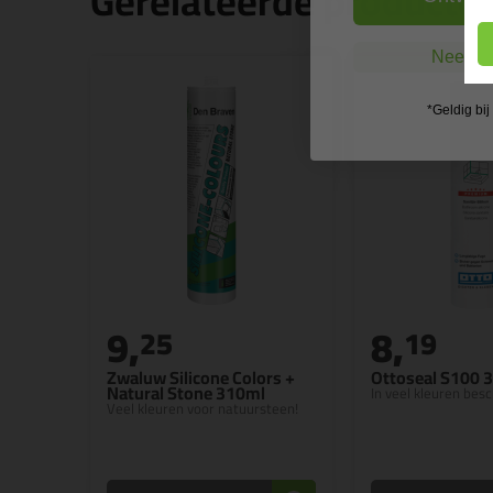
Gerelateerde producte
Nee, ik
*Geldig bi
9,
8,
25
19
Zwaluw Silicone Colors +
Ottoseal S100 
Natural Stone 310ml
In veel kleuren besc
Veel kleuren voor natuursteen!