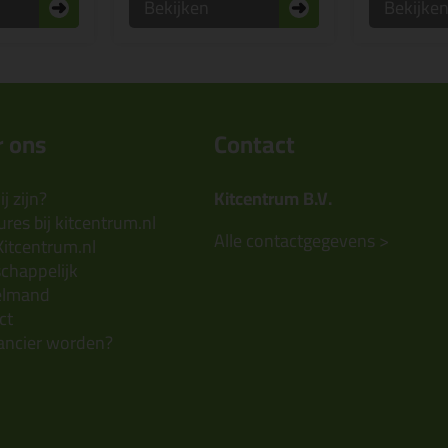
Bekijken
Bekijke
 ons
Contact
j zijn?
Kitcentrum B.V.
res bij kitcentrum.nl
Alle contactgegevens >
Kitcentrum.nl
chappelijk
elmand
ct
ancier worden?