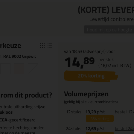
(KORTE) LEVE
Levertijd controleren
houd mij op de hoogte
r
keuze
van
18,53
(adviesprijs) voor
14,
89
n:
RAL 9002 Grijswit
per stuk
(
18,
02
incl. BTW )
20
% korting
Volumeprijzen
rom dit product?
(geldig bij alle kleurcombinaties)
utrale uitharding, vrijwel
12
stuks
13,29
p/st
bestel 12
ukloos
28%
korting
SEGA
-gecertificeerd
rfecte hechting zonder
24
stuks
12,69
p/st
bestel 24
imer op de meeste