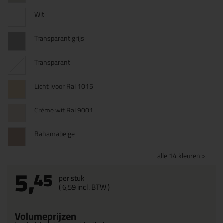
Wit
Transparant grijs
Transparant
Licht ivoor Ral 1015
Créme wit Ral 9001
Bahamabeige
alle 14 kleuren >
5,
45
per stuk
(
6,
59
incl. BTW )
Volumeprijzen