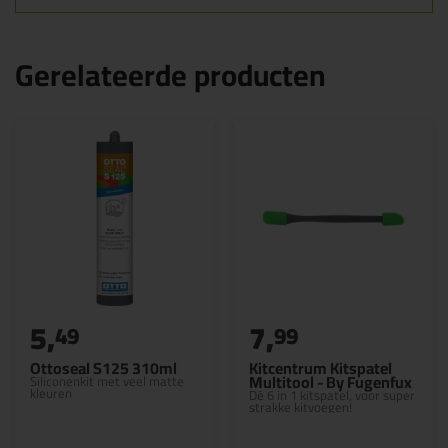
Gerelateerde producten
5,
7,
49
99
Ottoseal S125 310ml
Kitcentrum Kitspatel
Multitool - By Fugenfux
Siliconenkit met veel matte
kleuren
Dé 6 in 1 kitspatel, voor super
strakke kitvoegen!