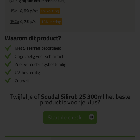
(geldig bij alle kleurcombinaties)
15x
4,99
p/st
8%
korting
150x
4,75
p/st
13%
korting
Waarom dit product?
Met
5 sterren
beoordeeld
Ongevoelig voor schimmel
Zeer verouderingsbestendig
UV-bestendig
Zuurvrij
Twijfel je of
Soudal Silirub 2S 300ml
het beste
product is voor je klus?
Start de check