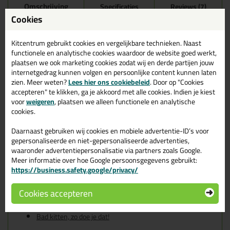
Omschrijving
Specificaties
Reviews (7)
Cookies
Soudal Silirub 2S 300ml in
Grijs-wit RAL 9002
Kitcentrum gebruikt cookies en vergelijkbare technieken. Naast
functionele en analytische cookies waardoor de website goed werkt,
Zoek je kit in een specifieke kleur? Gevonden! Deze sanitairkit
plaatsen we ook marketing cookies zodat wij en derde partijen jouw
Soudal Silirub 2S 300ml in de kleur Grijs-wit RAL 9002 is te
internetgedrag kunnen volgen en persoonlijke content kunnen laten
gebruiken voor verschillende toepassingen. Een duurzame en
zien. Meer weten?
Lees hier ons cookiebeleid
. Door op "Cookies
veelzijdige kit welke makkelijk te verwerken is. Perfect als je een
accepteren" te klikken, ga je akkoord met alle cookies. Indien je kiest
bijpassende kleur zoekt met gegarandeerd een topresultaat.
voor
weigeren
, plaatsen we alleen functionele en analytische
Bestel de Soudal Silirub 2S 300ml in kleur Grijs-wit RAL 9002
cookies.
vandaag nog! Op voorraad en op werkdagen besteld = morgen in
huis.
Daarnaast gebruiken wij cookies en mobiele advertentie-ID’s voor
gepersonaliseerde en niet-gepersonaliseerde advertenties,
Wil je meer weten over de toepassing en kenmerken van dit
waaronder advertentiepersonalisatie via partners zoals Google.
product?
Lees alles over dit product >
Meer informatie over hoe Google persoonsgegevens gebruikt:
https://business.safety.google/privacy/
Tips & tricks voor Soudal Silirub 2S
300ml
Cookies accepteren
In de volgende blogs wordt dit product gebruikt:
Bad kitten, zo doe je dat!