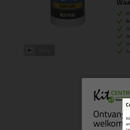
Waa
M
Gr
O
Ze
U
Terug
Zu
C
Ontvang 
welkomst
Ki
an
co