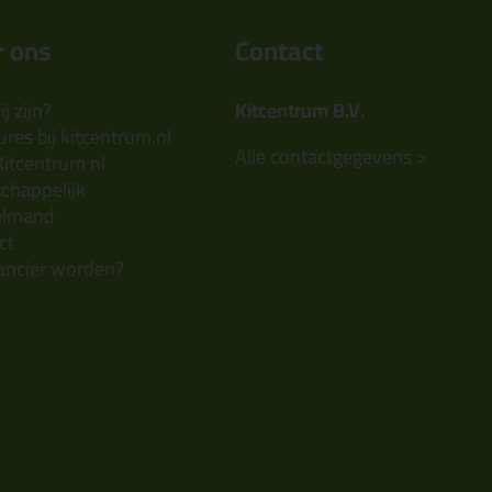
 ons
Contact
j zijn?
Kitcentrum B.V.
res bij kitcentrum.nl
Alle contactgegevens >
Kitcentrum.nl
chappelijk
elmand
ct
ancier worden?