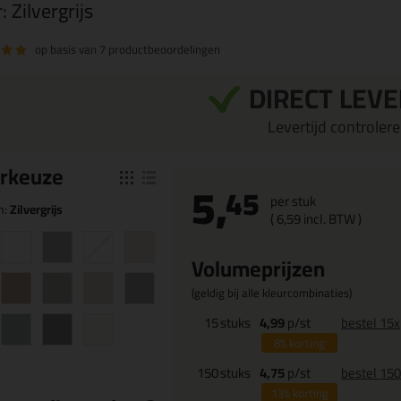
r:
Zilvergrijs
op basis van
7 productbeoordelingen
DIRECT LEV
Levertijd controleren
r
keuze
5,
45
per stuk
n:
Zilvergrijs
(
6,
59
incl. BTW )
Volumeprijzen
(geldig bij alle kleurcombinaties)
15
stuks
4,99
p/st
bestel 15x
8%
korting
150
stuks
4,75
p/st
bestel 15
13%
korting