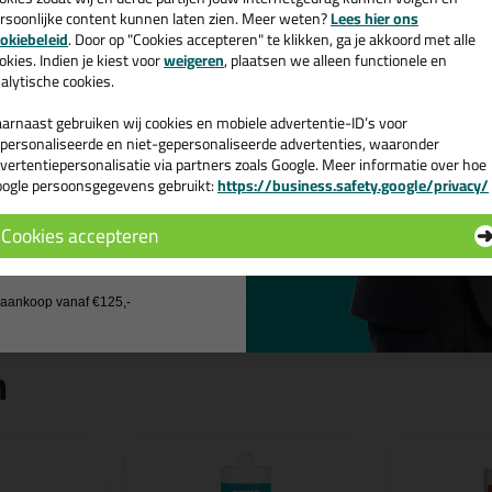
oudal Silirub 2S 300ml in Zilvergr
rsoonlijke content kunnen laten zien. Meer weten?
Lees hier ons
e nieuwsbrief en ontvang een
 je kit in een specifieke kleur? Gevonden! Deze sanitairkit Soudal Silirub
okiebeleid
. Door op "Cookies accepteren" te klikken, ga je akkoord met alle
v. €35,-
bij je eerste bestelling!
schillende toepassingen. Een duurzame en veelzijdige kit welke makkelijk
okies. Indien je kiest voor
weigeren
, plaatsen we alleen functionele en
kt met gegarandeerd een topresultaat. Bestel de Soudal Silirub 2S 300ml
alytische cookies.
kdagen besteld = morgen in huis.
arnaast gebruiken wij cookies en mobiele advertentie-ID’s voor
personaliseerde en niet-gepersonaliseerde advertenties, waaronder
 je meer weten over de toepassing en kenmerken van dit product?
Lees 
vertentiepersonalisatie via partners zoals Google. Meer informatie over hoe
ogle persoonsgegevens gebruikt:
https://business.safety.google/privacy/
 de actiecode ›
ps & tricks voor Soudal Silirub 2S 300ml
e volgende blogs wordt dit product gebruikt:
Cookies accepteren
Bad kitten, zo doe je dat!
 wil geen cadeau
j aankoop vanaf €125,-
n