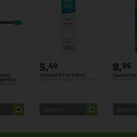
5,
8,
49
95
patel
Ottoseal S110 310ml
Soudal Sili
Fugenfux
Siliconenkit in super veel kleuren
Siliconenkit i
 voor super
Bekijken
Bekijke