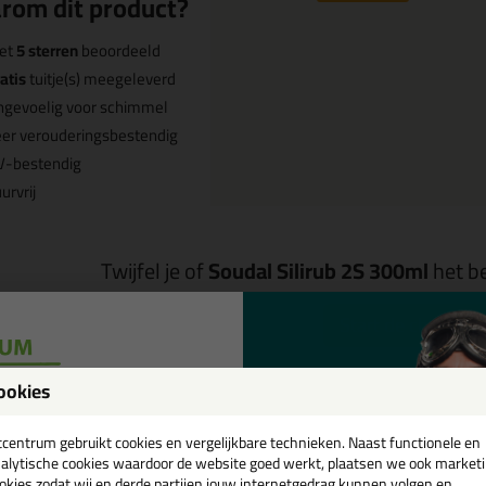
rom dit product?
et
5 sterren
beoordeeld
atis
tuitje(s) meegeleverd
ngevoelig voor schimmel
er verouderingsbestendig
V-bestendig
urvrij
Twijfel je of
Soudal Silirub 2S 300ml
het be
Start de check
ookies
een
Omschrijving
Specificaties
cadeau 💚
tcentrum gebruikt cookies en vergelijkbare technieken. Naast functionele en
alytische cookies waardoor de website goed werkt, plaatsen we ook market
okies zodat wij en derde partijen jouw internetgedrag kunnen volgen en