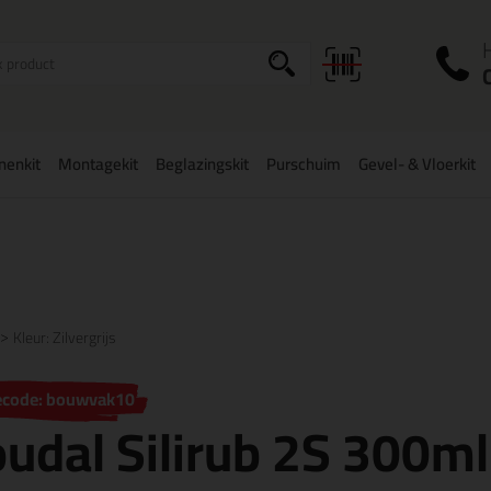
I
a
onenkit
Montagekit
Beglazingskit
Purschuim
Gevel- & Vloerkit
zorging
in NL & BE
vanaf
75,-
Grootste assortiment
uit voorraad le
Kleur: Zilvergrijs
ecode: bouwvak10
udal Silirub 2S 300ml