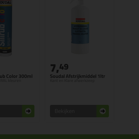
7,
49
rub Color 300ml
Soudal Afstrijkmiddel 1ltr
n RAL kleuren
Kant en Klare afwerkzeep
n
Bekijken