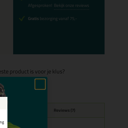
Afgesproken!
Bekijk onze reviews
Gratis
bezorging vanaf 75,-
ste product is voor je klus?
Reviews (7)
ing