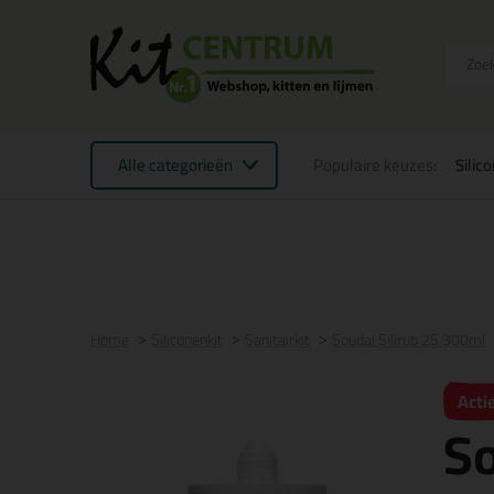
Alle categorieën
Populaire keuzes:
Silic
Voor 21:00 uur besteld
morgen in huis
Gratis
be
Home
Siliconenkit
Sanitairkit
Soudal Silirub 2S 300ml
Acti
So