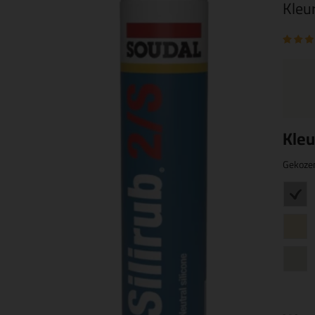
Kleu
Kleu
Gekoze