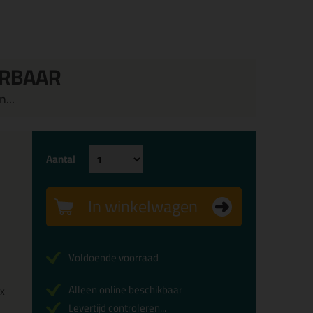
ERBAAR
...
Aantal
In winkelwagen
Voldoende voorraad
Alleen online beschikbaar
0x
Levertijd controleren...