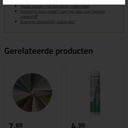
Tegels voegen met cementgebonden voegmiddel
Tegels voegen met een epoxy voegmiddel
Voegsel in kleur nodig? Lees hier alles over kleuren
voegsel!🌈
Zuurvrije siliconenkit, wat is dat?
Gerelateerde producten
7,
4,
69
95