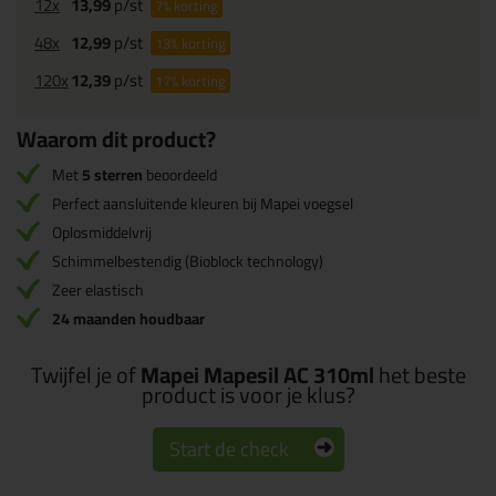
12x
13,99
p/st
7%
korting
48x
12,99
p/st
13%
korting
120x
12,39
p/st
17%
korting
Waarom dit product?
Met
5 sterren
beoordeeld
Perfect aansluitende kleuren bij Mapei voegsel
Oplosmiddelvrij
Schimmelbestendig (Bioblock technology)
Zeer elastisch
24 maanden houdbaar
Twijfel je of
Mapei Mapesil AC 310ml
het beste
product is voor je klus?
Start de check