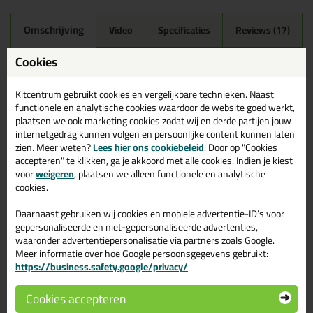
Omschrijving
Video
Specificaties
Reviews (17)
Mapei Mapesil AC 310ml in
Cookies
163 - Licht Lila
Kitcentrum gebruikt cookies en vergelijkbare technieken. Naast
Zoek je Mapei Mapesil AC 310ml in een specifieke kleur?
functionele en analytische cookies waardoor de website goed werkt,
Gevonden! Deze Mapei Mapesil AC 310ml in de kleur 163 - Licht
plaatsen we ook marketing cookies zodat wij en derde partijen jouw
Lila is te gebruiken voor verschillende toepassingen. Een
internetgedrag kunnen volgen en persoonlijke content kunnen laten
professioneel en hoogwaardig product welke makkelijk te
zien. Meer weten?
Lees hier ons cookiebeleid
. Door op "Cookies
gebruiken is. Bestel de Mapei Mapesil AC 310ml in de kleur 163 -
accepteren" te klikken, ga je akkoord met alle cookies. Indien je kiest
Licht Lila vandaag nog! Op voorraad en op werkdagen besteld =
voor
weigeren
, plaatsen we alleen functionele en analytische
morgen in huis.
cookies.
Wil je meer weten over de toepassing en kenmerken van dit
Daarnaast gebruiken wij cookies en mobiele advertentie-ID’s voor
product?
Lees alles over dit product >
gepersonaliseerde en niet-gepersonaliseerde advertenties,
waaronder advertentiepersonalisatie via partners zoals Google.
Tips & tricks voor Mapei Mapesil AC
Meer informatie over hoe Google persoonsgegevens gebruikt:
310ml
https://business.safety.google/privacy/
In de volgende blogs wordt dit product gebruikt:
Cookies accepteren
Tegels kitten? Zo doe je dat!