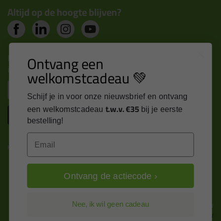
Altijd op de hoogte blijven?
Nieuws, tips en exclusieve deals rechtstreeks in je
Ontvang een
inbox
welkomstcadeau 💚
Email
Schijf je in voor onze nieuwsbrief en ontvang
t.w.v. €35
een welkomstcadeau
bij je eerste
Inschrijven
bestelling!
Email
Kitcentrum is trots op:
Ontvang de actiecode ›
Alle prijzen zijn in EURO en excl. 21% BTW
Nee, ik wil geen cadeau
wijzig naar incl. BTW