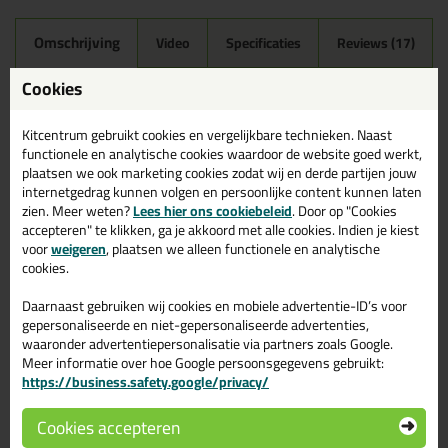
Omschrijving
Video
Specificaties
Reviews (17)
Mapei Mapesil AC 310ml in
Cookies
119 - London Grijs
Kitcentrum gebruikt cookies en vergelijkbare technieken. Naast
Zoek je Mapei Mapesil AC 310ml in een specifieke kleur?
functionele en analytische cookies waardoor de website goed werkt,
Gevonden! Deze Mapei Mapesil AC 310ml in de kleur 119 -
plaatsen we ook marketing cookies zodat wij en derde partijen jouw
London Grijs is te gebruiken voor verschillende toepassingen. Een
internetgedrag kunnen volgen en persoonlijke content kunnen laten
professioneel en hoogwaardig product welke makkelijk te
zien. Meer weten?
Lees hier ons cookiebeleid
. Door op "Cookies
gebruiken is. Bestel de Mapei Mapesil AC 310ml in de kleur 119 -
accepteren" te klikken, ga je akkoord met alle cookies. Indien je kiest
London Grijs vandaag nog! Op voorraad en op werkdagen besteld
voor
weigeren
, plaatsen we alleen functionele en analytische
= morgen in huis.
cookies.
Wil je meer weten over de toepassing en kenmerken van dit
Daarnaast gebruiken wij cookies en mobiele advertentie-ID’s voor
product?
Lees alles over dit product >
gepersonaliseerde en niet-gepersonaliseerde advertenties,
waaronder advertentiepersonalisatie via partners zoals Google.
Tips & tricks voor Mapei Mapesil AC
Meer informatie over hoe Google persoonsgegevens gebruikt:
310ml
https://business.safety.google/privacy/
In de volgende blogs wordt dit product gebruikt:
Cookies accepteren
Tegels kitten? Zo doe je dat!