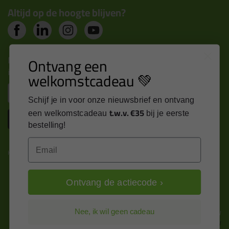
Altijd op de hoogte blijven?
Nieuws, tips en exclusieve deals rechtstreeks in je
Ontvang een
inbox
welkomstcadeau 💚
Email
Schijf je in voor onze nieuwsbrief en ontvang
t.w.v. €35
een welkomstcadeau
bij je eerste
Inschrijven
bestelling!
Email
Kitcentrum is trots op:
Ontvang de actiecode ›
Alle prijzen zijn in EURO en excl. 21% BTW
Nee, ik wil geen cadeau
wijzig naar incl. BTW