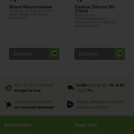
Mapei Kleurenwaaier
Zwaluw Silicone NO
310ml
Wanneer je nog niet zeker
weet welke kleur jij wilt
Zuurvrije en
gebruiken!
schimmelwerende
siliconenkit die makkelijk
verwerkbaar is.
Bekijken
Bekijken
Voor 21:00 uur besteld
Gratis
bezorging in
NL & BE
morgen in huis
vanaf
75,-
Grootste assortiment
PostNL afhaalpunt: kies zelf
uit voorraad leverbaar
wanneer je afhaalt
Informatie
Over ons
Tips en tricks
Wie wij zijn?