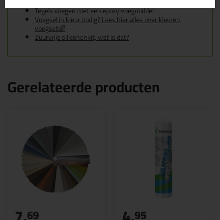
Tegels voegen met cementgebonden voegmiddel
Tegels voegen met een epoxy voegmiddel
Voegsel in kleur nodig? Lees hier alles over kleuren
voegsel!🌈
Zuurvrije siliconenkit, wat is dat?
Gerelateerde producten
7,
4,
69
95