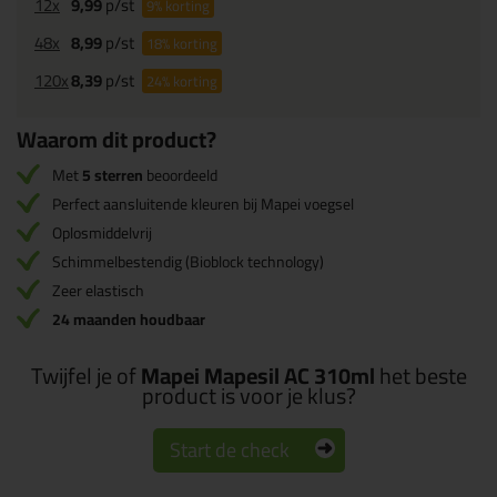
12x
9,99
p/st
9%
korting
48x
8,99
p/st
18%
korting
120x
8,39
p/st
24%
korting
Waarom dit product?
Met
5 sterren
beoordeeld
Perfect aansluitende kleuren bij Mapei voegsel
Oplosmiddelvrij
Schimmelbestendig (Bioblock technology)
Zeer elastisch
24 maanden houdbaar
Twijfel je of
Mapei Mapesil AC 310ml
het beste
product is voor je klus?
Start de check