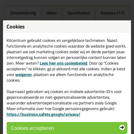
Omschrijving
Video
Specificaties
Reviews (17)
Mapei Mapesil AC 310ml in
Cookies
149 - Vulkaan zand
Kitcentrum gebruikt cookies en vergelijkbare technieken. Naast
Zoek je Mapei Mapesil AC 310ml in een specifieke kleur?
functionele en analytische cookies waardoor de website goed werkt,
Gevonden! Deze Mapei Mapesil AC 310ml in de kleur 149 -
plaatsen we ook marketing cookies zodat wij en derde partijen jouw
Vulkaan zand is te gebruiken voor verschillende toepassingen.
internetgedrag kunnen volgen en persoonlijke content kunnen laten
Een professioneel en hoogwaardig product welke makkelijk te
zien. Meer weten?
Lees hier ons cookiebeleid
. Door op "Cookies
gebruiken is. Bestel de Mapei Mapesil AC 310ml in de kleur 149 -
accepteren" te klikken, ga je akkoord met alle cookies. Indien je kiest
Vulkaan zand vandaag nog! Op voorraad en op werkdagen besteld
voor
weigeren
, plaatsen we alleen functionele en analytische
= morgen in huis.
cookies.
Wil je meer weten over de toepassing en kenmerken van dit
Daarnaast gebruiken wij cookies en mobiele advertentie-ID’s voor
product?
Lees alles over dit product >
gepersonaliseerde en niet-gepersonaliseerde advertenties,
waaronder advertentiepersonalisatie via partners zoals Google.
Tips & tricks voor Mapei Mapesil AC
Meer informatie over hoe Google persoonsgegevens gebruikt:
310ml
https://business.safety.google/privacy/
In de volgende blogs wordt dit product gebruikt:
Cookies accepteren
Tegels kitten? Zo doe je dat!