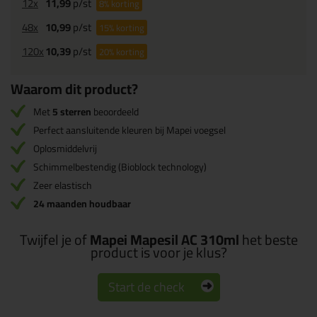
12x
11,99
p/st
8%
korting
48x
10,99
p/st
15%
korting
120x
10,39
p/st
20%
korting
Waarom dit product?
Met
5 sterren
beoordeeld
Perfect aansluitende kleuren bij Mapei voegsel
Oplosmiddelvrij
Schimmelbestendig (Bioblock technology)
Zeer elastisch
24 maanden houdbaar
Twijfel je of
Mapei Mapesil AC 310ml
het beste
product is voor je klus?
Start de check