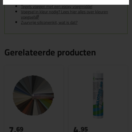
Tegels voegen met cementgebonden voegmiddel
Tegels voegen met een epoxy voegmiddel
Voegsel in kleur nodig? Lees hier alles over kleuren
voegsel!🌈
Zuurvrije siliconenkit, wat is dat?
Gerelateerde producten
7,
4,
69
95