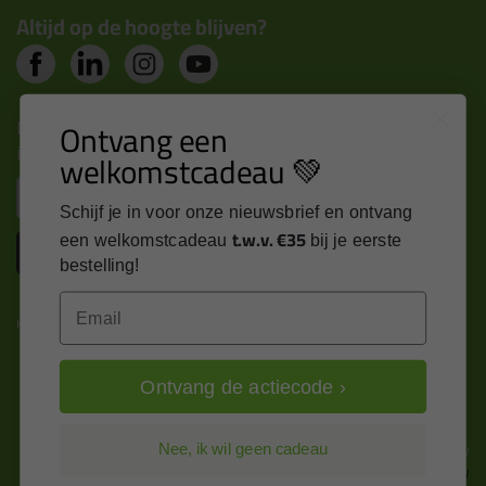
Altijd op de hoogte blijven?
Nieuws, tips en exclusieve deals rechtstreeks in je
Ontvang een
inbox
welkomstcadeau 💚
Email
Schijf je in voor onze nieuwsbrief en ontvang
t.w.v. €35
een welkomstcadeau
bij je eerste
Inschrijven
bestelling!
Email
Kitcentrum is trots op:
Ontvang de actiecode ›
Alle prijzen zijn in EURO en excl. 21% BTW
Nee, ik wil geen cadeau
wijzig naar incl. BTW