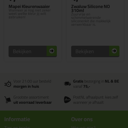
Mapei Kleurenwaaier
Zwaluw Silicone NO
310ml
Wanneer je nog niet zeker
weet welke kleur jij wilt
Zuurvrije en
gebruiken!
schimmelwerende
siliconenkit die makkelijk
verwerkbaar is.
Bekijken
Bekijken
Voor 21:00 uur besteld
Gratis
bezorging in
NL & BE
morgen in huis
vanaf
75,-
Grootste assortiment
PostNL afhaalpunt: kies zelf
uit voorraad leverbaar
wanneer je afhaalt
Informatie
Over ons
Tips en tricks
Wie wij zijn?