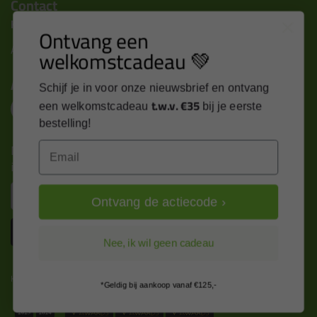
Contact
Kitcentrum B.V.
Ontvang een
Alle contactgegevens >
welkomstcadeau 💚
Altijd op de hoogte blijven?
Schijf je in voor onze nieuwsbrief en ontvang
t.w.v. €35
een welkomstcadeau
bij je eerste
bestelling!
Nieuws, tips en exclusieve deals rechtstreeks in je
Email
inbox
Email
Ontvang de actiecode ›
Inschrijven
Nee, ik wil geen cadeau
Kitcentrum is trots op:
*Geldig bij aankoop vanaf €125,-