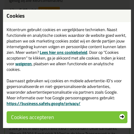
(geldig bij alle kleurcombinaties)
12x
6,19
p/st
20%
korting
Cookies
120x
5,89
p/st
23%
korting
Kitcentrum gebruikt cookies en vergelijkbare technieken. Naast
Waarom dit product?
functionele en analytische cookies waardoor de website goed werkt,
plaatsen we ook marketing cookies zodat wij en derde partijen jouw
Met
5 sterren
beoordeeld
internetgedrag kunnen volgen en persoonlijke content kunnen laten
zien. Meer weten?
Lees hier ons cookiebeleid
. Door op "Cookies
Bestand tegen schoonmaakmiddelen
accepteren" te klikken, ga je akkoord met alle cookies. Indien je kiest
Hoge schimmel resistentie
voor
weigeren
, plaatsen we alleen functionele en analytische
ISEGA
keurmerk
cookies.
Zuurvrij
Daarnaast gebruiken wij cookies en mobiele advertentie-ID’s voor
gepersonaliseerde en niet-gepersonaliseerde advertenties,
waaronder advertentiepersonalisatie via partners zoals Google.
Omschrijving
Video
Specificaties
Reviews (2)
Meer informatie over hoe Google persoonsgegevens gebruikt:
https://business.safety.google/privacy/
illbruck FA201 Sanitairkit
310ml in Transparant
Cookies accepteren
Zoek je kit in een specifieke kleur? Gevonden! Deze sanitairkit
illbruck FA201 Sanitairkit 310ml in de kleur Transparant is te