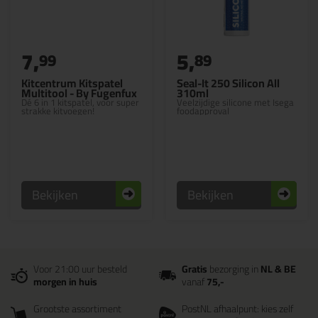
7,
5,
99
89
Kitcentrum Kitspatel
Seal-It 250 Silicon All
Multitool - By Fugenfux
310ml
Dé 6 in 1 kitspatel, voor super
Veelzijdige silicone met Isega
strakke kitvoegen!
foodapproval
Bekijken
Bekijken
Voor 21:00 uur besteld
Gratis
bezorging in
NL & BE
morgen in huis
vanaf
75,-
Grootste assortiment
PostNL afhaalpunt: kies zelf