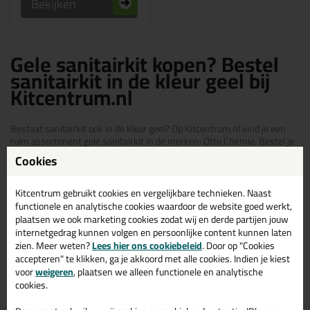
Bekijken
Gele sanitairkit kopen? Bestel
sanitairkit in de kleur geel bij
Kitcentrum.nl
Bestaat sanitairkit ook in de kleur geel? Op Kitcentrum.nl vind je een
ruim assortiment gele sanitairkit in de merken: Otto Chemie. Bestel je
sanitairkit geel daarom gemakkelijk en snel op Kitcentrum.nl!
Cookies
Sanitairkit - Siliconenkit in kleur
Kitcentrum gebruikt cookies en vergelijkbare technieken. Naast
functionele en analytische cookies waardoor de website goed werkt,
Bekijk het overzicht met Sanitairkit - Siliconenkit in kleur:
plaatsen we ook marketing cookies zodat wij en derde partijen jouw
internetgedrag kunnen volgen en persoonlijke content kunnen laten
Witte sanitairkit
zien. Meer weten?
Lees hier ons cookiebeleid
. Door op "Cookies
Grijze sanitairkit
accepteren" te klikken, ga je akkoord met alle cookies. Indien je kiest
voor
weigeren
, plaatsen we alleen functionele en analytische
Beige / zandkleurige sanitairkit
cookies.
Zwarte sanitairkit