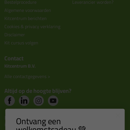
Bestelprocedure
Leverancier worden?
Algemene voorwaarden
Kitcentrum berichten
Cookies & privacy verklaring
Disclaimer
Kit cursus volgen
Contact
Kitcentrum B.V.
Alle contactgegevens >
Altijd op de hoogte blijven?
Nieuws, tips en exclusieve deals rechtstreeks in je
Ontvang een
inbox
welkomstcadeau 💚