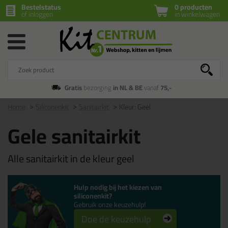
Bestelstatus
0 producten
of inloggen
in winkelwagen
Gratis
bezorging
in NL & BE
vanaf
75,-
Home
Siliconenkit
Sanitairkit
Kleur: Geel
Gele sanitairkit
Alle sanitairkit in de kleur geel
Hulp nodig bij het kiezen van
siliconenkit?
Gebruik onze keuzehulp!
Doe de keuzehulp