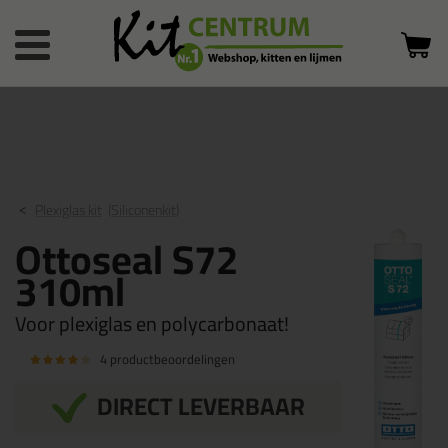
Bestelstatus
0 producten
of inloggen
in winkelwagen
Plexiglas kit
(Siliconenkit)
Ottoseal S72
310ml
Voor plexiglas en polycarbonaat!
4 productbeoordelingen
DIRECT LEVERBAAR