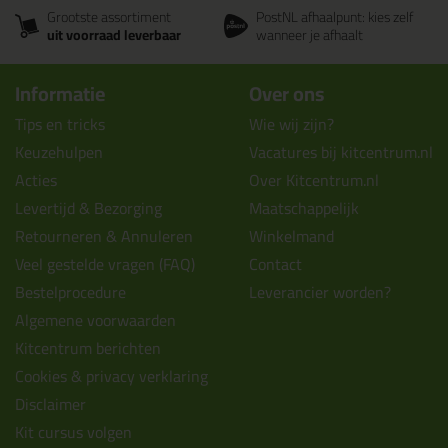
Grootste assortiment
PostNL afhaalpunt: kies zelf
uit voorraad leverbaar
wanneer je afhaalt
Informatie
Over ons
Tips en tricks
Wie wij zijn?
Keuzehulpen
Vacatures bij kitcentrum.nl
Acties
Over Kitcentrum.nl
Levertijd & Bezorging
Maatschappelijk
Retourneren & Annuleren
Winkelmand
Veel gestelde vragen (FAQ)
Contact
Bestelprocedure
Leverancier worden?
Algemene voorwaarden
Kitcentrum berichten
Cookies & privacy verklaring
Disclaimer
Kit cursus volgen