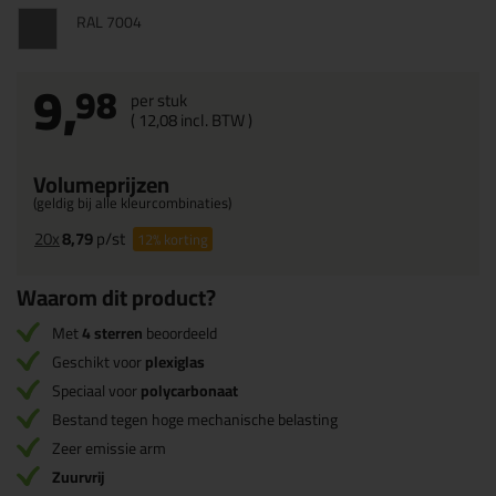
RAL 7004
9,
98
per stuk
(
12,
08
incl. BTW )
Volumeprijzen
(geldig bij alle kleurcombinaties)
20x
8,79
p/st
12%
korting
Waarom dit product?
Met
4 sterren
beoordeeld
Geschikt voor
plexiglas
Speciaal voor
polycarbonaat
Bestand tegen hoge mechanische belasting
Zeer emissie arm
Zuurvrij