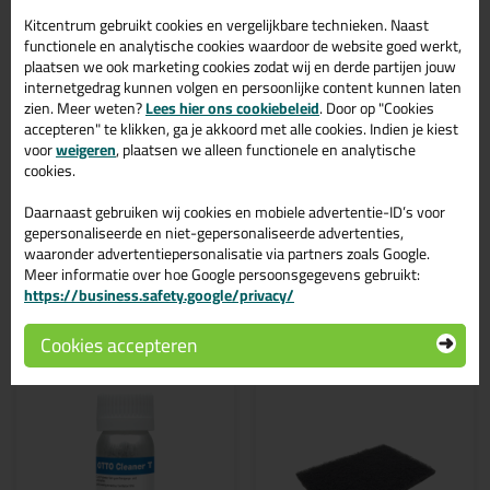
waar de kit allemaal op hecht!
Kitcentrum gebruikt cookies en vergelijkbare technieken. Naast
Geschreven door Rob op 19 maart 2017
functionele en analytische cookies waardoor de website goed werkt,
plaatsen we ook marketing cookies zodat wij en derde partijen jouw
internetgedrag kunnen volgen en persoonlijke content kunnen laten
Een beetje jammer dat niet word aangeven, op welke
zien. Meer weten?
Lees hier ons cookiebeleid
. Door op "Cookies
soorte materialen deze kit ook allemaal hecht/afdicht
accepteren" te klikken, ga je akkoord met alle cookies. Indien je kiest
Geschreven door Henk op 10 maart 2017
voor
weigeren
, plaatsen we alleen functionele en analytische
cookies.
Ook een review schrijven?
Schrijf hier je review over Ottoseal S72 310ml >
Daarnaast gebruiken wij cookies en mobiele advertentie-ID’s voor
gepersonaliseerde en niet-gepersonaliseerde advertenties,
waaronder advertentiepersonalisatie via partners zoals Google.
Meer informatie over hoe Google persoonsgegevens gebruikt:
https://business.safety.google/privacy/
Gerelateerde producten
Cookies accepteren