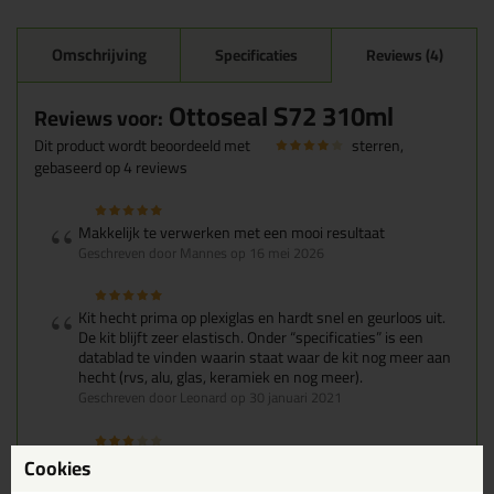
Omschrijving
Specificaties
Reviews (4)
Ottoseal S72 310ml
Reviews voor:
Dit product wordt beoordeeld met
sterren,
gebaseerd op
4
reviews
Makkelijk te verwerken met een mooi resultaat
Geschreven door Mannes op 16 mei 2026
Kit hecht prima op plexiglas en hardt snel en geurloos uit.
De kit blijft zeer elastisch. Onder “specificaties” is een
datablad te vinden waarin staat waar de kit nog meer aan
hecht (rvs, alu, glas, keramiek en nog meer).
Geschreven door Leonard op 30 januari 2021
Zou ik ook wel willen weten. Wil namelijk een plexiglas
Cookies
plaat in een rvs frame kitten maar er staat dus niet bij