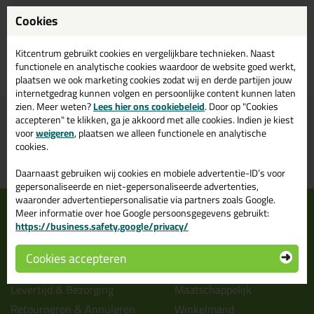
Cookies
Kitcentrum gebruikt cookies en vergelijkbare technieken. Naast
Bekijk product
functionele en analytische cookies waardoor de website goed werkt,
plaatsen we ook marketing cookies zodat wij en derde partijen jouw
internetgedrag kunnen volgen en persoonlijke content kunnen laten
zien. Meer weten?
Lees hier ons cookiebeleid
. Door op "Cookies
Voor 16:00 uur besteld
Gratis
bezorging in
NL & BE
accepteren" te klikken, ga je akkoord met alle cookies. Indien je kiest
morgen in huis
vanaf
75,-
voor
weigeren
, plaatsen we alleen functionele en analytische
cookies.
Grootste assortiment
PostNL afhaalpunt: kies zelf
uit voorraad leverbaar
wanneer je afhaalt
Daarnaast gebruiken wij cookies en mobiele advertentie-ID’s voor
gepersonaliseerde en niet-gepersonaliseerde advertenties,
waaronder advertentiepersonalisatie via partners zoals Google.
Informatie
Over ons
Meer informatie over hoe Google persoonsgegevens gebruikt:
https://business.safety.google/privacy/
Tips en tricks
Wie wij zijn?
Keuzehulpen
Vacatures bij kitcentrum.nl
Cookies accepteren
Acties
Over Kitcentrum.nl
Levertijd & Bezorging
Maatschappelijk
Retourneren & Annuleren
Winkelmand