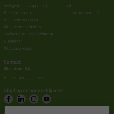
Veel gestelde vragen (FAQ)
Contact
Bestelprocedure
Leverancier worden?
Algemene voorwaarden
Kitcentrum berichten
Cookies & privacy verklaring
Disclaimer
Kit cursus volgen
Contact
Kitcentrum B.V.
Alle contactgegevens >
Altijd op de hoogte blijven?
Nieuws, tips en exclusieve deals rechtstreeks in je