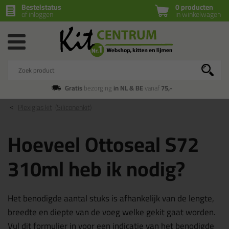
Bestelstatus
0 producten
of inloggen
in winkelwagen
Gratis
bezorging
in NL & BE
vanaf
75,-
Plexiglas kit
(Siliconenkit)
Hoeveel Ottoseal S72
310ml heb ik nodig?
Het benodigde aantal stuks is afhankelijk van de lengte,
breedte en diepte van de voeg welke gekit gaat worden.
Vul dit formulier in voor een indicatie van het benodigde