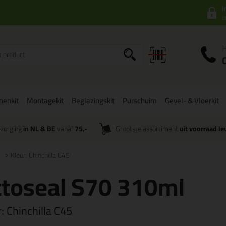
I
a
onenkit
Montagekit
Beglazingskit
Purschuim
Gevel- & Vloerkit
zorging
in NL & BE
vanaf
75,-
Grootste assortiment
uit voorraad le
l
Kleur: Chinchilla C45
toseal S70 310ml
r:
Chinchilla C45