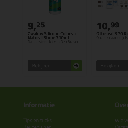
9,
10,
25
99
Zwaluw Silicone Colors +
Ottoseal S 70 K
Natural Stone 310ml
Opzoek naar de juis
Natuursteen kit van Den Braven
Bekijken
Bekijken
Informatie
Over
Tips en tricks
Wie wi
Keuzehulpen
Vacatu