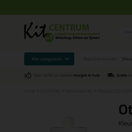
Alle categorieën
Populaire keuzes:
Silic
Voor 16:00 uur besteld
morgen in huis
Gratis
be
Home
Siliconenkit
Natuursteen kit
Ottoseal S70 310m
Ot
Kleu