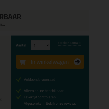
ERBAAR
...
bereken aantal >
Aantal
In winkelwagen
Voldoende voorraad
Alleen online beschikbaar
Levertijd controleren...
0x
Afgesproken!
Bekijk onze reviews