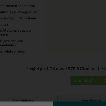
et
5 sterren
beoordeeld
atis
tuitje(s) meegeleverd
schikt voor
natuursteen
urvrij
ok
Matte
en
structuur
euren
k geschikt voor
wembaden
een vlekvorming
Twijfel je of
Ottoseal S70 310ml
het best
Start de check
Omschrijving
Specificaties