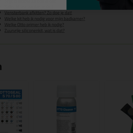
Tegels kitten? Zo doe je dat!
Toilet kitten, zo doe je dat!
Vensterbank afkitten? Zo doe je dat!
Welke kit heb ik nodig voor mijn badkamer?
Welke Otto primer heb ik nodig?
Zuurvrije siliconenkit, wat is dat?
n