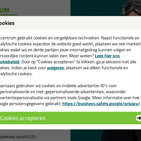
ttoseal S70 310ml in Chinchilla 
ookies
 je kit in een specifieke kleur? Gevonden! Deze natuursteen kit Ottoseal
een
r verschillende toepassingen. Een duurzame en veelzijdige kit welke mak
ur zoekt met gegarandeerd een topresultaat. Bestel de Ottoseal S70 31
cadeau 💚
tcentrum gebruikt cookies en vergelijkbare technieken. Naast functionele en
op werkdagen besteld = morgen in huis.
alytische cookies waardoor de website goed werkt, plaatsen we ook market
okies zodat wij en derde partijen jouw internetgedrag kunnen volgen en
 je meer weten over de toepassing en kenmerken van dit product?
Lees 
rsoonlijke content kunnen laten zien. Meer weten?
Lees hier ons
e nieuwsbrief en ontvang een
okiebeleid
. Door op "Cookies accepteren" te klikken, ga je akkoord met alle
v. €35,-
bij je eerste bestelling!
okies. Indien je kiest voor
weigeren
, plaatsen we alleen functionele en
ps & tricks voor Ottoseal S70 310ml
alytische cookies.
e volgende blogs wordt dit product gebruikt:
Bad kitten, zo doe je dat!
arnaast gebruiken wij cookies en mobiele advertentie-ID’s voor
De badkamer kitten? Lees hier hoe!
personaliseerde en niet-gepersonaliseerde advertenties, waaronder
Douche kitten, zo doe je dat!
vertentiepersonalisatie via partners zoals Google. Meer informatie over hoe
ogle persoonsgegevens gebruikt:
https://business.safety.google/privacy/
Hoe kan je kit verwijderen?
 de actiecode ›
Hoe kies je de juiste kit kleur?
Hoe kit ik een (natuursteen) aanrechtblad af?
Cookies accepteren
Kookplaat afkitten? Hier lees je ons advies
 wil geen cadeau
SPC wandpanelen lijmen, zo doe je dat!
Spiegel lijmen, zo doe je dat!
j aankoop vanaf €125,-