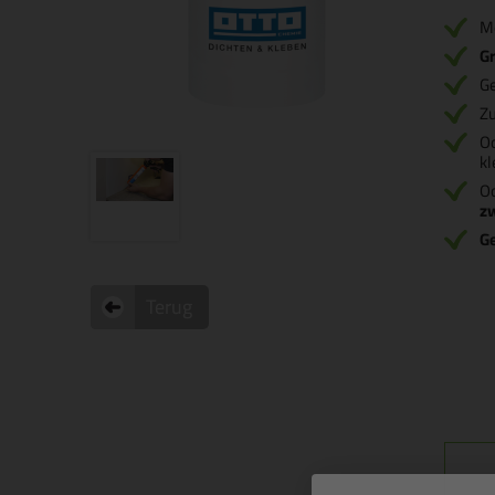
M
Gr
Ge
Zu
O
kl
Oo
z
G
Terug