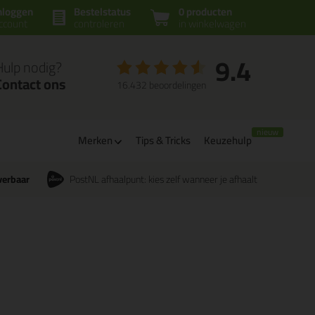
nloggen
Bestelstatus
0 producten
ccount
controleren
in winkelwagen
9.4
Hulp nodig?
Contact ons
16.432 beoordelingen
Merken
Tips & Tricks
Keuzehulp
verbaar
PostNL afhaalpunt: kies zelf wanneer je afhaalt