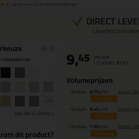
op basis van
24 productbeoordelingen
DIRECT LEV
Levertijd controleren
r
keuze
9,
45
per stuk
n:
Chinchilla C45
(
11,
43
incl. BTW )
Volumeprijzen
20
stuks
8,75
p/st
bestel 20x
7%
korting
+33
40
stuks
8,45
p/st
bestel 40x
toon
alle 47 kleuren >
11%
korting
120
stuks
7,99
p/st
bestel 12
rom dit product?
15%
korting