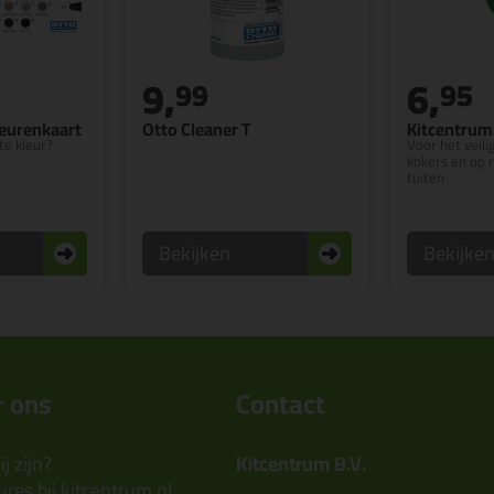
9,
6,
99
95
leurenkaart
Otto Cleaner T
Kitcentrum
te kleur?
Voor het veil
kokers en op 
tuiten
Bekijken
Bekijke
 ons
Contact
j zijn?
Kitcentrum B.V.
res bij kitcentrum.nl