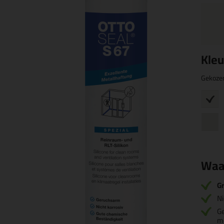
Kleu
Gekoze
Waa
Gr
Ni
G
m