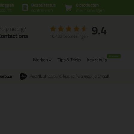
nloggen
Bestelstatus
0 producten
ccount
controleren
in winkelwagen
9.4
Hulp nodig?
Contact ons
16.432 beoordelingen
Merken
Tips & Tricks
Keuzehulp
verbaar
PostNL afhaalpunt: kies zelf wanneer je afhaalt