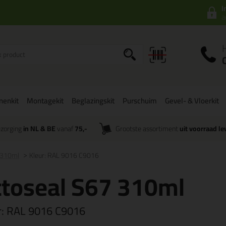
I
a
onenkit
Montagekit
Beglazingskit
Purschuim
Gevel- & Vloerkit
zorging
in NL & BE
vanaf
75,-
Grootste assortiment
uit voorraad le
 310ml
Kleur: RAL 9016 C9016
toseal S67 310ml
r:
RAL 9016 C9016