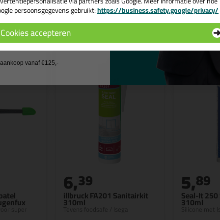
vertentiepersonalisatie via partners zoals Google. Meer informatie over hoe
ogle persoonsgegevens gebruikt:
https://business.safety.google/privacy/
 de actiecode ›
n
Cookies accepteren
 wil geen cadeau
j aankoop vanaf €125,-
6,
5,
39
89
patel
illbruck FA201 Sanitairkit
Seal-It 250 
Fugenfux
310ml
310ml
 voor super
Tevens foodsafe / Isega
Silicone met 