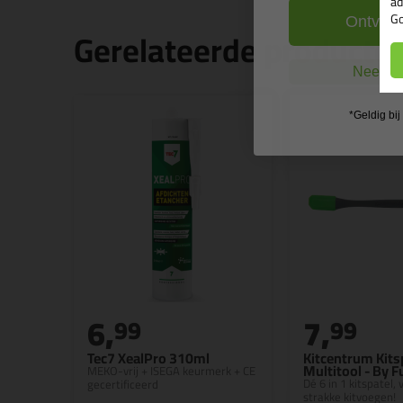
ad
Go
Ontvang
Gerelateerde producte
Nee, ik
*Geldig bi
6,
7,
99
99
Tec7 XealPro 310ml
Kitcentrum Kits
Multitool - By 
MEKO-vrij + ISEGA keurmerk + CE
Dé 6 in 1 kitspatel,
gecertificeerd
strakke kitvoegen!