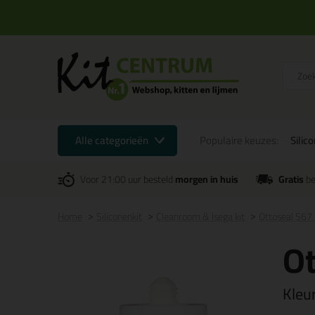
Alle categorieën
Populaire keuzes:
Silic
Voor 21:00 uur besteld
morgen in huis
Gratis
be
Home
Siliconenkit
Cleanroom & Isega kit
Ottoseal S67
Ot
Kleu