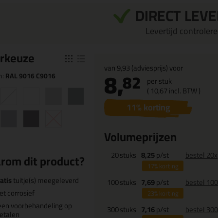
DIRECT LEV
Levertijd controleren
r
keuze
van
9,93
(adviesprijs) voor
8,
82
n:
RAL 9016 C9016
per stuk
(
10,
67
incl. BTW )
11
% korting
Volumeprijzen
20
stuks
8,25
p/st
bestel 20x
rom dit product?
17%
korting
atis
tuitje(s) meegeleverd
100
stuks
7,69
p/st
bestel 10
et corrosief
23%
korting
een voorbehandeling op
300
stuks
7,16
p/st
bestel 30
etalen