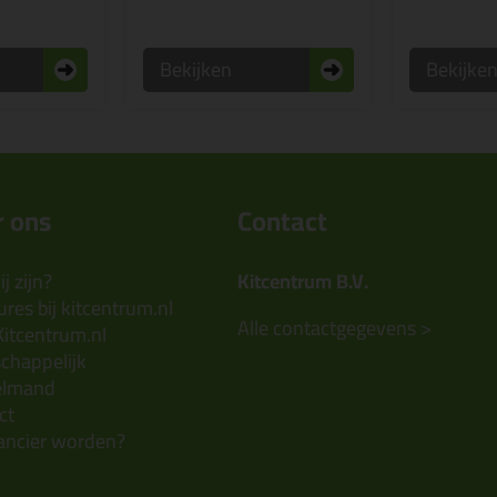
Bekijken
Bekijke
 ons
Contact
j zijn?
Kitcentrum B.V.
res bij kitcentrum.nl
Alle contactgegevens >
Kitcentrum.nl
chappelijk
elmand
ct
ancier worden?