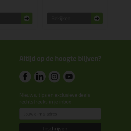
n
Bekijken
Altijd op de hoogte blijven?
Nieuws, tips en exclusieve deals
rechtstreeks in je inbox
Email
Inschrijven