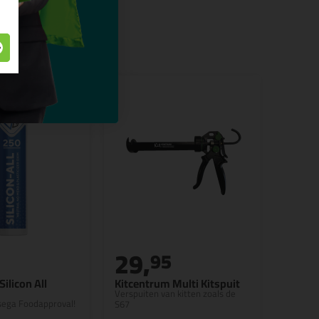
29,
95
Silicon All
Kitcentrum Multi Kitspuit
Verspuiten van kitten zoals de
Isega Foodapproval!
S67