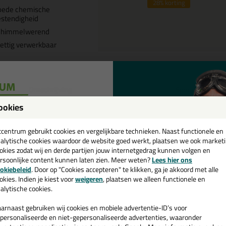
28%
korting
oede chemische
stendigheid
chimmelwerend
ettig verwerkbaar
Omschrijving
Specificaties
ookies
ttoseal S67 310ml in RAL 9016 
een
cadeau 💚
tcentrum gebruikt cookies en vergelijkbare technieken. Naast functionele en
k je kit in een specifieke kleur? Gevonden! Deze cleanroom & isega kit 
alytische cookies waardoor de website goed werkt, plaatsen we ook market
ruiken voor verschillende toepassingen. Een duurzame en veelzijdige kit
okies zodat wij en derde partijen jouw internetgedrag kunnen volgen en
passende kleur zoekt met gegarandeerd een topresultaat. Bestel de Ot
rsoonlijke content kunnen laten zien. Meer weten?
Lees hier ons
e nieuwsbrief en ontvang een
! Op voorraad en op werkdagen besteld = morgen in huis.
okiebeleid
. Door op "Cookies accepteren" te klikken, ga je akkoord met alle
v. €35,-
bij je eerste bestelling!
okies. Indien je kiest voor
weigeren
, plaatsen we alleen functionele en
alytische cookies.
 je meer weten over de toepassing en kenmerken van dit product?
Lees 
arnaast gebruiken wij cookies en mobiele advertentie-ID’s voor
personaliseerde en niet-gepersonaliseerde advertenties, waaronder