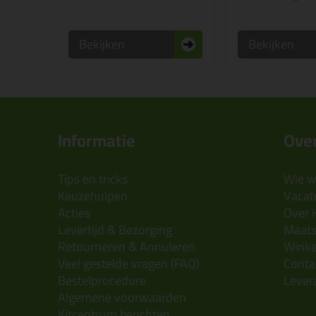
Bekijken
Bekijken
Informatie
Over
Tips en tricks
Wie wi
Keuzehulpen
Vacatu
Acties
Over 
Levertijd & Bezorging
Maats
Retourneren & Annuleren
Wink
Veel gestelde vragen (FAQ)
Conta
Bestelprocedure
Lever
Algemene voorwaarden
Kitcentrum berichten