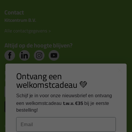
Contact
Kitcentrum B.V.
Alle contactgegevens >
Altijd op de hoogte blijven?
Nieuws, tips en exclusieve deals rechtstreeks in je
Ontvang een
inbox
welkomstcadeau 💚
Email
Schijf je in voor onze nieuwsbrief en ontvang
t.w.v. €35
een welkomstcadeau
bij je eerste
Inschrijven
bestelling!
Email
Kitcentrum is trots op: