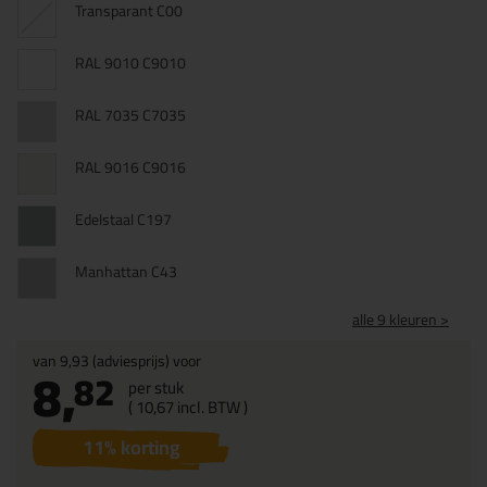
Transparant C00
RAL 9010 C9010
RAL 7035 C7035
RAL 9016 C9016
Edelstaal C197
Manhattan C43
alle 9 kleuren >
van
9,93
(adviesprijs) voor
8,
82
per stuk
(
10,
67
incl. BTW )
11
% korting