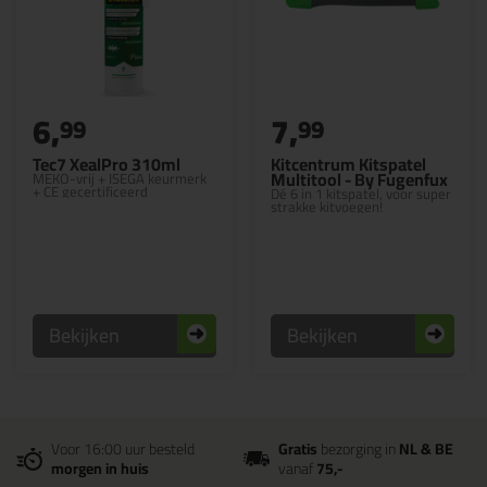
6,
7,
99
99
Tec7 XealPro 310ml
Kitcentrum Kitspatel
Multitool - By Fugenfux
MEKO-vrij + ISEGA keurmerk
+ CE gecertificeerd
Dé 6 in 1 kitspatel, voor super
strakke kitvoegen!
Bekijken
Bekijken
Voor 16:00 uur besteld
Gratis
bezorging in
NL & BE
morgen in huis
vanaf
75,-