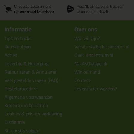
Grootste assortiment
PostNL afhaalpunt: kies zelf
uit voorraad leverbaar
wanneer je afhaalt
Informatie
Over ons
Tips en tricks
Wie wij zijn?
Keuzehulpen
Vacatures bij kitcentrum.nl
Acties
Over Kitcentrum.nl
Levertijd & Bezorging
Maatschappelijk
Retourneren & Annuleren
Winkelmand
Veel gestelde vragen (FAQ)
Contact
Bestelprocedure
Leverancier worden?
Algemene voorwaarden
Kitcentrum berichten
Cookies & privacy verklaring
Disclaimer
Kit cursus volgen