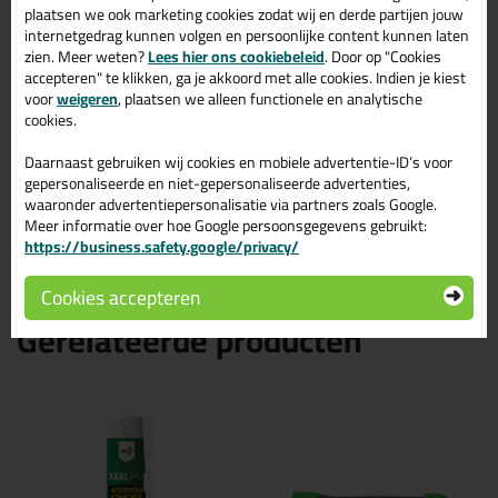
9002 C9002
plaatsen we ook marketing cookies zodat wij en derde partijen jouw
internetgedrag kunnen volgen en persoonlijke content kunnen laten
Zoek je kit in een specifieke kleur? Gevonden! Deze cleanroom &
zien. Meer weten?
isega kit Ottoseal S67 310ml in de kleur RAL 9002 C9002 is te
Lees hier ons cookiebeleid
. Door op "Cookies
gebruiken voor verschillende toepassingen. Een duurzame en
accepteren" te klikken, ga je akkoord met alle cookies. Indien je kiest
veelzijdige kit welke makkelijk te verwerken is. Perfect als je een
voor
weigeren
, plaatsen we alleen functionele en analytische
bijpassende kleur zoekt met gegarandeerd een topresultaat.
cookies.
Bestel de Ottoseal S67 310ml in kleur RAL 9002 C9002 vandaag
nog! Op voorraad en op werkdagen besteld = morgen in huis.
Daarnaast gebruiken wij cookies en mobiele advertentie-ID’s voor
gepersonaliseerde en niet-gepersonaliseerde advertenties,
Wil je meer weten over de toepassing en kenmerken van dit
waaronder advertentiepersonalisatie via partners zoals Google.
product?
Lees alles over dit product >
Meer informatie over hoe Google persoonsgegevens gebruikt:
https://business.safety.google/privacy/
Cookies accepteren
Gerelateerde producten