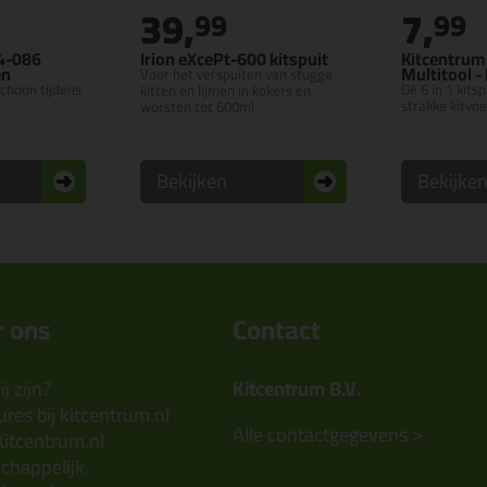
39,
7,
99
99
4-086
Irion eXcePt-600 kitspuit
Kitcentrum 
en
Multitool -
Voor het verspuiten van stugge
choon tijdens
Dé 6 in 1 kits
kitten en lijmen in kokers en
strakke kitvo
worsten tot 600ml
Bekijken
Bekijke
 ons
Contact
j zijn?
Kitcentrum B.V.
res bij kitcentrum.nl
Alle contactgegevens >
Kitcentrum.nl
chappelijk