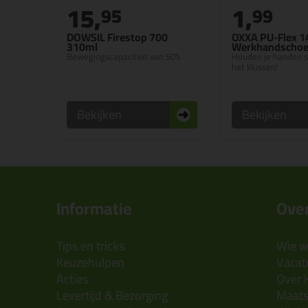
15,
1,
95
99
DOWSIL Firestop 700
OXXA PU-Flex 1
310ml
Werkhandscho
Bewegingscapaciteit van 50%
Houden je handen s
het klussen!
Bekijken
Bekijken
Informatie
Over
Tips en tricks
Wie wi
Keuzehulpen
Vacatu
Acties
Over 
Levertijd & Bezorging
Maats