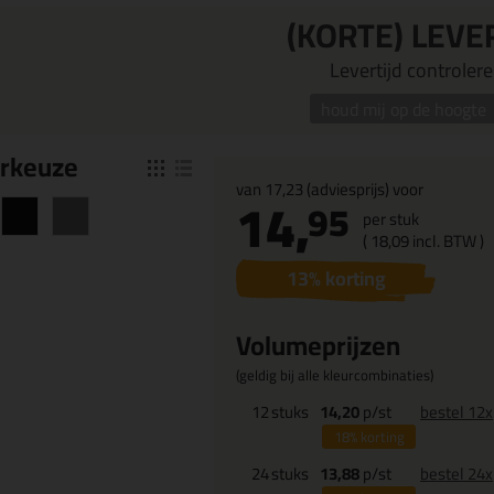
(KORTE) LEVE
Levertijd controleren
houd mij op de hoogte
r
keuze
van
17,23
(adviesprijs) voor
14,
95
per stuk
(
18,
09
incl. BTW )
13
% korting
Volumeprijzen
(geldig bij alle kleurcombinaties)
12
stuks
14,20
p/st
bestel 12x
18%
korting
24
stuks
13,88
p/st
bestel 24x