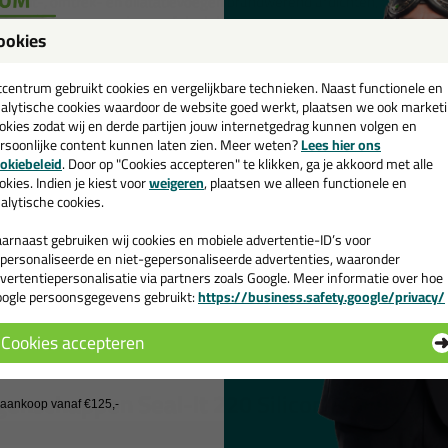
ansluit-, omtrek- en dilatatievoegen brandwerend afdichten, tussen /
rkozijnen, ramen, puien, prefab-delen en panelen.
ookies
ook- en dampdicht afdichten van aansluitingen in rookafvoerkanaalsys
een
eventief afdichten c.q. vullen van buis-, pijp-, leiding-, kabel- en goo
den, vloeren, plafonds en daken.
cadeau 💚
tcentrum gebruikt cookies en vergelijkbare technieken. Naast functionele en
randwerende voegafdichting in de installatietechniek.
alytische cookies waardoor de website goed werkt, plaatsen we ook market
okies zodat wij en derde partijen jouw internetgedrag kunnen volgen en
merken
rsoonlijke content kunnen laten zien. Meer weten?
Lees hier ons
e nieuwsbrief en ontvang een
Duurzaam permanent elastisch, maximale bewegingscapaciteit 25%
okiebeleid
. Door op "Cookies accepteren" te klikken, ga je akkoord met alle
v. €35,-
bij je eerste bestelling!
Brandwerend gecertificeerd, niet vlam-onderhoudend, vormt een vei
okies. Indien je kiest voor
weigeren
, plaatsen we alleen functionele en
alytische cookies.
Uitstekende verwerkings- en hechtingseigenschappen, op praktisch 
primer
arnaast gebruiken wij cookies en mobiele advertentie-ID’s voor
Neutraal, reukarm, zuur- en krimpvrij uithardend, CE gecertificeerd 
personaliseerde en niet-gepersonaliseerde advertenties, waaronder
Voldoet aan de eisen voor inbraakwerend glas, conform Politie Keur
vertentiepersonalisatie via partners zoals Google. Meer informatie over hoe
Goed kleur-, UV-, weer-, water-, vocht- en verouderingsbestendig
ogle persoonsgegevens gebruikt:
https://business.safety.google/privacy/
Niet corrosief voor metalen
 de actiecode ›
Verdraagzaam in direct contact met PVB-folie gelaagd glas en randaf
Cookies accepteren
Oplosmiddelvrij en bevat geen organische weekmakers
 wil geen cadeau
Zeer emissiearm gecertificeerd conform VOC-emissieklasse A+
genschappen Seal-It 220 Silicon FR 600ml
j aankoop vanaf €125,-
rk
Connect Products