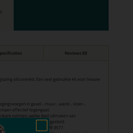
0x
pecificaties
Reviews (0)
zing siliconenkit. Een veel gebruikte kit voor lineaire
gingsvoegen in gevel-, muur-, wand-, vloer-,
dampen effectief tegengaat.
enbare ruimten, welke deel uitmaken van
randveiligheidseisen zijn gesteld.
en, volgens NEN 3576 / NPR 3577.