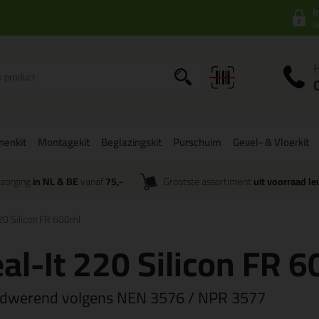
I
a
onenkit
Montagekit
Beglazingskit
Purschuim
Gevel- & Vloerkit
zorging
in NL & BE
vanaf
75,-
Grootste assortiment
uit voorraad le
20 Silicon FR 600ml
al-It 220 Silicon FR 
dwerend volgens NEN 3576 / NPR 3577