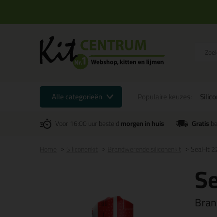
Alle categorieën
Populaire keuzes:
Silic
Voor 16:00 uur besteld
morgen in huis
Gratis
be
Home
Siliconenkit
Brandwerende siliconenkit
Seal-It 2
Se
Bran