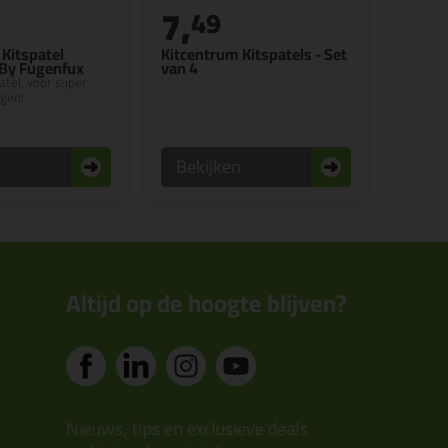
7,
49
Kitspatel
Kitcentrum Kitspatels - Set
 By Fugenfux
van 4
patel, voor super
egen!
n
Bekijken
Altijd op de hoogte blijven?
Nieuws, tips en exclusieve deals