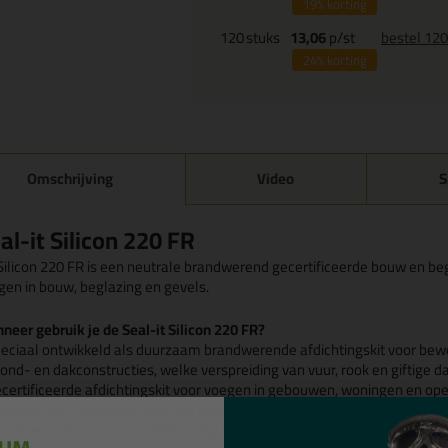
19%
korting
120
stuks
13,06
p/st
bestel 12
24%
korting
Omschrijving
Video
S
al-it Silicon 220 FR
ilicon 220 FR is een neutrale brandwerend gecertificeerde bouw en begla
gen in bouw, beglazing en gevels.
neer gebruik je de Seal-it Silicon 220 FR?
peciaal ontwikkeld als duurzaam brandwerende afdichtingskit voor bewe
fond- en dakconstructies, welke verspreiding van vuur, rook en giftige 
ecertificeerde afdichtingskit voor voegen in gebouwen, woningen en op
ndwerende / brandvertragende constructies / systemen, waaraan hoge b
randwerende top- en hielafdichting in beglazingssystemen van gebouw