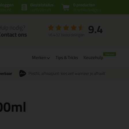
nloggen
Bestelstatus
0 producten
ccount
controleren
in winkelwagen
9.4
Hulp nodig?
Contact ons
16.432 beoordelingen
Merken
Tips & Tricks
Keuzehulp
verbaar
PostNL afhaalpunt: kies zelf wanneer je afhaalt
600ml