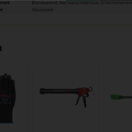
nmerk
Brandwerend, Niet overschilderbaar, Schimmelweren
rt
Siliconenkit
n