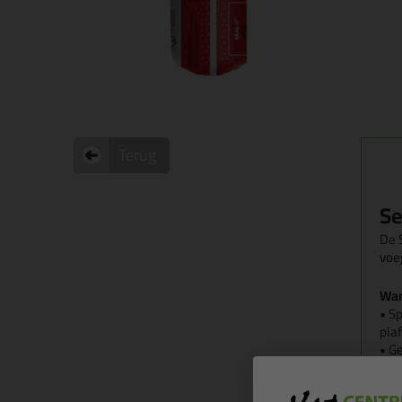
Terug
Se
De S
voe
Wan
• S
pla
• G
bra
• B