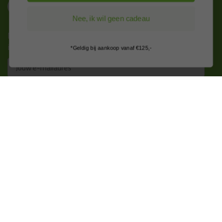
Nee, ik wil geen cadeau
Nieuws, tips en exclusieve deals rechtstreeks in je
inbox
*Geldig bij aankoop vanaf €125,-
Email
Inschrijven
Kitcentrum is trots op:
Alle prijzen zijn in EURO en excl. 21% BTW
wijzig naar incl. BTW