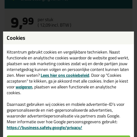
9,
99
per stuk
(
12,
09
incl. BTW )
Waarom dit product?
Cookies
Waarom dit product?
Kitcentrum gebruikt cookies en vergelijkbare technieken. Naast
functionele en analytische cookies waardoor de website goed werkt,
Met
5 sterren
beoordeeld
plaatsen we ook marketing cookies zodat wij en derde partijen jouw
internetgedrag kunnen volgen en persoonlijke content kunnen laten
41 RAL kleuren
zien. Meer weten?
Lees hier ons cookiebeleid
. Door op "Cookies
accepteren" te klikken, ga je akkoord met alle cookies. Indien je kiest
voor
weigeren
, plaatsen we alleen functionele en analytische
Omschrijving
Reviews (2)
cookies.
Daarnaast gebruiken wij cookies en mobiele advertentie-ID’s voor
Soudal Silirub Color kleurenkaart
gepersonaliseerde en niet-gepersonaliseerde advertenties,
waaronder advertentiepersonalisatie via partners zoals Google.
De Soudal Silirub Color is een unieke siliconenkit vanwege alle
Meer informatie over hoe Google persoonsgegevens gebruikt:
RAL-kleuren waarin die gemaakt wordt! We kunnen ons
https://business.safety.google/privacy/
voorstellen dat het met al die mooie RAL-kleuren tóch lastig kan
zijn om de juiste te kiezen, of dat je zekerheid wilt dat jouw