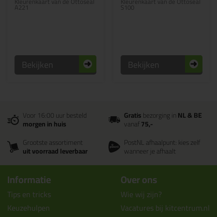
Kleurenkaart van de Ottoseal
Kleurenkaart van de Ottoseal
A221
S100
Bekijken
Bekijken
Voor 16:00 uur besteld
Gratis
bezorging in
NL & BE
morgen in huis
vanaf
75,-
Grootste assortiment
PostNL afhaalpunt: kies zelf
uit voorraad leverbaar
wanneer je afhaalt
Informatie
Over ons
Tips en tricks
Wie wij zijn?
Keuzehulpen
Vacatures bij kitcentrum.nl