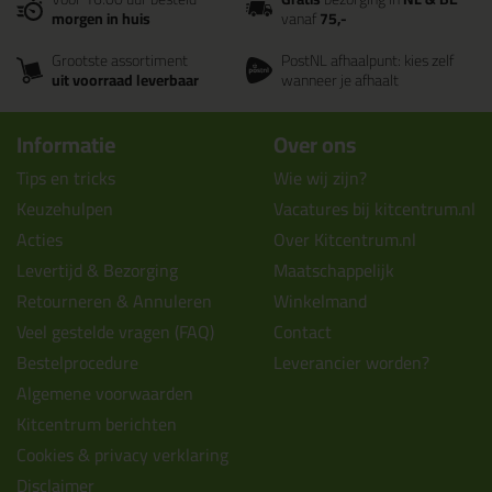
morgen in huis
vanaf
75,-
Grootste assortiment
PostNL afhaalpunt: kies zelf
uit voorraad leverbaar
wanneer je afhaalt
Informatie
Over ons
Tips en tricks
Wie wij zijn?
Keuzehulpen
Vacatures bij kitcentrum.nl
Acties
Over Kitcentrum.nl
Levertijd & Bezorging
Maatschappelijk
Retourneren & Annuleren
Winkelmand
Veel gestelde vragen (FAQ)
Contact
Bestelprocedure
Leverancier worden?
Algemene voorwaarden
Kitcentrum berichten
Cookies & privacy verklaring
Disclaimer