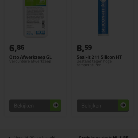
6,
8,
86
59
Otto Afwerkzeep GL
Seal-It 211 Silicon HT
Verdunbare afwerkzeep
Bestand tegen hoge
temperaturen!
Bekijken
Bekijken
Voor 16:00 uur besteld
Gratis
bezorging in
NL & BE