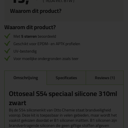
(
16,
04
incl. BTW )
Waarom dit product?
Waarom dit product?
Met
5 sterren
beoordeeld
Geschikt voor EPDM- en APTK profielen
UV-bestendig
Voor moeilijke ondergronden zoals teer
Omschrijving
Specificaties
Reviews (1)
Ottoseal S54 speciaal silicone 310ml
zwart
Bij de S54 siliconenkit van Otto Chemie staat brandveiligheid
voorop. Deze kit is toepasbaar in velen gebieden, maar wordt het
vaakst gekozen doordat er B1 siliconen inzitten. B1 siliconen zijn
brandvertragende siliconen die geen giftige stoffen afgeven