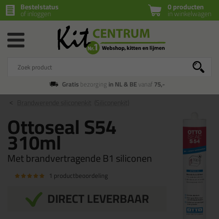
Bestelstatus
0 producten
of inloggen
in winkelwagen
Gratis
bezorging
in NL & BE
vanaf
75,-
Brandwerende siliconenkit
(Siliconenkit)
Ottoseal S54
310ml
Met brandvertragende B1 siliconen
1 productbeoordeling
DIRECT LEVERBAAR