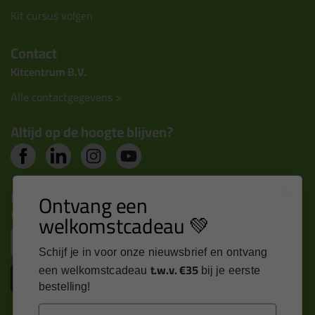
Kit cursus volgen
Contact
Kitcentrum B.V.
Alle contactgegevens >
Altijd op de hoogte blijven?
Nieuws, tips en exclusieve deals rechtstreeks in je
Ontvang een
inbox
welkomstcadeau 💚
Email
Schijf je in voor onze nieuwsbrief en ontvang
t.w.v. €35
een welkomstcadeau
bij je eerste
Inschrijven
bestelling!
Email