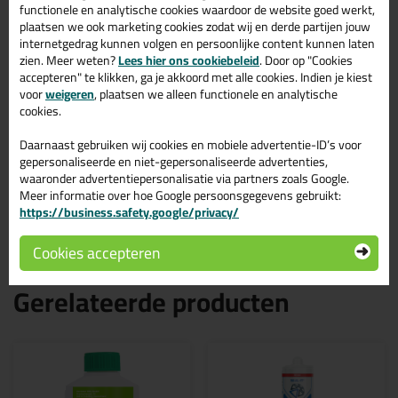
productspecificaties van de Ottoseal S54 310ml.
functionele en analytische cookies waardoor de website goed werkt,
plaatsen we ook marketing cookies zodat wij en derde partijen jouw
Eigenschappen Ottoseal S54 310ml
internetgedrag kunnen volgen en persoonlijke content kunnen laten
zien. Meer weten?
Lees hier ons cookiebeleid
. Door op "Cookies
Merk
accepteren" te klikken, ga je akkoord met alle cookies. Indien je kiest
Otto Chemie
voor
weigeren
, plaatsen we alleen functionele en analytische
Verpakkingstype
cookies.
Koker
Daarnaast gebruiken wij cookies en mobiele advertentie-ID’s voor
Kenmerk
gepersonaliseerde en niet-gepersonaliseerde advertenties,
Brandwerend, Niet overschilderbaar, Schimmelwerend
waaronder advertentiepersonalisatie via partners zoals Google.
Soort
Meer informatie over hoe Google persoonsgegevens gebruikt:
Siliconenkit
https://business.safety.google/privacy/
Cookies accepteren
Gerelateerde producten