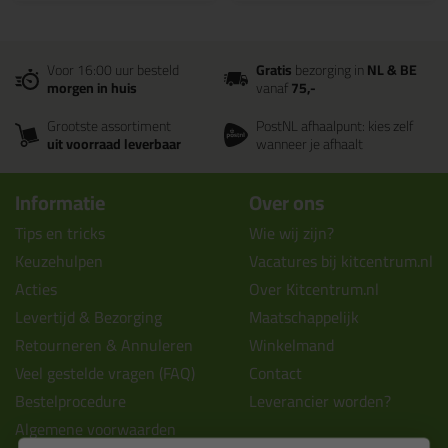
Voor 16:00 uur besteld
Gratis
bezorging in
NL & BE
morgen in huis
vanaf
75,-
Grootste assortiment
PostNL afhaalpunt: kies zelf
uit voorraad leverbaar
wanneer je afhaalt
Informatie
Over ons
Tips en tricks
Wie wij zijn?
Keuzehulpen
Vacatures bij kitcentrum.nl
Acties
Over Kitcentrum.nl
Levertijd & Bezorging
Maatschappelijk
Retourneren & Annuleren
Winkelmand
Veel gestelde vragen (FAQ)
Contact
Bestelprocedure
Leverancier worden?
Algemene voorwaarden