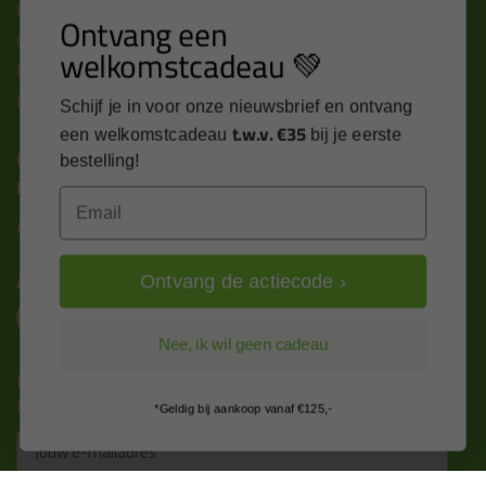
Kitcentrum berichten
Ontvang een
Cookies & privacy verklaring
welkomstcadeau 💚
Disclaimer
Kit cursus volgen
Schijf je in voor onze nieuwsbrief en ontvang
t.w.v. €35
een welkomstcadeau
bij je eerste
Contact
bestelling!
Kitcentrum B.V.
Email
Alle contactgegevens >
Altijd op de hoogte blijven?
Ontvang de actiecode ›
Nee, ik wil geen cadeau
Nieuws, tips en exclusieve deals rechtstreeks in je
inbox
*Geldig bij aankoop vanaf €125,-
Email