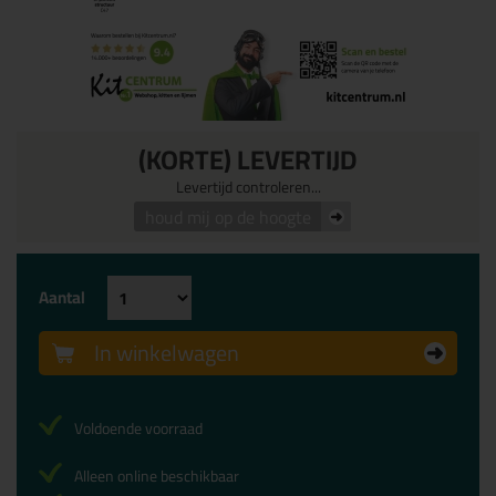
(KORTE) LEVERTIJD
Levertijd controleren...
houd mij op de hoogte
Aantal
In winkelwagen
Voldoende voorraad
Alleen online beschikbaar