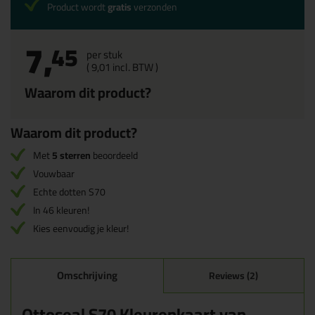
Product wordt
gratis
verzonden
7,
45
per stuk
(
9,
01
incl. BTW )
Waarom dit product?
Waarom dit product?
Met
5 sterren
beoordeeld
Vouwbaar
Echte dotten S70
In 46 kleuren!
Kies eenvoudig je kleur!
Omschrijving
Reviews (2)
Ottoseal S70 Kleurenkaart van