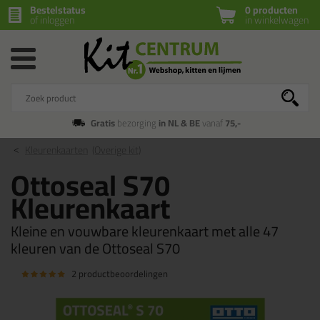
Bestelstatus
0 producten
of inloggen
in winkelwagen
Gratis
bezorging
in NL & BE
vanaf
75,-
Kleurenkaarten
(Overige kit)
Ottoseal S70
Kleurenkaart
Kleine en vouwbare kleurenkaart met alle 47
kleuren van de Ottoseal S70
2 productbeoordelingen