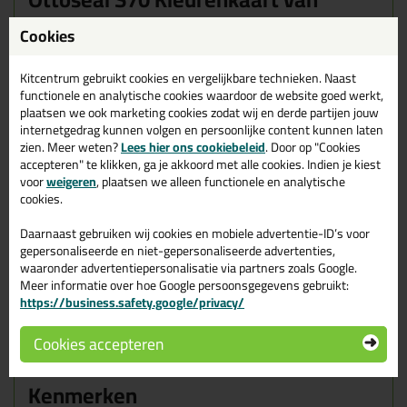
Kitcentrum
Cookies
Met
47 kleuren in het
Ottoseal S70
assortiment
kan het soms
lastig zijn om de juiste kleur te kiezen. Daarom hebben wij samen
Kitcentrum gebruikt cookies en vergelijkbare technieken. Naast
met
Otto-Chemie
een praktische kleurenkaart ontwikkeld.
functionele en analytische cookies waardoor de website goed werkt,
Hiermee kun je alle S70 kleuren eenvoudig bekijken en met elkaar
plaatsen we ook marketing cookies zodat wij en derde partijen jouw
vergelijken.
internetgedrag kunnen volgen en persoonlijke content kunnen laten
zien. Meer weten?
Lees hier ons cookiebeleid
. Door op "Cookies
De kleuren op deze kaart zijn
rechtstreeks uit de Ottoseal S70
accepteren" te klikken, ga je akkoord met alle cookies. Indien je kiest
kokers aangebracht
. Zo zie je precies hoe de kitkleur er in het
voor
weigeren
, plaatsen we alleen functionele en analytische
echt uitziet en weet je beter welke kleur het beste past bij jouw
cookies.
project.
Daarnaast gebruiken wij cookies en mobiele advertentie-ID’s voor
Dankzij de
handige vouwlijnen
kun je de kleurenkaart makkelijk
gepersonaliseerde en niet-gepersonaliseerde advertenties,
tegen het oppervlak houden dat je wilt afkitten, zoals tegels,
waaronder advertentiepersonalisatie via partners zoals Google.
sanitair of natuursteen. Zo zie je direct hoe de kleur uitkomt op
Meer informatie over hoe Google persoonsgegevens gebruikt:
het materiaal.
https://business.safety.google/privacy/
Heb je jouw kleur gevonden? Scan dan eenvoudig de
QR-code op
de kleurenkaart
en ga direct naar de juiste productpagina om de
Cookies accepteren
kit te bestellen.
Kenmerken