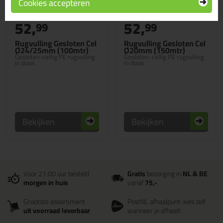
Cookies accepteren
52,
52,
99
99
Rugvulling Gesloten Cel
Rugvulling Gesloten Cel
Ø24/25mm (100mtr)
Ø20mm (150mtr)
Gesloten-cellig PE rugvulling
Gesloten-cellig PE rugvulling
in doos
in doos
Bekijken
Bekijken
Voor 21:00 uur besteld
Gratis
bezorging in
NL & BE
morgen in huis
vanaf
75,-
Grootste assortiment
PostNL afhaalpunt: kies zelf
uit voorraad leverbaar
wanneer je afhaalt