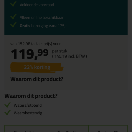
Voldoende voorraad
Alleen online beschikbaar
Gratis
bezorging vanaf 75,-
van
152,98
(adviesprijs) voor
119,
99
per stuk
(
145,
19
incl. BTW )
22
% korting
Waarom dit product?
Waarom dit product?
Waterafstotend
Weersbestendig