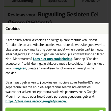
Omschrijving
Specificaties
Reviews (0)
Rugvulling Gesloten Cel
Reviews voor:
Ø6mm (1500mtr)
Cookies
Er zijn nog geen reviews geschreven voor Rugvulling Gesloten Cel
Ø6mm (1500mtr).
Schrijf als eerste een review!
Kitcentrum gebruikt cookies en vergelijkbare technieken. Naast
functionele en analytische cookies waardoor de website goed werkt,
plaatsen we ook marketing cookies zodat wij en derde partijen jouw
internetgedrag kunnen volgen en persoonlijke content kunnen laten
Gerelateerde producten
zien. Meer weten?
Lees hier ons cookiebeleid
. Door op "Cookies
accepteren" te klikken, ga je akkoord met alle cookies. Indien je kiest
voor
weigeren
, plaatsen we alleen functionele en analytische
cookies.
Daarnaast gebruiken wij cookies en mobiele advertentie-ID’s voor
gepersonaliseerde en niet-gepersonaliseerde advertenties,
waaronder advertentiepersonalisatie via partners zoals Google.
Meer informatie over hoe Google persoonsgegevens gebruikt:
https://business.safety.google/privacy/