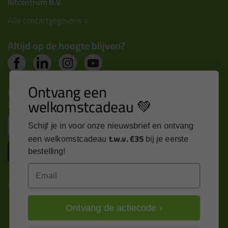
Kitcentrum B.V.
Alle contactgegevens >
Altijd op de hoogte blijven?
Ontvang een
Nieuws, tips en exclusieve deals rechtstreeks in je
welkomstcadeau 💚
inbox
Email
Schijf je in voor onze nieuwsbrief en ontvang
t.w.v. €35
een welkomstcadeau
bij je eerste
Inschrijven
bestelling!
Email
Kitcentrum is trots op:
Ontvang de actiecode ›