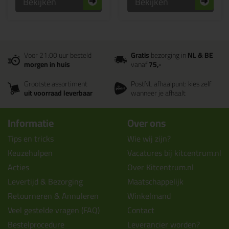
Bekijken
Bekijken
Voor 21:00 uur besteld
Gratis
bezorging in
NL & BE
morgen in huis
vanaf
75,-
Grootste assortiment
PostNL afhaalpunt: kies zelf
uit voorraad leverbaar
wanneer je afhaalt
Informatie
Over ons
Tips en tricks
Wie wij zijn?
Keuzehulpen
Vacatures bij kitcentrum.nl
Acties
Over Kitcentrum.nl
Levertijd & Bezorging
Maatschappelijk
Retourneren & Annuleren
Winkelmand
Veel gestelde vragen (FAQ)
Contact
Bestelprocedure
Leverancier worden?