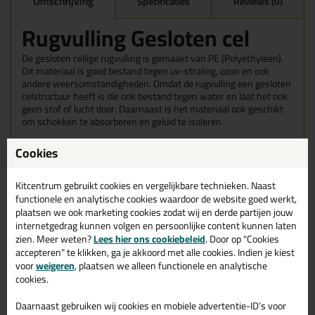
Omschrijving
Specificaties
Reviews (0)
Rugvulling Gesloten cel
De gesloten cellige rugvulling is gemaakt van PE (Polyethyleen).
Dit materiaal is goed bestand tegen uv-straling, ozon en ook
andere weersomstandigheden. Omdat de rugvulling een gesloten
celstructuur heeft is die ook bestand tegen water en laat het ook
geen stof of lucht door. Daarnaast is het materiaal ook geschikt
om schokken te absorberen en geluid te isoleren.
Deze rugvulling is gemaakt van Polyethyleen, waarop geen
Cookies
hechting van kit mogelijk is. Daarmee wordt de
driepuntsaanhechting in voegen voorkomen.
Kitcentrum gebruikt cookies en vergelijkbare technieken. Naast
functionele en analytische cookies waardoor de website goed werkt,
Wanneer gebruik je gesloten cellige rugvulling?
plaatsen we ook marketing cookies zodat wij en derde partijen jouw
Opvullen van diepe voegen en dus de juiste
internetgedrag kunnen volgen en persoonlijke content kunnen laten
voegdiepte creëren voor het kitten.
zien. Meer weten?
Lees hier ons cookiebeleid
. Door op "Cookies
Geschikt voor waterbestendige afdichtingen
accepteren" te klikken, ga je akkoord met alle cookies. Indien je kiest
voor
weigeren
, plaatsen we alleen functionele en analytische
cookies.
Daarnaast gebruiken wij cookies en mobiele advertentie-ID’s voor