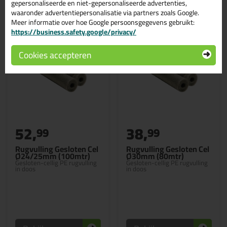
Gerelateerde producten
gepersonaliseerde en niet-gepersonaliseerde advertenties,
waaronder advertentiepersonalisatie via partners zoals Google.
Meer informatie over hoe Google persoonsgegevens gebruikt:
https://business.safety.google/privacy/
Cookies accepteren
52,
38,
99
99
Rugvulling Gesloten Cel
Rugvulling Gesloten Cel
Ø24/25mm (100mtr)
Ø30mm (80mtr)
Gesloten-cellig PE rugvulling
Gesloten-cellig PE rugvulling
in doos
in doos