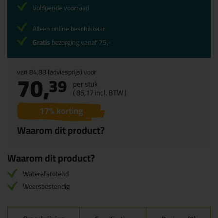
Voldoende voorraad
Alleen online beschikbaar
Gratis
bezorging vanaf 75,-
van
84,88
(adviesprijs) voor
70,
39
per stuk
(
85,
17
incl. BTW )
17
% korting
Waarom dit product?
Waarom dit product?
Waterafstotend
Weersbestendig