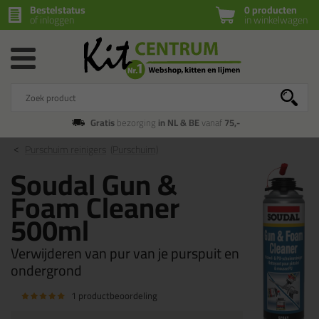
Bestelstatus
0 producten
of inloggen
in winkelwagen
Gratis
bezorging
in NL & BE
vanaf
75,-
Purschuim reinigers
(Purschuim)
Soudal Gun &
Foam Cleaner
500ml
Verwijderen van pur van je purspuit en
ondergrond
1 productbeoordeling