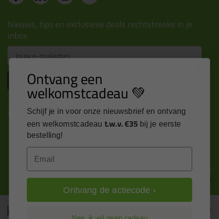
Nieuws, tips en exclusieve deals rechtstreeks in je
inbox
Email
Ontvang een
Inschrijven
welkomstcadeau 💚
Schijf je in voor onze nieuwsbrief en ontvang
Kitcentrum is trots op:
t.w.v. €35
een welkomstcadeau
bij je eerste
bestelling!
Email
Alle prijzen zijn in EURO en excl. 21% BTW
wijzig naar incl. BTW
Ontvang de actiecode ›
Nee, ik wil geen cadeau