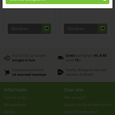
Bekijken
Bekijken
Voor 21:00 uur besteld
Gratis
bezorging in
NL & BE
morgen in huis
vanaf
75,-
Grootste assortiment
PostNL afhaalpunt: kies zelf
uit voorraad leverbaar
wanneer je afhaalt
Informatie
Over ons
Tips en tricks
Wie wij zijn?
Keuzehulpen
Vacatures bij kitcentrum.nl
Acties
Over Kitcentrum.nl