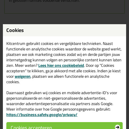
In gesloten ruimtes voldoende verluchten.
Gerelateerde producten
Cookies
Kitcentrum gebruikt cookies en vergelijkbare technieken. Naast
functionele en analytische cookies waardoor de website goed werkt,
plaatsen we ook marketing cookies zodat wij en derde partijen jouw
internetgedrag kunnen volgen en persoonlijke content kunnen laten
zien. Meer weten?
Lees hier ons cookiebeleid
. Door op "Cookies
accepteren" te klikken, ga je akkoord met alle cookies. Indien je kiest
voor
weigeren
, plaatsen we alleen functionele en analytische
cookies.
Daarnaast gebruiken wij cookies en mobiele advertentie-ID’s voor
gepersonaliseerde en niet-gepersonaliseerde advertenties,
6,
6,
waaronder advertentiepersonalisatie via partners zoals Google.
97
29
Meer informatie over hoe Google persoonsgegevens gebruikt:
https://business.safety.google/privacy/
Seal-It 450 Pur Cleaner
illbruck AA291 Adapter
Smeerspray
Professionele pur reiniger
Smeer/beschermingsmiddel
Cookies accepteren